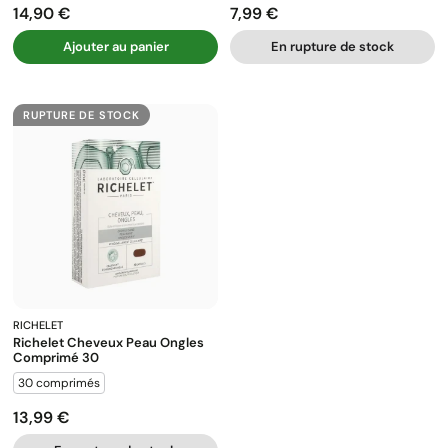
14,90 €
7,99 €
Prix
Prix
Ajouter au panier
En rupture de stock
RUPTURE DE STOCK
RICHELET
Richelet Cheveux Peau Ongles
Comprimé 30
30 comprimés
13,99 €
Prix