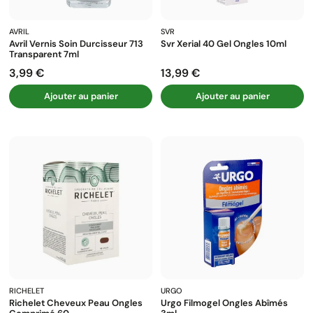
AVRIL
SVR
Avril Vernis Soin Durcisseur 713
Svr Xerial 40 Gel Ongles 10ml
Transparent 7ml
3,99 €
13,99 €
Prix
Prix
Ajouter au panier
Ajouter au panier
RICHELET
URGO
Richelet Cheveux Peau Ongles
Urgo Filmogel Ongles Abîmés