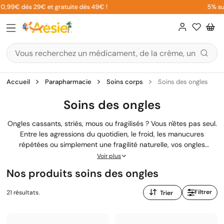
Aller
99€ dès 29€ et gratuite dès 49€ !
5% sur vo
au
contenu
Accueil
Parapharmacie
Soins corps
Soins des ongles
Soins des ongles
Ongles cassants, striés, mous ou fragilisés ? Vous n'êtes pas seul.
Entre les agressions du quotidien, le froid, les manucures
répétées ou simplement une fragilité naturelle, vos ongles
peuvent vite perdre de leur résistance. Chez Aesiel, notre équipe
Voir plus
de pharmaciens diplômés a sélectionné pour vous les meilleurs
Nos produits soins des ongles
soins pour renforcer, protéger et réparer vos ongles au
quotidien.
Trier
Filtrer
21 résultats.
par
: