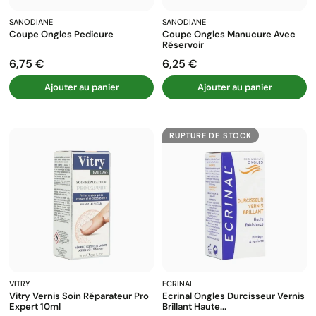
SANODIANE
SANODIANE
Coupe Ongles Pedicure
Coupe Ongles Manucure Avec
Réservoir
6,75 €
6,25 €
Prix
Prix
Ajouter au panier
Ajouter au panier
RUPTURE DE STOCK
VITRY
ECRINAL
Vitry Vernis Soin Réparateur Pro
Ecrinal Ongles Durcisseur Vernis
Expert 10ml
Brillant Haute...