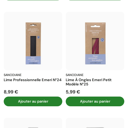
SANODIANE
SANODIANE
Lime Professionnelle Emeri N°24
Lime À Ongles Emeri Petit
Modèle N°25
8,99 €
5,99 €
Prix
Prix
Ajouter au panier
Ajouter au panier