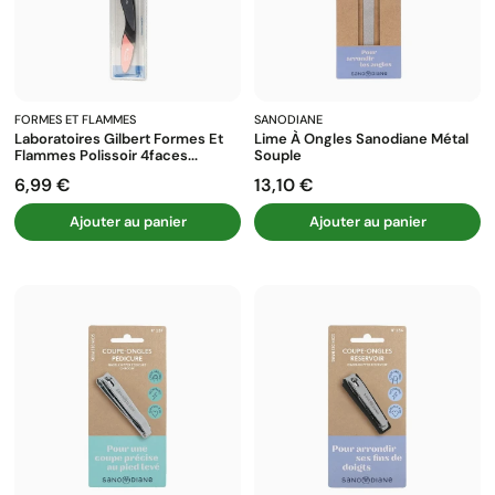
FORMES ET FLAMMES
SANODIANE
Laboratoires Gilbert Formes Et
Lime À Ongles Sanodiane Métal
Flammes Polissoir 4faces...
Souple
6,99 €
13,10 €
Prix
Prix
Ajouter au panier
Ajouter au panier