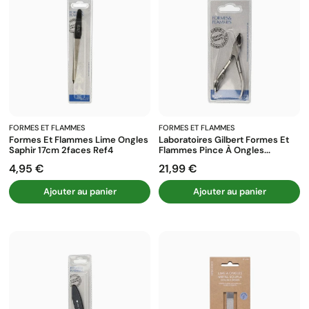
FORMES ET FLAMMES
FORMES ET FLAMMES
Formes Et Flammes Lime Ongles
Laboratoires Gilbert Formes Et
Saphir 17cm 2faces Ref4
Flammes Pince À Ongles...
4,95 €
21,99 €
Prix
Prix
Ajouter au panier
Ajouter au panier