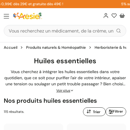
Aller
9€ dès 29€ et gratuite dès 49€ !
5% sur votr
au
contenu
Accueil
Produits naturels & Homéopathie
Herboristerie & huil
Huiles essentielles
Vous cherchez à intégrer les huiles essentielles dans votre
quotidien, que ce soit pour purifier l'air de votre intérieur, apaiser
une tension ou soulager un petit trouble passager ? Bien choisir
son huile essentielle, c'est d'abord comprendre ses propriétés et
Voir plus
ses modes d'utilisation. Notre sélection d'huiles essentielles bio
Nos produits huiles essentielles
issues de l'agriculture biologique vous permet de profiter des
bienfaits de l'aromathérapie en toute sécurité. Notre équipe de
Trier
Filtrer
115 résultats.
pharmaciens vous accompagne pour trouver le produit adapté,
par
parmi notre gamme de
produits naturels homéopathie
et plantes
:
médicinales.