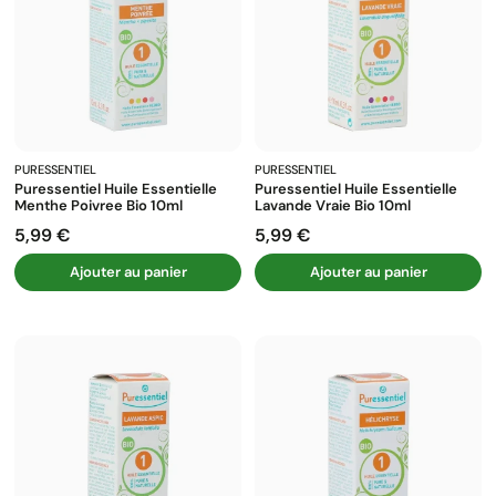
PURESSENTIEL
PURESSENTIEL
Puressentiel Huile Essentielle
Puressentiel Huile Essentielle
Menthe Poivree Bio 10ml
Lavande Vraie Bio 10ml
5,99 €
5,99 €
Prix
Prix
Ajouter au panier
Ajouter au panier