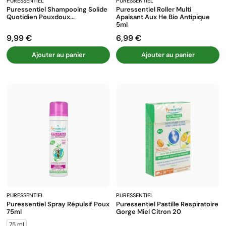
PURESSENTIEL
PURESSENTIEL
Puressentiel Shampooing Solide
Puressentiel Roller Multi
Quotidien Pouxdoux...
Apaisant Aux He Bio Antipique
5ml
9,99 €
6,99 €
Prix
Prix
Ajouter au panier
Ajouter au panier
PURESSENTIEL
PURESSENTIEL
Puressentiel Spray Répulsif Poux
Puressentiel Pastille Respiratoire
75ml
Gorge Miel Citron 20
75 ml