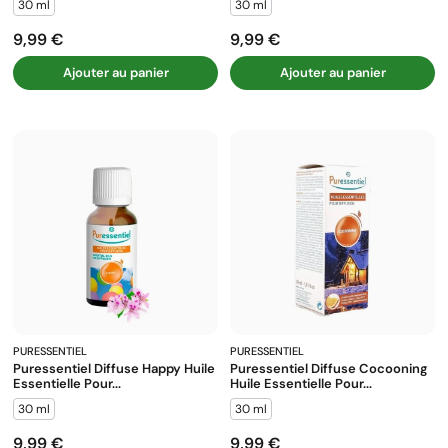
30 ml
30 ml
9,99 €
9,99 €
Prix
Prix
Ajouter au panier
Ajouter au panier
PURESSENTIEL
PURESSENTIEL
Puressentiel Diffuse Happy Huile
Puressentiel Diffuse Cocooning
Essentielle Pour...
Huile Essentielle Pour...
30 ml
30 ml
9,99 €
9,99 €
Prix
Prix