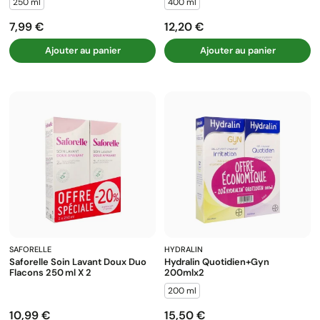
250 ml
400 ml
7,99 €
12,20 €
Prix
Prix
Ajouter au panier
Ajouter au panier
SAFORELLE
HYDRALIN
Saforelle Soin Lavant Doux Duo
Hydralin Quotidien+gyn
Flacons 250 Ml X 2
200mlx2
200 ml
10,99 €
15,50 €
Prix
Prix