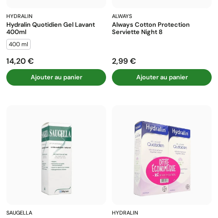
HYDRALIN
ALWAYS
Hydralin Quotidien Gel Lavant
Always Cotton Protection
400ml
Serviette Night 8
400 ml
14,20 €
2,99 €
Prix
Prix
Ajouter au panier
Ajouter au panier
SAUGELLA
HYDRALIN