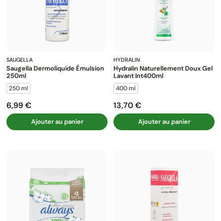
SAUGELLA
HYDRALIN
Saugella Dermoliquide Émulsion
Hydralin Naturellement Doux Gel
250ml
Lavant Int400ml
250 ml
400 ml
6,99 €
13,70 €
Prix
Prix
Ajouter au panier
Ajouter au panier