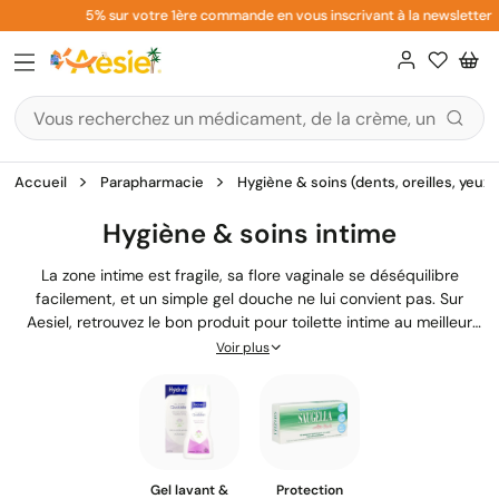
Aller
5% sur votre 1ère commande en vous inscrivant à la newsletter
au
contenu
Accueil
Parapharmacie
Hygiène & soins (dents, oreilles, yeux,
Hygiène & soins intime
La zone intime est fragile, sa flore vaginale se déséquilibre
facilement, et un simple gel douche ne lui convient pas. Sur
Aesiel, retrouvez le bon produit pour toilette intime au meilleur
prix : gels lavants doux, savons sans savon, mousses, huiles
Voir plus
lavantes et lingettes des marques Saforelle, Saugella et Hydralin,
pour une hygiène intime respectueuse au quotidien.
Gel lavant &
Protection