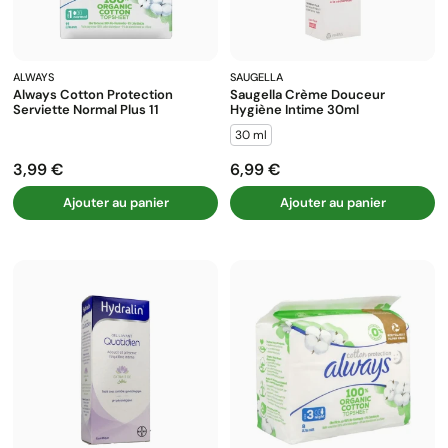
ALWAYS
SAUGELLA
Always Cotton Protection
Saugella Crème Douceur
Serviette Normal Plus 11
Hygiène Intime 30ml
30 ml
3,99 €
6,99 €
Prix
Prix
Ajouter au panier
Ajouter au panier