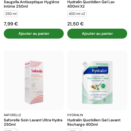
Saugella Antiseptique Hygiène
Hydralin Quotidien Gel Lav
Intime 250ml
400ml X2
250 ml
400 ml x2
7,99 €
21,50 €
Prix
Prix
Ajouter au panier
Ajouter au panier
SAFORELLE
HYDRALIN
Saforelle Soin Lavant Ultra Hydra
Hydralin Quotidien Gel Lavant
250ml
Recharge 400ml