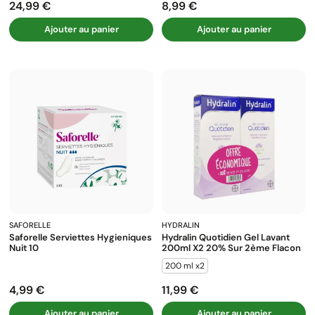
24,99 €
8,99 €
Prix
Prix
Ajouter au panier
Ajouter au panier
SAFORELLE
HYDRALIN
Saforelle Serviettes Hygieniques
Hydralin Quotidien Gel Lavant
Nuit 10
200ml X2 20% Sur 2ème Flacon
200 ml x2
4,99 €
11,99 €
Prix
Prix
Ajouter au panier
Ajouter au panier