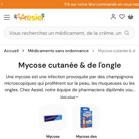
Aller
5% sur votre 1ère commande en vous inscrivant
au
contenu
Accueil
Médicaments sans ordonnance
Mycose cutanée & de l
Mycose cutanée & de l'ongle
Une mycose est une infection provoquée par des champignons
microscopiques qui prolifèrent sur la peau, les muqueuses ou les
ongles. Chez Aesiel, notre équipe de pharmaciens diplômés vous
aide à identifier le traitement antifongique adapté à votre
Voir plus
situation pour retrouver confort et bien-être rapidement.
Mycose
Mycose des