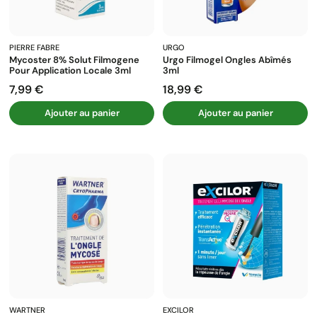
PIERRE FABRE
URGO
Mycoster 8% Solut Filmogene
Urgo Filmogel Ongles Abîmés
Pour Application Locale 3ml
3ml
7,99 €
18,99 €
Prix
Prix
Ajouter au panier
Ajouter au panier
WARTNER
EXCILOR