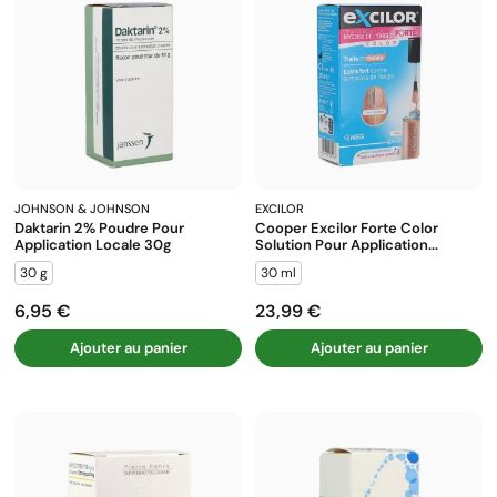
JOHNSON & JOHNSON
EXCILOR
Daktarin 2% Poudre Pour
Cooper Excilor Forte Color
Application Locale 30g
Solution Pour Application...
30 g
30 ml
6,95 €
23,99 €
Prix
Prix
Ajouter au panier
Ajouter au panier