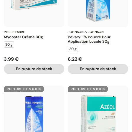
PIERRE FABRE
JOHNSON & JOHNSON
Mycoster Crème 30g
Pevaryl 1% Poudre Pour
Application Locale 30g
30 g
30 g
3,99 €
6,22 €
Prix
Prix
En rupture de stock
En rupture de stock
RUPTURE DE STOCK
RUPTURE DE STOCK