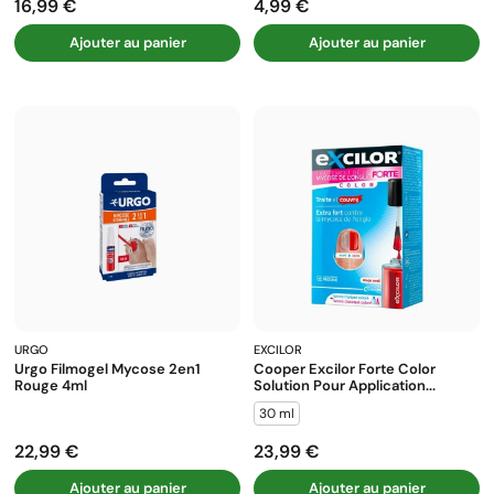
16,99 €
4,99 €
Prix
Prix
Ajouter au panier
Ajouter au panier
URGO
EXCILOR
Urgo Filmogel Mycose 2en1
Cooper Excilor Forte Color
Rouge 4ml
Solution Pour Application...
30 ml
22,99 €
23,99 €
Prix
Prix
Ajouter au panier
Ajouter au panier