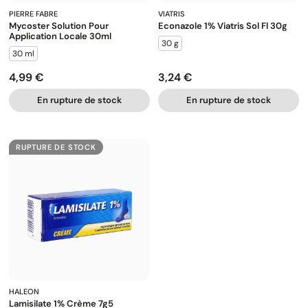
PIERRE FABRE
VIATRIS
Mycoster Solution Pour
Econazole 1% Viatris Sol Fl 30g
Application Locale 30ml
30 g
30 ml
4,99 €
3,24 €
Prix
Prix
En rupture de stock
En rupture de stock
RUPTURE DE STOCK
HALEON
Lamisilate 1% Crème 7g5