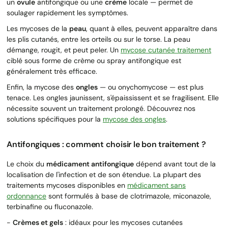
un
ovule
antifongique ou une
crème
locale — permet de
soulager rapidement les symptômes.
Les mycoses de la
peau
, quant à elles, peuvent apparaître dans
les plis cutanés, entre les orteils ou sur le torse. La peau
démange, rougit, et peut peler. Un
mycose cutanée traitement
ciblé sous forme de crème ou spray antifongique est
généralement très efficace.
Enfin, la mycose des
ongles
— ou onychomycose — est plus
tenace. Les ongles jaunissent, s'épaississent et se fragilisent. Elle
nécessite souvent un traitement prolongé. Découvrez nos
solutions spécifiques pour la
mycose des ongles
.
Antifongiques : comment choisir le bon traitement ?
Le choix du
médicament antifongique
dépend avant tout de la
localisation de l'infection et de son étendue. La plupart des
traitements mycoses disponibles en
médicament sans
ordonnance
sont formulés à base de clotrimazole, miconazole,
terbinafine ou fluconazole.
-
Crèmes et gels
: idéaux pour les mycoses cutanées