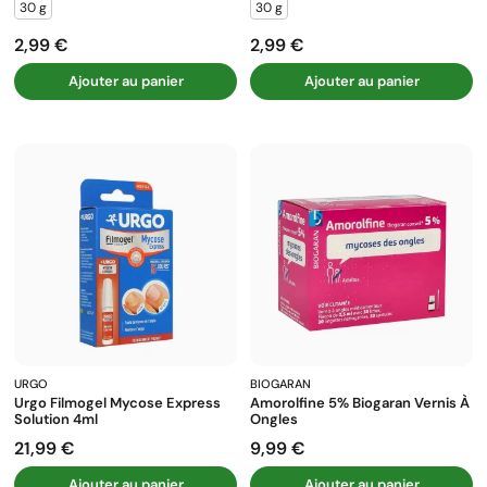
30 g
30 g
2,99 €
2,99 €
Prix
Prix
Ajouter au panier
Ajouter au panier
URGO
BIOGARAN
Urgo Filmogel Mycose Express
Amorolfine 5% Biogaran Vernis À
Solution 4ml
Ongles
21,99 €
9,99 €
Prix
Prix
Ajouter au panier
Ajouter au panier