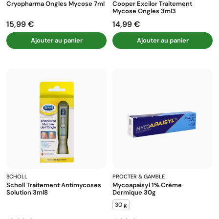
Cryopharma Ongles Mycose 7ml
Cooper Excilor Traitement
Mycose Ongles 3ml3
15,99 €
14,99 €
Prix
Prix
Ajouter au panier
Ajouter au panier
SCHOLL
PROCTER & GAMBLE
Scholl Traitement Antimycoses
Mycoapaisyl 1% Crème
Solution 3ml8
Dermique 30g
30 g