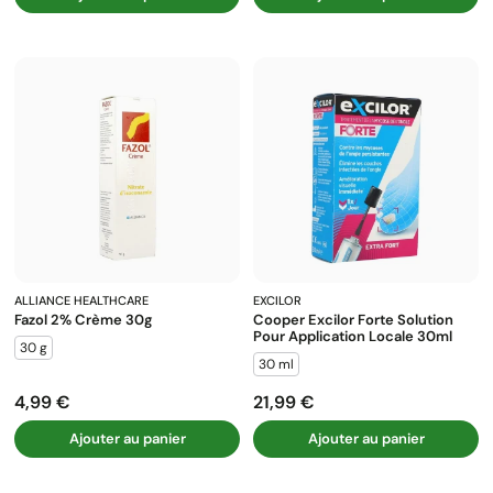
ALLIANCE HEALTHCARE
EXCILOR
Fazol 2% Crème 30g
Cooper Excilor Forte Solution
Pour Application Locale 30ml
30 g
30 ml
4,99 €
21,99 €
Prix
Prix
Ajouter au panier
Ajouter au panier