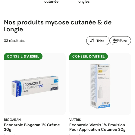
cutanée
ongles
Nos produits mycose cutanée & de
l'ongle
Trier
Filtrer
33 résultats.
par
:
CONSEIL
D'AESIEL
CONSEIL
D'AESIEL
BIOGARAN
VIATRIS
Econazole Biogaran 1% Crème
Econazole Viatris 1% Emulsion
30g
Pour Application Cutanee 30g