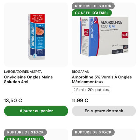
RUPTURE DE STOCK
CONSEIL
D'AESIEL
LABORATOIRES ASEPTA
BIOGARAN
Onykoleine Ongles Mains
Amorolfine 5% Vernis À Ongles
Solution 4ml
Médicamenteux
2,5 ml + 20 spatules
13,50 €
11,99 €
Prix
Prix
Ajouter au panier
En rupture de stock
RUPTURE DE STOCK
RUPTURE DE STOCK
CONSEIL
D'AESIEL