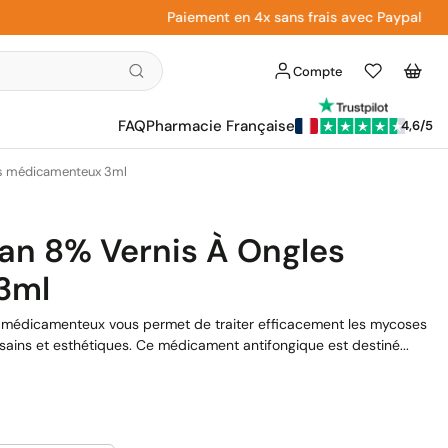
Paiement en 4x sans frais avec Paypal
Compte
Liste
Panier
d'envies
FAQ
Pharmacie Française
4,6/5
les médicamenteux 3ml
ran 8% Vernis À Ongles
3ml
es médicamenteux vous permet de traiter efficacement les mycoses
sains et esthétiques. Ce médicament antifongique est destiné...