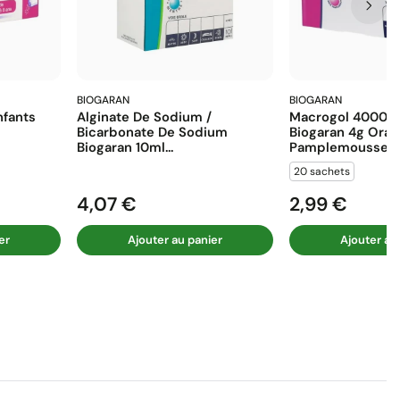
BIOGARAN
BIOGARAN
fants
Alginate De Sodium /
Macrogol 4000 E
Bicarbonate De Sodium
Biogaran 4g Ora
Biogaran 10ml...
Pamplemousse...
20 sachets
4,07 €
2,99 €
Prix
Prix
er
Ajouter au panier
Ajouter au