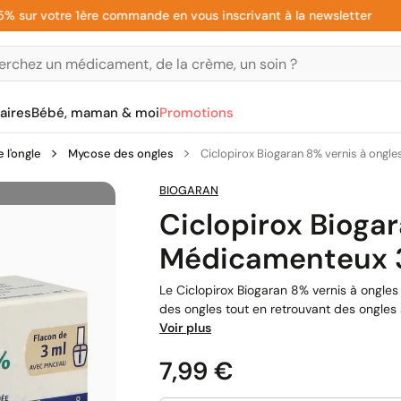
r votre 1ère commande en vous inscrivant à la newsletter
aires
Bébé, maman & moi
Promotions
 l'ongle
Mycose des ongles
Ciclopirox Biogaran 8% vernis à ong
BIOGARAN
Ciclopirox Bioga
Médicamenteux 
Le Ciclopirox Biogaran 8% vernis à ongl
des ongles tout en retrouvant des ongles 
Voir plus
Prix
7,99 €