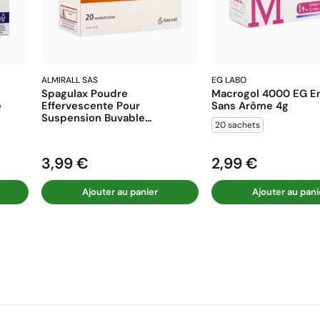
ALMIRALL SAS
EG LABO
Spagulax Poudre
Macrogol 4000 EG En
e
Effervescente Pour
Sans Arôme 4g
Suspension Buvable...
20 sachets
3,99 €
2,99 €
Prix
Prix
Ajouter au panier
Ajouter au pani