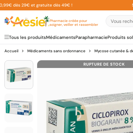
Aller
9€ dès 29€ et gratuite dès 49€ !
5% su
au
contenu
Pharmacie créée pour
soigner, veiller et rassembler
Tous les produits
Médicaments
Parapharmacie
Produits sol
Accueil
Médicaments sans ordonnance
Mycose cutanée & de
RUPTURE DE STOCK