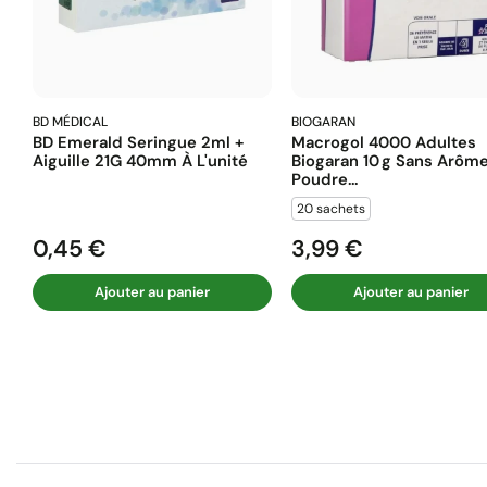
BD MÉDICAL
BIOGARAN
BD Emerald Seringue 2ml +
Macrogol 4000 Adultes
Aiguille 21G 40mm À L'unité
Biogaran 10 G Sans Arôm
Poudre...
20 sachets
0,45 €
3,99 €
Prix
Prix
Ajouter au panier
Ajouter au panier