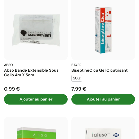
ABSO
BAYER
Abso Bande Extensible Sous
BiseptineCica Gel Cicatrisant
Cello 4m X 5cm
50 g
0,99 €
7,99 €
Prix
Prix
Ajouter au panier
Ajouter au panier