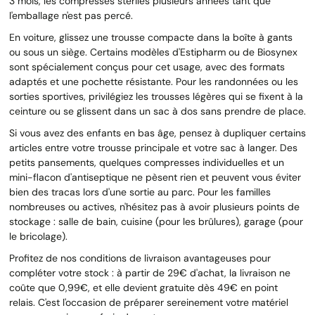
3 mois, les compresses stériles plusieurs années tant que
l'emballage n'est pas percé.
En voiture, glissez une trousse compacte dans la boîte à gants
ou sous un siège. Certains modèles d'Estipharm ou de Biosynex
sont spécialement conçus pour cet usage, avec des formats
adaptés et une pochette résistante. Pour les randonnées ou les
sorties sportives, privilégiez les trousses légères qui se fixent à la
ceinture ou se glissent dans un sac à dos sans prendre de place.
Si vous avez des enfants en bas âge, pensez à dupliquer certains
articles entre votre trousse principale et votre sac à langer. Des
petits pansements, quelques compresses individuelles et un
mini-flacon d'antiseptique ne pèsent rien et peuvent vous éviter
bien des tracas lors d'une sortie au parc. Pour les familles
nombreuses ou actives, n'hésitez pas à avoir plusieurs points de
stockage : salle de bain, cuisine (pour les brûlures), garage (pour
le bricolage).
Profitez de nos conditions de livraison avantageuses pour
compléter votre stock : à partir de 29€ d'achat, la livraison ne
coûte que 0,99€, et elle devient gratuite dès 49€ en point
relais. C'est l'occasion de préparer sereinement votre matériel