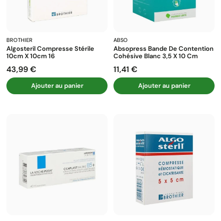
BROTHIER
ABSO
Algosteril Compresse Stérile
Absopress Bande De Contention
10cm X 10cm 16
Cohésive Blanc 3,5 X 10 Cm
43,99 €
11,41 €
Prix
Prix
Ajouter au panier
Ajouter au panier