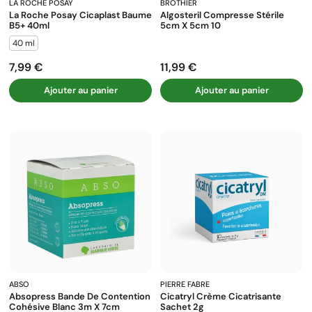
LA ROCHE POSAY
BROTHIER
La Roche Posay Cicaplast Baume
Algosteril Compresse Stérile
B5+ 40ml
5cm X 5cm 10
40 ml
7,99 €
11,99 €
Prix
Prix
Ajouter au panier
Ajouter au panier
ABSO
PIERRE FABRE
Absopress Bande De Contention
Cicatryl Crème Cicatrisante
Cohésive Blanc 3m X 7cm
Sachet 2g