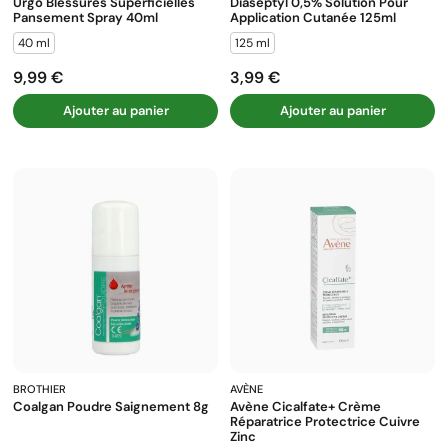
Urgo Blessures Superficielles
Diaseptyl 0,5% Solution Pour
Pansement Spray 40ml
Application Cutanée 125ml
40 ml
125 ml
9,99 €
3,99 €
Prix
Prix
Ajouter au panier
Ajouter au panier
BROTHIER
AVÈNE
Coalgan Poudre Saignement 8g
Avène Cicalfate+ Crème
Réparatrice Protectrice Cuivre
Zinc