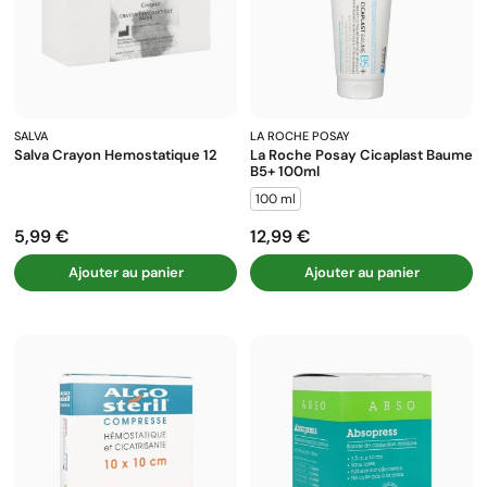
SALVA
LA ROCHE POSAY
Salva Crayon Hemostatique 12
La Roche Posay Cicaplast Baume
B5+ 100ml
100 ml
5,99 €
12,99 €
Prix
Prix
Ajouter au panier
Ajouter au panier