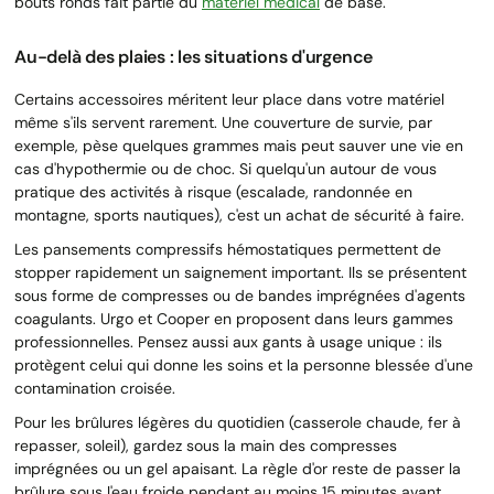
bouts ronds fait partie du
matériel médical
de base.
Au-delà des plaies : les situations d'urgence
Certains accessoires méritent leur place dans votre matériel
même s'ils servent rarement. Une couverture de survie, par
exemple, pèse quelques grammes mais peut sauver une vie en
cas d'hypothermie ou de choc. Si quelqu'un autour de vous
pratique des activités à risque (escalade, randonnée en
montagne, sports nautiques), c'est un achat de sécurité à faire.
Les pansements compressifs hémostatiques permettent de
stopper rapidement un saignement important. Ils se présentent
sous forme de compresses ou de bandes imprégnées d'agents
coagulants. Urgo et Cooper en proposent dans leurs gammes
professionnelles. Pensez aussi aux gants à usage unique : ils
protègent celui qui donne les soins et la personne blessée d'une
contamination croisée.
Pour les brûlures légères du quotidien (casserole chaude, fer à
repasser, soleil), gardez sous la main des compresses
imprégnées ou un gel apaisant. La règle d'or reste de passer la
brûlure sous l'eau froide pendant au moins 15 minutes avant