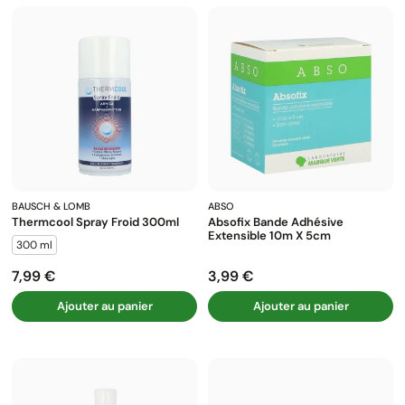
BAUSCH & LOMB
ABSO
Thermcool Spray Froid 300ml
Absofix Bande Adhésive
Extensible 10m X 5cm
300 ml
7,99 €
3,99 €
Prix
Prix
Ajouter au panier
Ajouter au panier