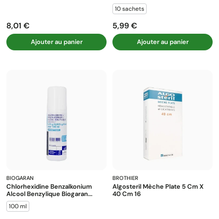
10 sachets
8,01 €
5,99 €
Prix
Prix
Ajouter au panier
Ajouter au panier
BIOGARAN
BROTHIER
Chlorhexidine Benzalkonium
Algosteril Mèche Plate 5 Cm X
Alcool Benzylique Biogaran...
40 Cm 16
100 ml