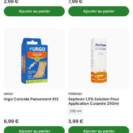
2,99 €
7,99 €
Prix
Prix
Ajouter au panier
Ajouter au panier
URGO
PERRIGO
Urgo Coricide Pansement X12
Septivon 1,5% Solution Pour
Application Cutanée 250ml
250 ml
6,99 €
3,99 €
Prix
Prix
Ajouter au panier
Ajouter au panier