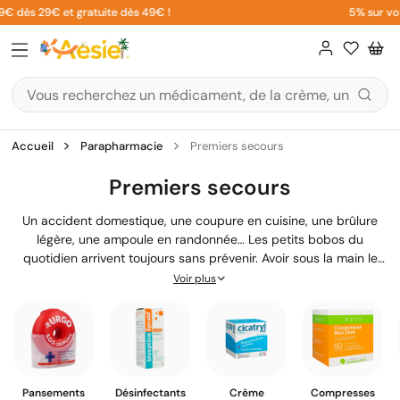
Aller
s 29€ et gratuite dès 49€ !
5% sur votre 1è
au
contenu
Accueil
Parapharmacie
Premiers secours
Premiers secours
Un accident domestique, une coupure en cuisine, une brûlure
légère, une ampoule en randonnée… Les petits bobos du
quotidien arrivent toujours sans prévenir. Avoir sous la main le
bon matériel de premiers secours fait toute la différence pour
Voir plus
réagir vite et bien. Chez Aesiel, nous avons rassemblé tout le
nécessaire pour constituer votre trousse de secours idéale :
pansements, compresses stériles, désinfectants, bandages et
accessoires indispensables. Que ce soit pour équiper votre
armoire à pharmacie familiale, votre voiture ou partir en voyage,
vous trouverez ici des produits de qualité pharmaceutique,
Pansements
Désinfectants
Crème
Compresses