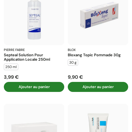
PIERRE FABRE
BLOX
Septeal Solution Pour
Bloxang Topic Pommade 30g
Application Locale 250ml
30 g
250 ml
3,99 €
9,90 €
Prix
Prix
Ajouter au panier
Ajouter au panier