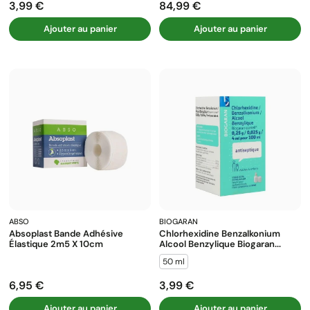
3,99 €
84,99 €
Prix
Prix
Ajouter au panier
Ajouter au panier
ABSO
BIOGARAN
Absoplast Bande Adhésive
Chlorhexidine Benzalkonium
Élastique 2m5 X 10cm
Alcool Benzylique Biogaran...
50 ml
6,95 €
3,99 €
Prix
Prix
Ajouter au panier
Ajouter au panier