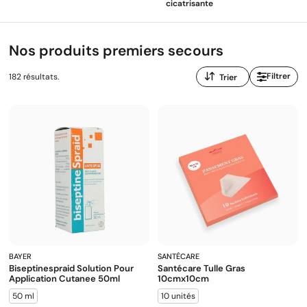
cicatrisante
sélectionnés par nos pharmaciens.
Nos produits premiers secours
Trier
Filtrer
182 résultats.
par
:
BAYER
SANTÉCARE
Biseptinespraid Solution Pour
Santécare Tulle Gras
Application Cutanee 50ml
10cmx10cm
50 ml
10 unités