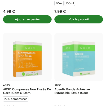
40ml
100ml
4,99 €
7,99 €
Prix
Prix
Ajouter au panier
Voir le produit
ABSO
ABSO
ABSO Compresse Non Tissée De
Absofix Bande Adhésive
Gaze 10cm X 10cm
Extensible 10m X 10cm
2x10 compresses