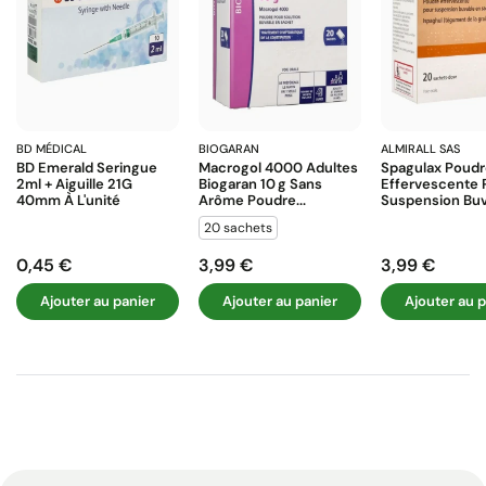
BD MÉDICAL
BIOGARAN
ALMIRALL SAS
BD Emerald Seringue
Macrogol 4000 Adultes
Spagulax Poud
2ml + Aiguille 21G
Biogaran 10 G Sans
Effervescente 
40mm À L'unité
Arôme Poudre...
Suspension Buva
20 sachets
0,45 €
3,99 €
3,99 €
Prix
Prix
Prix
Ajouter au panier
Ajouter au panier
Ajouter au p