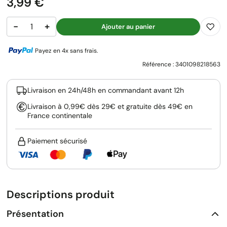
Prix
3,99 €
−
+
Ajouter au panier
Payez en 4x sans frais.
Référence :
3401098218563
Livraison en 24h/48h en commandant avant 12h
Livraison à 0,99€ dès 29€ et gratuite dès 49€ en
France continentale
Paiement sécurisé
Descriptions produit
Présentation