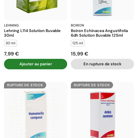
LEHNING
BOIRON
Lehning L114 Solution Buvable
Boiron Echinacea Angustifolia
30ml
6dh Solution Buvable 125ml
30 ml
125 ml
7,99 €
15,99 €
Prix
Prix
Ajouter au panier
En rupture de stock
RUPTURE DE STOCK
RUPTURE DE STOCK