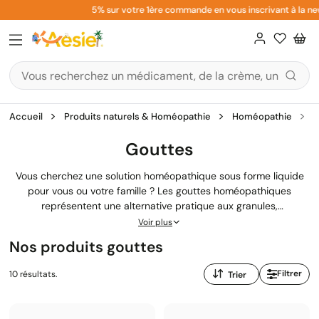
Aller
5% sur votre 1ère commande en vous inscrivant à la newsl
au
contenu
Accueil
Produits naturels & Homéopathie
Homéopathie
G
Gouttes
Vous cherchez une solution homéopathique sous forme liquide
pour vous ou votre famille ? Les gouttes homéopathiques
représentent une alternative pratique aux granules,
particulièrement adaptées aux
bébés
, aux personnes qui ont du
Voir plus
mal à prendre des granules, ou lorsqu'on souche une préparation
Nos produits gouttes
personnalisée. Disponibles en teinture mère, dilution ou
complexe, ces remèdes homéopathiques s'utilisent facilement au
Trier
Filtrer
10 résultats.
quotidien. Boiron, Lehning ou Weleda : nos laboratoires
par
partenaires vous proposent des solutions buvables de qualité
:
pharmaceutique, agréées par le Ministère de la Santé.