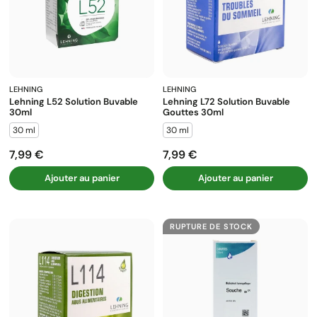
LEHNING
LEHNING
Lehning L52 Solution Buvable
Lehning L72 Solution Buvable
30ml
Gouttes 30ml
30 ml
30 ml
7,99 €
7,99 €
Prix
Prix
Ajouter au panier
Ajouter au panier
RUPTURE DE STOCK