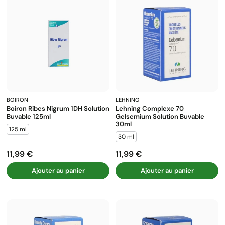
BOIRON
LEHNING
Boiron Ribes Nigrum 1DH Solution
Lehning Complexe 70
Buvable 125ml
Gelsemium Solution Buvable
30ml
125 ml
30 ml
11,99 €
11,99 €
Prix
Prix
Ajouter au panier
Ajouter au panier