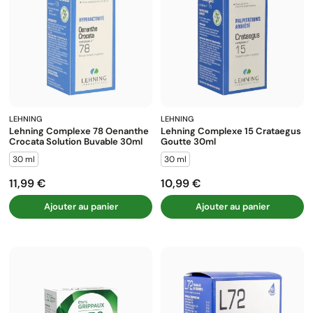
LEHNING
LEHNING
Lehning Complexe 78 Oenanthe
Lehning Complexe 15 Crataegus
Crocata Solution Buvable 30ml
Goutte 30ml
30 ml
30 ml
11,99 €
10,99 €
Prix
Prix
Ajouter au panier
Ajouter au panier