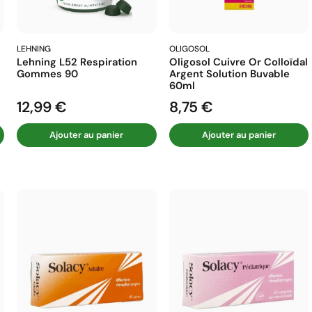
LEHNING
OLIGOSOL
e
Lehning L52 Respiration
Oligosol Cuivre Or Colloïdal
Gommes 90
Argent Solution Buvable
60ml
12,99 €
8,75 €
Prix
Prix
Ajouter au panier
Ajouter au panier