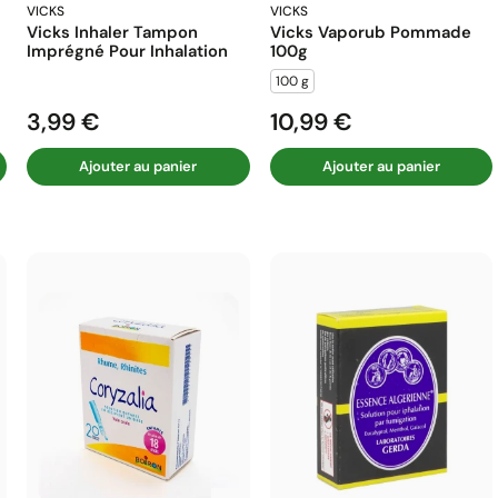
VICKS
VICKS
Vicks Inhaler Tampon
Vicks Vaporub Pommade
Imprégné Pour Inhalation
100g
100 g
3,99 €
10,99 €
Prix
Prix
Ajouter au panier
Ajouter au panier