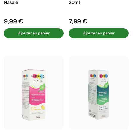
Nasale
20ml
9,99 €
7,99 €
Prix
Prix
Ajouter au panier
Ajouter au panier