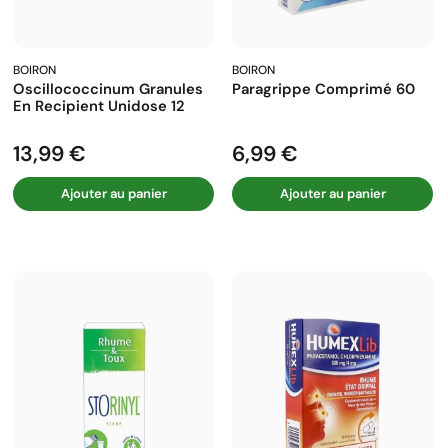
BOIRON
BOIRON
Oscillococcinum Granules
Paragrippe Comprimé 60
En Recipient Unidose 12
13,99 €
6,99 €
Prix
Prix
Ajouter au panier
Ajouter au panier