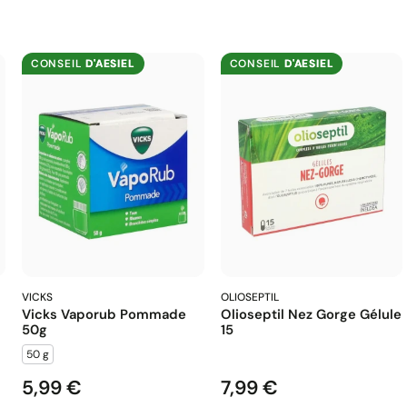
CONSEIL
D'AESIEL
CONSEIL
D'AESIEL
VICKS
OLIOSEPTIL
Vicks Vaporub Pommade
Olioseptil Nez Gorge Gélule
50g
15
50 g
5,99 €
7,99 €
Prix
Prix