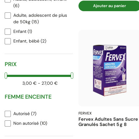
LEHNING
(6)
(3)
Ajouter au panier
Les 3 chênes
Adulte, adolescent de plus
(4)
de 50kg
(15)
Oligosol
(2)
Enfant
(1)
OLIOSEPTIL
(2)
Enfant, bébé
(2)
Pediakid
(2)
Pileje
(2)
PRIX
UPSA
(1)
VICKS
(4)
WELEDA
(1)
3,00 € - 27,00 €
FEMME ENCEINTE
Autorisé
(7)
FERVEX
Fervex Adultes Sans Sucre
Non autorisé
(10)
Granulés Sachet 5 G 8