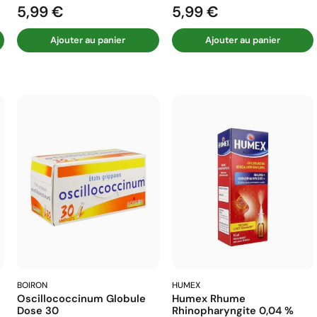
5,99 €
5,99 €
Prix
Prix
Ajouter au panier
Ajouter au panier
BOIRON
HUMEX
Oscillococcinum Globule
Humex Rhume
Dose 30
Rhinopharyngite 0,04 %