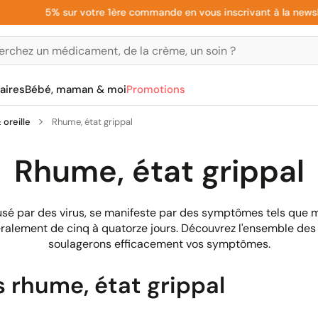
5% sur votre 1ère commande en vous inscrivant à la newsletter
aires
Bébé, maman & moi
Promotions
oreille
Rhume, état grippal
Rhume, état grippal
sé par des virus, se manifeste par des symptômes tels que 
éralement de cinq à quatorze jours. Découvrez l'ensemble des
soulagerons efficacement vos symptômes.
 rhume, état grippal