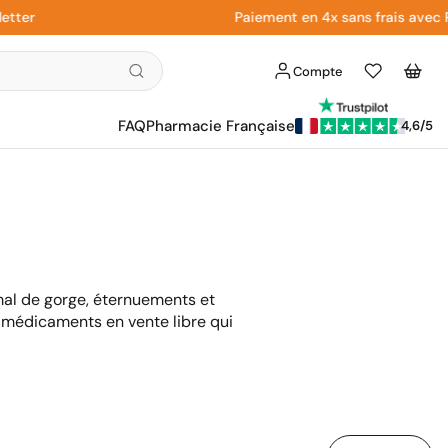
Paiement en 4x sans frais avec Paypal
Compte
Liste
Panier
d'envies
FAQ
Pharmacie Française
4,6/5
mal de gorge, éternuements et
 médicaments en vente libre qui
Trier