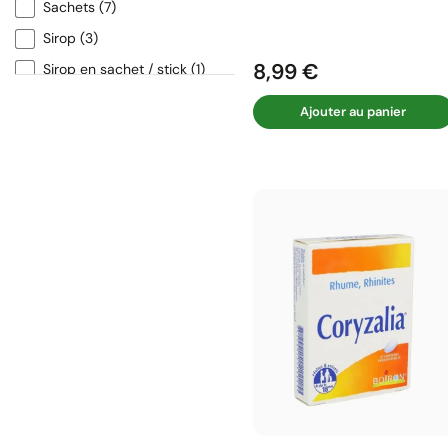
Sachets
(7)
Sirop
(3)
8,99 €
Sirop en sachet / stick
(1)
Prix
Spray
(1)
Ajouter au panier
Spray nasal
(1)