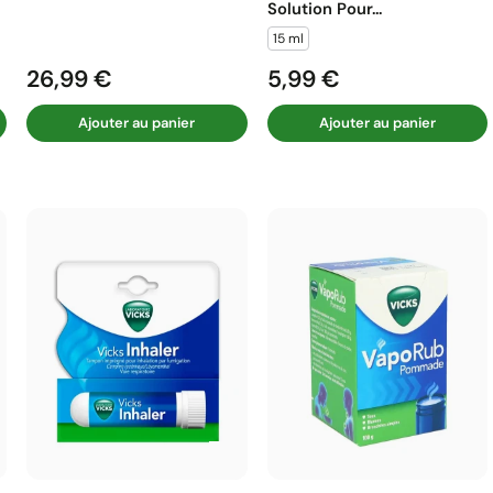
Solution Pour...
15 ml
26,99 €
5,99 €
Prix
Prix
Ajouter au panier
Ajouter au panier