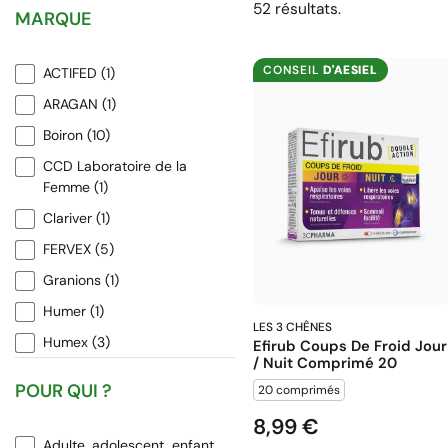
52 résultats.
MARQUE
CONSEIL
D'AESIEL
ACTIFED
(1)
ARAGAN
(1)
Boiron
(10)
CCD Laboratoire de la
Femme
(1)
Clariver
(1)
FERVEX
(5)
Granions
(1)
Humer
(1)
LES 3 CHÊNES
Humex
(3)
Efirub Coups De Froid Jour
/ Nuit Comprimé 20
Johnson & Johnson
(2)
POUR QUI ?
20 comprimés
Laboratoires Grimberg
(2)
8,99 €
Prix
Le Comptoir Aroma
(1)
Adulte, adolescent, enfant