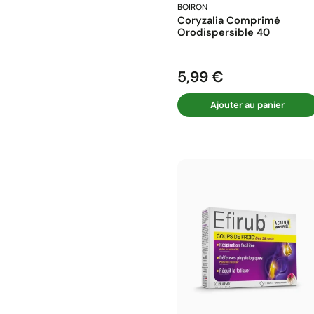
BOIRON
Coryzalia Comprimé
Orodispersible 40
5,99 €
Prix
Ajouter au panier