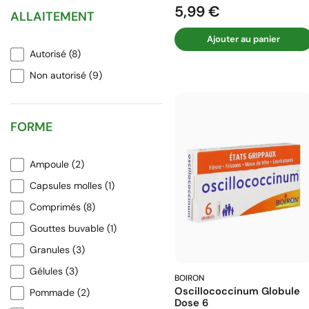
5,99 €
Prix
ALLAITEMENT
Ajouter au panier
Autorisé
(8)
Non autorisé
(9)
FORME
Ampoule
(2)
Capsules molles
(1)
Comprimés
(8)
Gouttes buvable
(1)
Granules
(3)
Gélules
(3)
BOIRON
Oscillococcinum Globule
Pommade
(2)
Dose 6