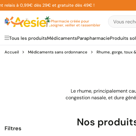
Aller
is à 0,99€ dès 29€ et gratuite dès 49€ !
au
contenu
Pharmacie créée pour
soigner, veiller et rassembler
Tous les produits
Médicaments
Parapharmacie
Produits sol
Accueil
Médicaments sans ordonnance
Rhume, gorge, toux & 
Le rhume, principalement cau
congestion nasale, et dure gén
Nos produits
Filtres