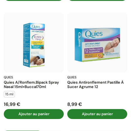
QUIES
QUIES
Quies A/ronflem.bipack Spray
Quies Antironflement Pastille À
Nasal 15ml+buccal70ml
Sucer Agrume 12
15 ml
16,99 €
8,99 €
Prix
Prix
Ajouter au panier
Ajouter au panier