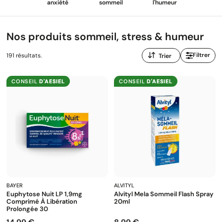
anxiété
sommeil
l'humeur
Nos produits sommeil, stress & humeur
Trier
Filtrer
191 résultats.
par
:
CONSEIL
D'AESIEL
CONSEIL
D'AESIEL
BAYER
ALVITYL
Euphytose Nuit LP 1,9mg
Alvityl Mela Sommeil Flash Spray
Comprimé À Libération
20ml
Prolongée 30