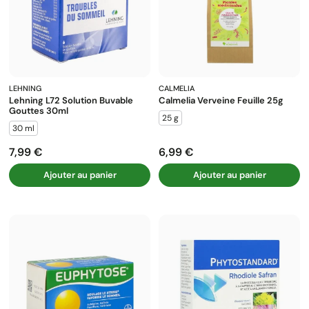
LEHNING
CALMELIA
Lehning L72 Solution Buvable
Calmelia Verveine Feuille 25g
Gouttes 30ml
25 g
30 ml
7,99 €
6,99 €
Prix
Prix
Ajouter au panier
Ajouter au panier