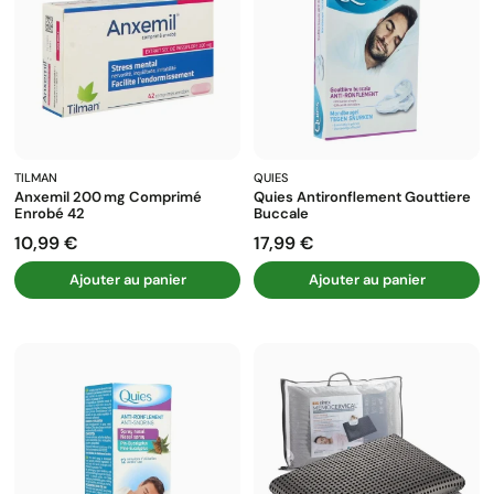
TILMAN
QUIES
Anxemil 200 Mg Comprimé
Quies Antironflement Gouttiere
Enrobé 42
Buccale
10,99 €
17,99 €
Prix
Prix
Ajouter au panier
Ajouter au panier