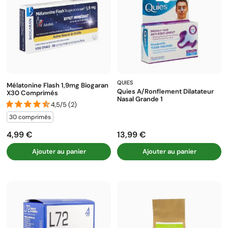
QUIES
Mélatonine Flash 1,9mg Biogaran
Quies A/ronflement Dilatateur
X30 Comprimés
Nasal Grande 1
4,5/5 (2)
30 comprimés
4,99 €
13,99 €
Prix
Prix
Ajouter au panier
Ajouter au panier