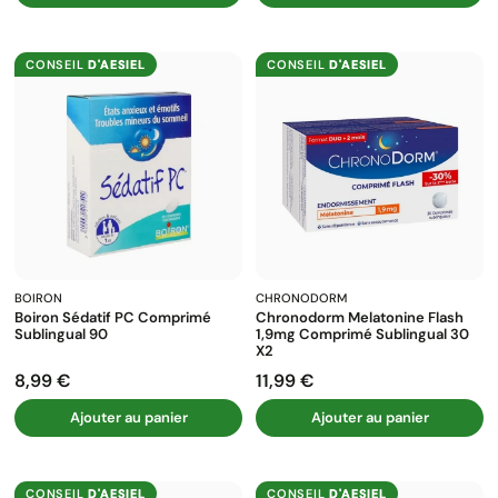
CONSEIL
D'AESIEL
CONSEIL
D'AESIEL
BOIRON
CHRONODORM
Boiron Sédatif PC Comprimé
Chronodorm Melatonine Flash
Sublingual 90
1,9mg Comprimé Sublingual 30
X2
8,99 €
11,99 €
Prix
Prix
Ajouter au panier
Ajouter au panier
CONSEIL
D'AESIEL
CONSEIL
D'AESIEL