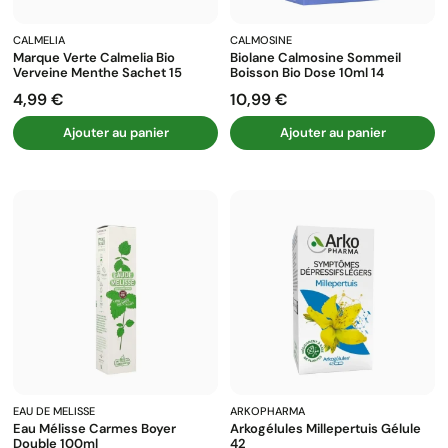
CALMELIA
CALMOSINE
Marque Verte Calmelia Bio
Biolane Calmosine Sommeil
Verveine Menthe Sachet 15
Boisson Bio Dose 10ml 14
4,99 €
10,99 €
Prix
Prix
Ajouter au panier
Ajouter au panier
EAU DE MELISSE
ARKOPHARMA
Eau Mélisse Carmes Boyer
Arkogélules Millepertuis Gélule
Double 100ml
42