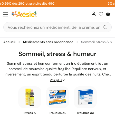
Aller
9€ dès 29€ et gratuite dès 49€ !
5% sur votr
au
contenu
Accueil
Médicaments sans ordonnance
Sommeil, stress & hu
Sommeil, stress & humeur
Sommeil, stress et humeur forment un trio étroitement lié : un
sommeil de mauvaise qualité fragilise l'équilibre nerveux, et
inversement, un esprit tendu perturbe la qualité des nuits. Chez
Aesiel, nos pharmaciens diplômés vous accompagnent avec une
Voir plus
sélection rigoureuse demédicaments sans ordonnance pour
retrouver sérénité, repos et bien-être au quotidien.
Stress &
Troubles du
Troubles de