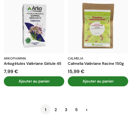
ARKOPHARMA
CALMELIA
Arkogélules Valériane Gélule 45
Calmelia Valériane Racine 150g
7,99 €
15,99 €
Prix
Prix
Ajouter au panier
Ajouter au panier
Suivant
1
2
3
5
>