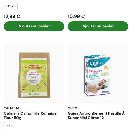
100 ml
12,99 €
10,99 €
Prix
Prix
Ajouter au panier
Ajouter au panier
CALMELIA
QUIES
Calmelia Camomille Romaine
Quies Antironflement Pastille À
Fleur 50g
Sucer Miel Citron 12
50 g