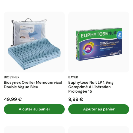
BIOSYNEX
BAYER
Biosynex Oreiller Memocervical
Euphytose Nuit LP 1,9mg
Double Vague Bleu
Comprimé À Libération
Prolongée 15
49,99 €
9,99 €
Prix
Prix
Ajouter au panier
Ajouter au panier