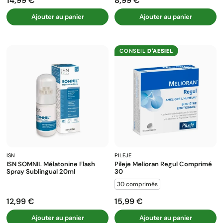
14,99 €
8,99 €
Prix
Prix
Ajouter au panier
Ajouter au panier
CONSEIL
D'AESIEL
ISN
PILEJE
ISN SOMNIL Mélatonine Flash
Pileje Melioran Regul Comprimé
Spray Sublingual 20ml
30
30 comprimés
12,99 €
15,99 €
Prix
Prix
Ajouter au panier
Ajouter au panier