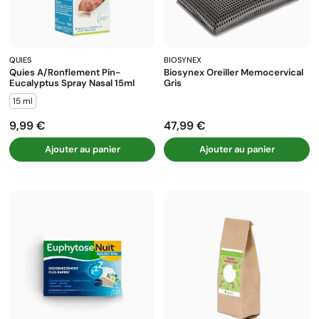
QUIES
BIOSYNEX
Quies A/ronflement Pin-
Biosynex Oreiller Memocervical
Eucalyptus Spray Nasal 15ml
Gris
15 ml
9,99 €
47,99 €
Prix
Prix
Ajouter au panier
Ajouter au panier