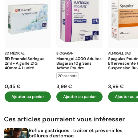
BD MÉDICAL
BIOGARAN
ALMIRALL SAS
BD Emerald Seringue
Macrogol 4000 Adultes
Spagulax Poud
2ml + Aiguille 21G
Biogaran 10 G Sans
Effervescente 
40mm À L'unité
Arôme Poudre...
Suspension Buva
20 sachets
0,45 €
3,99 €
3,99 €
Prix
Prix
Prix
Ajouter au panier
Ajouter au panier
Ajouter au p
Ces articles pourraient vous intéresser
Reflux gastriques : traiter et prévenir les
brûlures d'estomac