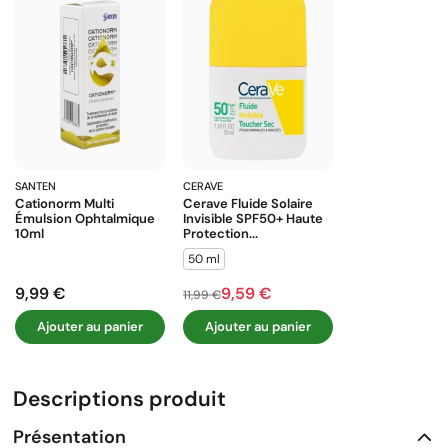
SANTEN
CERAVE
Cationorm Multi
Cerave Fluide Solaire
Émulsion Ophtalmique
Invisible SPF50+ Haute
10ml
Protection...
50 ml
9,99 €
9,59 €
Prix
Prix de base
Prix
11,99 €
Ajouter au panier
Ajouter au panier
Descriptions produit
Présentation