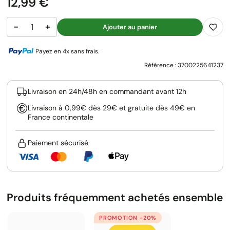
Prix
12,99 €
−
+
Ajouter au panier
Payez en 4x sans frais.
Référence :
3700225641237
Livraison en 24h/48h en commandant avant 12h
Livraison à 0,99€ dès 29€ et gratuite dès 49€ en
France continentale
Paiement sécurisé
Produits fréquemment achetés ensemble
PROMOTION -20%