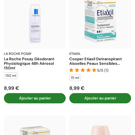
LA ROCHE POSAY
ETIAXIL
La Roche Posay Déodorant
Cooper Etiaxil Detranspirant
Physiologique 48h Aérosol
Aisselles Peaux Sensibles...
150ml
5/5 (1)
150 ml
15 ml
8,99 €
8,99 €
Prix
Prix
Ajouter au panier
Ajouter au panier