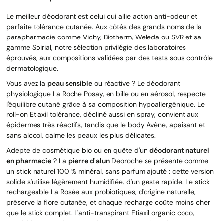
Le meilleur déodorant est celui qui allie action anti-odeur et
parfaite tolérance cutanée. Aux côtés des grands noms de la
parapharmacie comme Vichy, Biotherm, Weleda ou SVR et sa
gamme Spirial, notre sélection privilégie des laboratoires
éprouvés, aux compositions validées par des tests sous contrôle
dermatologique.
Vous avez la
peau sensible
ou réactive ? Le déodorant
physiologique La Roche Posay, en bille ou en aérosol, respecte
l'équilibre cutané grâce à sa composition hypoallergénique. Le
roll-on Etiaxil tolérance, décliné aussi en spray, convient aux
épidermes très réactifs, tandis que le body Avène, apaisant et
sans alcool, calme les peaux les plus délicates.
Adepte de cosmétique bio ou en quête d'un
déodorant naturel
en pharmacie
? La
pierre d'alun
Deoroche se présente comme
un stick naturel 100 % minéral, sans parfum ajouté : cette version
solide s'utilise légèrement humidifiée, d'un geste rapide. Le stick
rechargeable La Rosée aux probiotiques, d'origine naturelle,
préserve la flore cutanée, et chaque recharge coûte moins cher
que le stick complet. L'anti-transpirant Etiaxil organic coco,