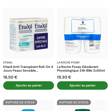
ETIAXIL
LA ROCHE POSAY
Etiaxil Anti-Transpirant Roll-On 4
La Roche Posay Déodorant
Jours Peaux Sensible...
Physiologique 24h Bille 2x50ml
18,50 €
19,30 €
Prix
Prix
Ajouter au panier
Ajouter au panier
RUPTURE DE STOCK
RUPTURE DE STOCK