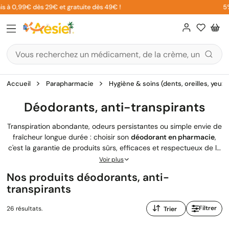
Aller
 0,99€ dès 29€ et gratuite dès 49€ !
5% sur 
au
contenu
Accueil
Parapharmacie
Hygiène & soins (dents, oreilles, yeux,
Déodorants, anti-transpirants
Transpiration abondante, odeurs persistantes ou simple envie de
fraîcheur longue durée : choisir son
déodorant en pharmacie
,
c'est la garantie de produits sûrs, efficaces et respectueux de la
peau. Nos pharmaciens ont réuni un large choix de déodorants,
Voir plus
anti-transpirants
et détranspirants en spray, roll-on ou stick,
Nos produits déodorants, anti-
signés Etiaxil, La Roche Posay, Avène, Nuxe et La Rosée, pour
transpirants
garder vos aisselles au sec en toutes circonstances. Et si vos
pieds sont aussi concernés, des soins dédiés à la
transpiration
Trier
Filtrer
26 résultats.
des pieds
complètent utilement votre routine.
par