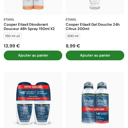
ETIAXIL
ETIAXIL
Cooper Etiaxil Déodorant
Cooper Etiaxil Gel Douche 24h
Douceur 48h Spray 150ml X2
Citrus 200ml
150 ml x2
200 ml
13,99 €
8,99 €
Prix
Prix
Ajouter au panier
Ajouter au panier