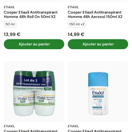
ETIAXIL
ETIAXIL
Cooper Etiaxil Antitranspirant
Cooper Etiaxil Antitranspirant
Homme 48h Roll On 50ml X2
Homme 48h Aerosol 150ml X2
50 ml
150 ml x2
13,99 €
14,99 €
Prix
Prix
Ajouter au panier
Ajouter au panier
ETIAXIL
ETIAXIL
Cooper Etiaxil Antitranspirant
Cooper Etiaxil Antitranspirant