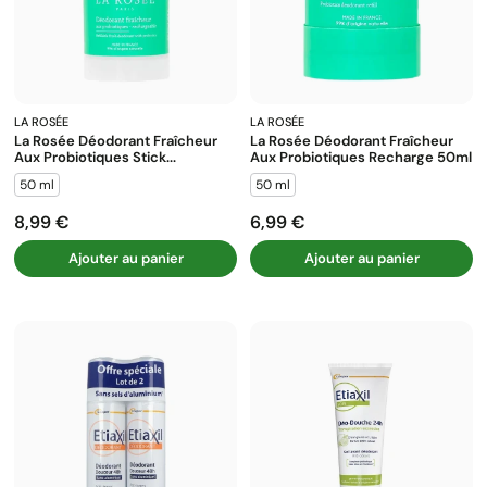
LA ROSÉE
LA ROSÉE
La Rosée Déodorant Fraîcheur
La Rosée Déodorant Fraîcheur
Aux Probiotiques Stick...
Aux Probiotiques Recharge 50ml
50 ml
50 ml
8,99 €
6,99 €
Prix
Prix
Ajouter au panier
Ajouter au panier