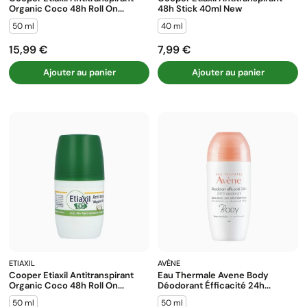
Organic Coco 48h Roll On...
48h Stick 40ml New
50 ml
40 ml
15,99 €
7,99 €
Prix
Prix
Ajouter au panier
Ajouter au panier
ETIAXIL
AVÈNE
Cooper Etiaxil Antitranspirant
Eau Thermale Avene Body
Organic Coco 48h Roll On...
Déodorant Éfficacité 24h...
50 ml
50 ml