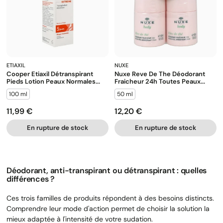
ETIAXIL
NUXE
Cooper Etiaxil Détranspirant
Nuxe Reve De The Déodorant
Pieds Lotion Peaux Normales...
Fraicheur 24h Toutes Peaux...
100 ml
50 ml
11,99 €
12,20 €
Prix
Prix
En rupture de stock
En rupture de stock
Déodorant, anti-transpirant ou détranspirant : quelles
différences ?
Ces trois familles de produits répondent à des besoins distincts.
Comprendre leur mode d'action permet de choisir la solution la
mieux adaptée à l'intensité de votre sudation.