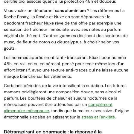
certifié bio, associe quant à lui protection 48h et douceur.
Vous voulez un déodorant
sans aluminium
? Les références La
Roche Posay, La Rosée et Nuxe en sont dépourvues : le
déodorant fraîcheur Nuxe rêve de thé offre par exemple une
sensation de fraîcheur immédiate, avec ses notes au parfum
végétal de thé vert. D'autres gammes déclinent des senteurs de
musc, de fleur de coton ou d'eucalyptus, à choisir selon vos
goûts.
Les hommes apprécieront l'anti-transpirant Etiaxil pour homme
48h, en roll-on ou en aérosol, pensé pour tenir même lors d'un
effort intensif, avec une texture anti-traces qui ne laisse aucune
marque blanche sur les vêtements.
Certaines périodes de la vie intensifient la sudation. Les futures
mamans privilégieront une composition douce, sans alcool ni
parfum. Les bouffées de chaleur et sueurs nocturnes de la
ménopause peuvent être atténuées par un
complément
alimentaire ménopause
, tandis que la moiteur excessive d'origine
émotionnelle s'apaise en agissant sur le
stress et l'anxiété
.
Détranspirant en pharmacie : la réponse à la