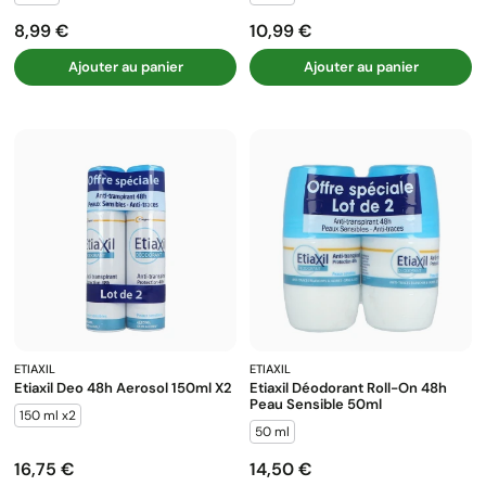
8,99 €
10,99 €
Prix
Prix
Ajouter au panier
Ajouter au panier
ETIAXIL
ETIAXIL
Etiaxil Deo 48h Aerosol 150ml X2
Etiaxil Déodorant Roll-On 48h
Peau Sensible 50ml
150 ml x2
50 ml
16,75 €
14,50 €
Prix
Prix