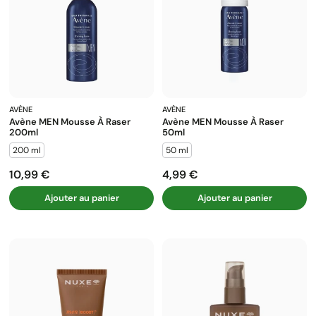
AVÈNE
AVÈNE
Avène MEN Mousse À Raser
Avène MEN Mousse À Raser
200ml
50ml
200 ml
50 ml
10,99 €
4,99 €
Prix
Prix
Ajouter au panier
Ajouter au panier