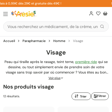
Aller
s à 0,99€ dès 29€ et gratuite dès 49€ !
5% 
au
contenu
Accueil
Parapharmacie
Homme
Visage
Visage
Peau qui tiraille après le rasage, teint terne,
première ride
qui se
dessine, ou tout simplement envie de prendre soin de votre
visage sans trop savoir par où commencer ? Vous êtes au bon
endroit. Contrairement aux idées reçues, prendre soin de sa
Voir plus
peau masculine n'est ni compliqué ni réservé aux initiés. La peau
Nos produits visage
des hommes a ses propres besoins : plus épaisse, plus grasse,
mais aussi plus sensible aux agressions du rasage quotidien.
Trier
Filtrer
12 résultats.
Dans cette
parapharmacie en ligne
, nous avons sélectionné des
par
soins visage homme adaptés à chaque type de peau et chaque
:
besoin spécifique.