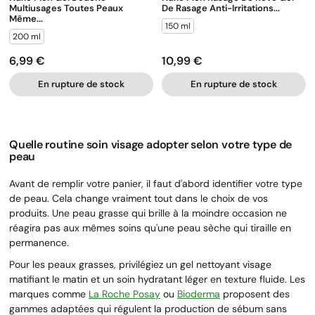
Multiusages Toutes Peaux
De Rasage Anti-Irritations...
Même...
150 ml
200 ml
6,99 €
10,99 €
Prix
Prix
En rupture de stock
En rupture de stock
Quelle routine soin visage adopter selon votre type de
peau
Avant de remplir votre panier, il faut d'abord identifier votre type
de peau. Cela change vraiment tout dans le choix de vos
produits. Une peau grasse qui brille à la moindre occasion ne
réagira pas aux mêmes soins qu'une peau sèche qui tiraille en
permanence.
Pour les peaux grasses, privilégiez un gel nettoyant visage
matifiant le matin et un soin hydratant léger en texture fluide. Les
marques comme
La Roche Posay
ou
Bioderma
proposent des
gammes adaptées qui régulent la production de sébum sans