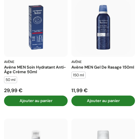
AVÈNE
AVÈNE
Avène MEN Soin Hydratant Anti-
Avène MEN Gel De Rasage 150ml
Âge Crème 50ml
150 ml
50 ml
29,99 €
11,99 €
Prix
Prix
Ajouter au panier
Ajouter au panier