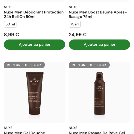
NUXE
NUXE
Nuxe Men Déodorant Protection
Nuxe Men Boost Baume Après-
24h Roll On 50ml
Rasage 75ml
50 ml
75 ml
8,99 €
24,99 €
Prix
Prix
Ajouter au panier
Ajouter au panier
RUPTURE DE STOCK
RUPTURE DE STOCK
NUXE
NUXE
Nuxe Men Gel Douche
Nuxe Men Rasage De Rêve Gel