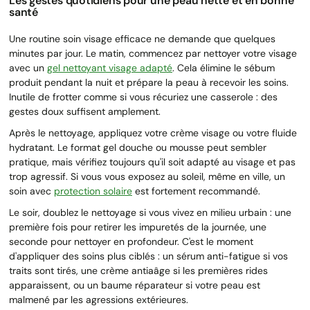
Les gestes quotidiens pour une peau nette et en bonne
santé
Une routine soin visage efficace ne demande que quelques
minutes par jour. Le matin, commencez par nettoyer votre visage
avec un
gel nettoyant visage adapté
. Cela élimine le sébum
produit pendant la nuit et prépare la peau à recevoir les soins.
Inutile de frotter comme si vous récuriez une casserole : des
gestes doux suffisent amplement.
Après le nettoyage, appliquez votre crème visage ou votre fluide
hydratant. Le format gel douche ou mousse peut sembler
pratique, mais vérifiez toujours qu'il soit adapté au visage et pas
trop agressif. Si vous vous exposez au soleil, même en ville, un
soin avec
protection solaire
est fortement recommandé.
Le soir, doublez le nettoyage si vous vivez en milieu urbain : une
première fois pour retirer les impuretés de la journée, une
seconde pour nettoyer en profondeur. C'est le moment
d'appliquer des soins plus ciblés : un sérum anti-fatigue si vos
traits sont tirés, une crème antiaâge si les premières rides
apparaissent, ou un baume réparateur si votre peau est
malmené par les agressions extérieures.