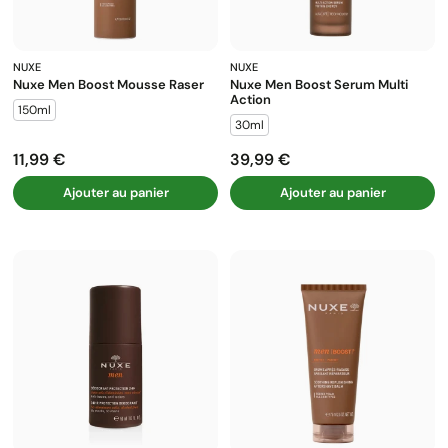
NUXE
NUXE
Nuxe Men Boost Mousse Raser
Nuxe Men Boost Serum Multi
Action
150ml
30ml
11,99 €
39,99 €
Prix
Prix
Ajouter au panier
Ajouter au panier