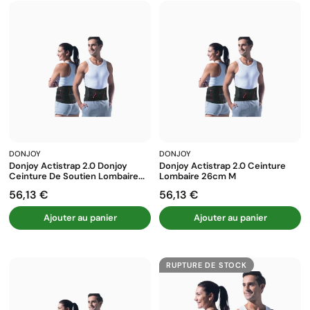
:
DONJOY
DONJOY
Donjoy Actistrap 2.0 Donjoy
Donjoy Actistrap 2.0 Ceinture
Ceinture De Soutien Lombaire...
Lombaire 26cm M
56,13 €
56,13 €
Prix
Prix
Ajouter au panier
Ajouter au panier
RUPTURE DE STOCK