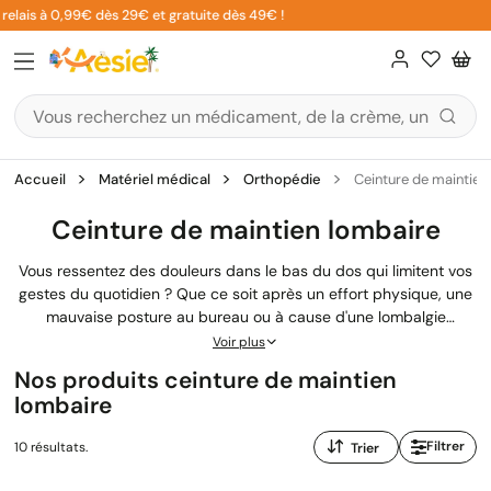
Aller
lais à 0,99€ dès 29€ et gratuite dès 49€ !
5
au
contenu
Accueil
Matériel médical
Orthopédie
Ceinture de maintien
Ceinture de maintien lombaire
Vous ressentez des douleurs dans le bas du dos qui limitent vos
gestes du quotidien ? Que ce soit après un effort physique, une
mauvaise posture au bureau ou à cause d'une lombalgie
chronique, une ceinture de maintien lombaire peut vous apporter
Voir plus
le soutien et le soulagement nécessaires. Conçues pour stabiliser
Nos produits ceinture de maintien
le rachis lombaire et
soulager la zone douloureuse
, ces orthèses
lombaire
existent en plusieurs modèles adaptés à chaque situation. Notre
équipe de pharmaciens vous accompagne pour choisir la
Trier
Filtrer
10 résultats.
ceinture lombaire la mieux adaptée à votre morphologie et à vos
par
besoins.