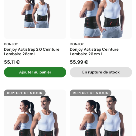
DONJOY
DONJOY
Donjoy Actistrap 2.0 Ceinture
Donjoy Actistrap Ceinture
Lombaire 26cm L
Lombaire 26 Cm L
55,11 €
55,99 €
Prix
Prix
Ajouter au panier
En rupture de stock
RUPTURE DE STOCK
RUPTURE DE STOCK