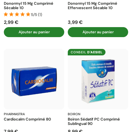
Donormyl 15 Mg Comprimé
Donormyl 15 Mg Comprimé
Sécable 10
Effervescent Sécable 10
5/5 (1)
2,99 €
3,99 €
Prix
Prix
Ajouter au panier
Ajouter au panier
CONSEIL
D'AESIEL
PHARMASTRA
BOIRON
Cardiocalm Comprimé 80
Boiron Sédatif PC Comprimé
Sublingual 90
7,99 €
8,99 €