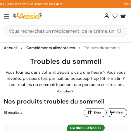
Aller
99€ dès 29€ et gratuite dès 49€ !
5% sur vot
au
contenu
Accueil
Compléments alimentaires
Troubles du sommeil
Troubles du sommeil
Vous tournez dans votre lit depuis plus d'une heure ? Vous vous
réveillez plusieurs fois par nuit ou beaucoup trop tôt le matin ?
Les troubles du sommeil touchent une personne sur trois en
France, et nous savons à quel point cela pèse sur votre quotidien
Voir plus
: fatigue, irritabilité, difficultés de concentration. Notre sélection
Nos produits troubles du sommeil
de compléments alimentaires pour le sommeil vous propose des
solutions naturelles adaptées à chaque situation, que vous ayez
Trier
Filtrer
51 résultats.
du mal à vous endormir, que votre sommeil soit trop léger, ou
par
que vous subissiez les effets d'un décalage horaire.
:
CONSEIL
D'AESIEL