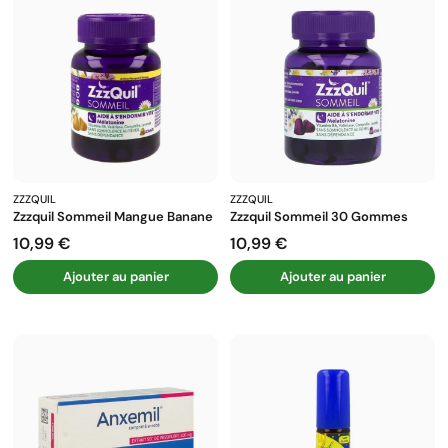
ZZZQUIL
ZZZQUIL
Zzzquil Sommeil Mangue Banane
Zzzquil Sommeil 30 Gommes
10,99 €
10,99 €
Prix
Prix
Ajouter au panier
Ajouter au panier