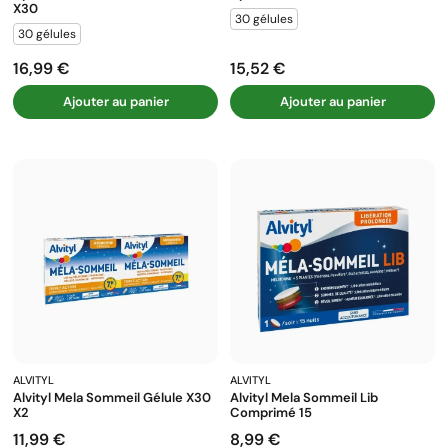
X30
30 gélules
30 gélules
16,99 €
15,52 €
Prix
Prix
Ajouter au panier
Ajouter au panier
ALVITYL
ALVITYL
Alvityl Mela Sommeil Gélule X30
Alvityl Mela Sommeil Lib
X2
Comprimé 15
11,99 €
8,99 €
Prix
Prix