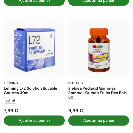
Ajouter au panier
Ajouter au panier
LEHNING
PEDIAKID
Lehning L72 Solution Buvable
Ineldea Pediakid Gommes
Gouttes 30ml
Sommeil Ourson Fruits Des Bois
60
30 ml
7,99 €
9,99 €
Prix
Prix
Ajouter au panier
Ajouter au panier