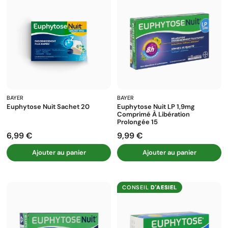
BAYER
BAYER
Euphytose Nuit Sachet 20
Euphytose Nuit LP 1,9mg
Comprimé À Libération
Prolongée 15
6,99 €
9,99 €
Prix
Prix
Ajouter au panier
Ajouter au panier
CONSEIL
D'AESIEL