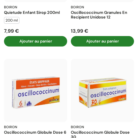
BOIRON
BOIRON
Quietude Enfant Sirop 200ml
Oscillococcinum Granules En
Recipient Unidose 12
200 ml
7,99 €
13,99 €
Prix
Prix
Ajouter au panier
Ajouter au panier
BOIRON
BOIRON
Oscillococcinum Globule Dose 6
Oscillococcinum Globule Dose
30