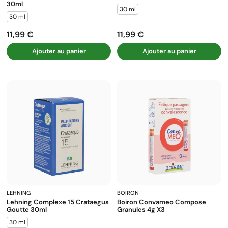
30ml
30 ml
30 ml
11,99 €
11,99 €
Prix
Prix
Ajouter au panier
Ajouter au panier
LEHNING
BOIRON
Lehning Complexe 15 Crataegus
Boiron Convameo Compose
Goutte 30ml
Granules 4g X3
30 ml