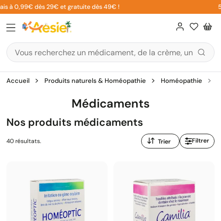
Aller
à 0,99€ dès 29€ et gratuite dès 49€ !
5% su
au
contenu
Accueil
Produits naturels & Homéopathie
Homéopathie
M
Médicaments
Nos produits médicaments
Trier
Filtrer
40 résultats.
par
: