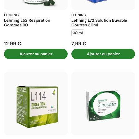
LEHNING
LEHNING
Lehning L52 Respiration
Lehning L72 Solution Buvable
Gommes 90
Gouttes 30ml
30 ml
12,99 €
7,99 €
Prix
Prix
Ajouter au panier
Ajouter au panier