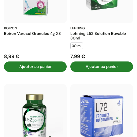
BOIRON
LEHNING
Boiron Varesol Granules 4g X3
Lehning L52 Solution Buvable
30ml
30 ml
8,99 €
7,99 €
Prix
Prix
Ajouter au panier
Ajouter au panier