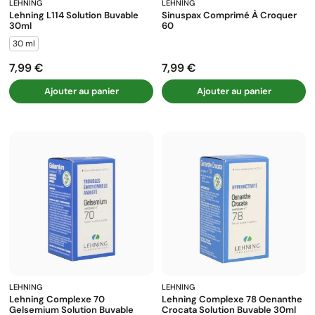
LEHNING
LEHNING
Lehning L114 Solution Buvable
Sinuspax Comprimé À Croquer
30ml
60
30 ml
7,99 €
7,99 €
Prix
Prix
Ajouter au panier
Ajouter au panier
LEHNING
LEHNING
Lehning Complexe 70
Lehning Complexe 78 Oenanthe
Gelsemium Solution Buvable
Crocata Solution Buvable 30ml