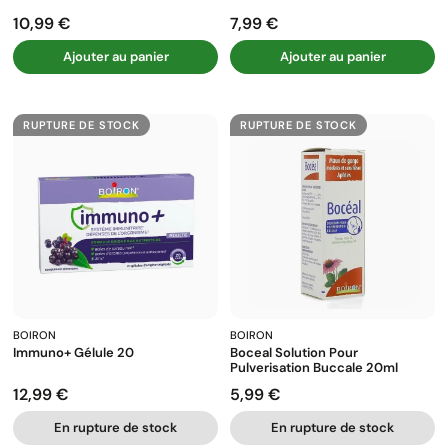
10,99 €
7,99 €
Prix
Prix
Ajouter au panier
Ajouter au panier
RUPTURE DE STOCK
RUPTURE DE STOCK
BOIRON
BOIRON
Immuno+ Gélule 20
Boceal Solution Pour
Pulverisation Buccale 20ml
12,99 €
5,99 €
Prix
Prix
En rupture de stock
En rupture de stock