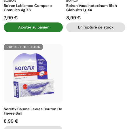
BOIRON
BOIRON
Boiron Labiameo Compose
Boiron Vaccinotoxinum 15ch
Granules 4g X3
Globules 1g X4
7,99 €
8,99 €
Prix
Prix
Ajouter au panier
En rupture de stock
RUPTURE DE STOCK
Sorefix Baume Levres Bouton De
Fievre 6ml
8,99 €
Prix