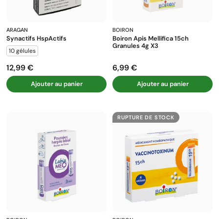
ARAGAN
BOIRON
Synactifs HspActifs
Boiron Apis Mellifica 15ch
Granules 4g X3
10 gélules
12,99 €
6,99 €
Prix
Prix
Ajouter au panier
Ajouter au panier
RUPTURE DE STOCK