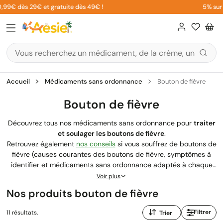
Aller
 dès 29€ et gratuite dès 49€ !
5% sur votre
au
contenu
Accueil
Médicaments sans ordonnance
Bouton de fièvre
Bouton de fièvre
Découvrez tous nos médicaments sans ordonnance pour
traiter
et soulager les boutons de fièvre
.
Retrouvez également
nos conseils
si vous souffrez de boutons de
fièvre (causes courantes des boutons de fièvre, symptômes à
identifier et médicaments sans ordonnance adaptés à chaque
situation).
Voir plus
Nos produits bouton de fièvre
Trier
Filtrer
11 résultats.
par