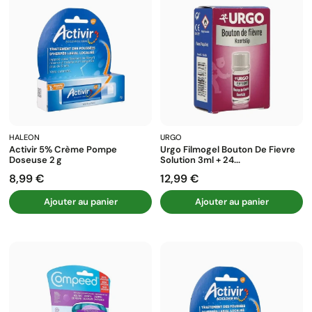
HALEON
URGO
Activir 5% Crème Pompe
Urgo Filmogel Bouton De Fievre
Doseuse 2 G
Solution 3ml + 24...
8,99 €
12,99 €
Prix
Prix
Ajouter au panier
Ajouter au panier