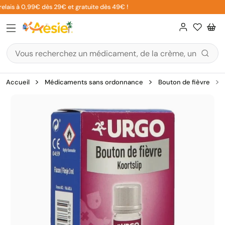
Aller
elais à 0,99€ dès 29€ et gratuite dès 49€ !
au
contenu
Accueil
Médicaments sans ordonnance
Bouton de fièvre