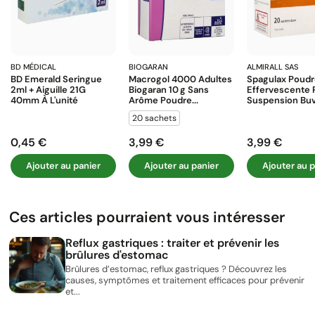
BD MÉDICAL
BIOGARAN
ALMIRALL SAS
BD Emerald Seringue
Macrogol 4000 Adultes
Spagulax Poud
2ml + Aiguille 21G
Biogaran 10 G Sans
Effervescente 
40mm À L'unité
Arôme Poudre...
Suspension Buva
20 sachets
0,45 €
3,99 €
3,99 €
Prix
Prix
Prix
Ajouter au panier
Ajouter au panier
Ajouter au p
Ces articles pourraient vous intéresser
Reflux gastriques : traiter et prévenir les
brûlures d'estomac
Brûlures d’estomac, reflux gastriques ? Découvrez les
causes, symptômes et traitement efficaces pour prévenir
et...