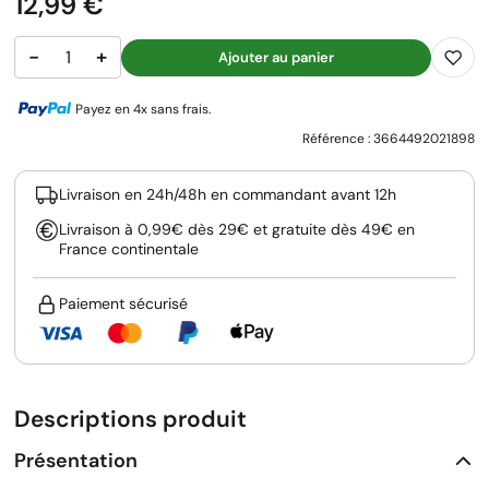
Prix
12,99 €
−
+
Ajouter au panier
Payez en 4x sans frais.
Référence :
3664492021898
Livraison en 24h/48h en commandant avant 12h
Livraison à 0,99€ dès 29€ et gratuite dès 49€ en
France continentale
Paiement sécurisé
Descriptions produit
Présentation