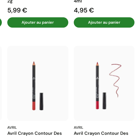
2g
4ml
5,99 €
4,95 €
Prix
Prix
Ajouter au panier
Ajouter au panier
AVRIL
AVRIL
Avril Crayon Contour Des
Avril Crayon Contour Des