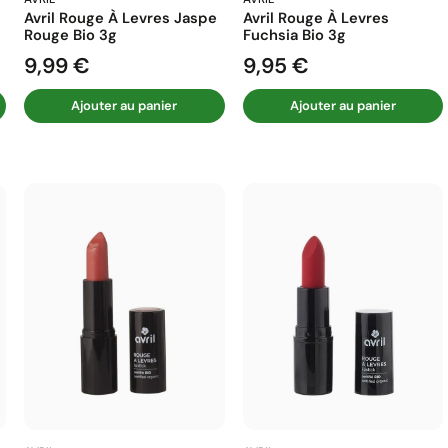
Avril Rouge À Levres Jaspe
Avril Rouge À Levres
Rouge Bio 3g
Fuchsia Bio 3g
9,99 €
9,95 €
Prix
Prix
Ajouter au panier
Ajouter au panier