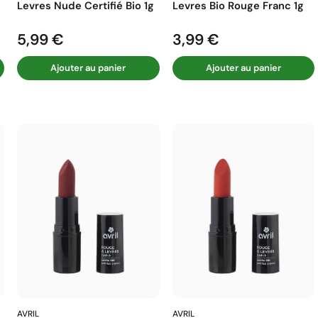
Levres Nude Certifié Bio 1g
Levres Bio Rouge Franc 1g
5,99 €
3,99 €
Prix
Prix
Ajouter au panier
Ajouter au panier
AVRIL
AVRIL