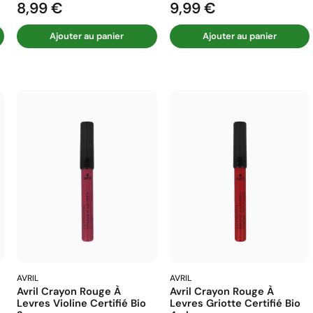
8,99 €
9,99 €
Prix
Prix
Ajouter au panier
Ajouter au panier
AVRIL
AVRIL
Avril Crayon Rouge À
Avril Crayon Rouge À
Levres Violine Certifié Bio
Levres Griotte Certifié Bio