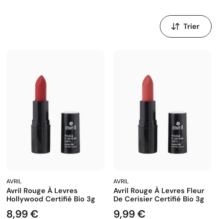
Trier
par
:
AVRIL
AVRIL
Avril Rouge À Levres
Avril Rouge À Levres Fleur
Hollywood Certifié Bio 3g
De Cerisier Certifié Bio 3g
8,99 €
9,99 €
Prix
Prix