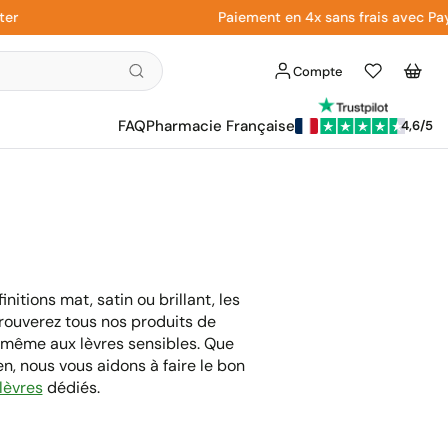
Paiement en 4x sans frais avec Paypal
Compte
Liste
Panier
d'envies
FAQ
Pharmacie Française
4,6/5
nitions mat, satin ou brillant, les
trouverez tous nos produits de
 même aux lèvres sensibles. Que
, nous vous aidons à faire le bon
lèvres
dédiés.