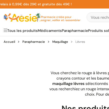
Aller
s à 0,99€ dès 29€ et gratuite dès 49€ !
au
contenu
Pharmacie créée pour
soigner, veiller et rassembler
Tous les produits
Médicaments
Parapharmacie
Produits sol
Accueil
Parapharmacie
Maquillage
Lèvres
Vous cherchez le rouge à lèvres pa
crayons contour et les baumes
maquillage lèvres
sélectionnés 
vous recherchiez un rouge intens
choix. Pour d
Nos produits