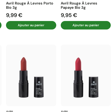
Avril Rouge À Levres Porto
Avril Rouge À Levres
Bio 3g
Papaye Bio 3g
9,99 €
9,95 €
Prix
Prix
Ajouter au panier
Ajouter au panier
AVRIL
AVRIL