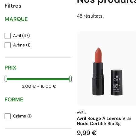
Filtres
48 résultats.
MARQUE
Avril
(47)
Avène
(1)
PRIX
3,00 € - 16,00 €
FORME
AVRIL
Crème
(1)
Avril Rouge À Levres Vrai
Nude Certifié Bio 3g
9,99 €
Prix