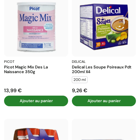
PICOT
DELICAL
Picot Magic Mix Des La
Delical Les Soupe Poireaux Pdt
Naissance 350g
200ml X4
200 ml
13,99 €
9,26 €
Prix
Prix
Ajouter au panier
Ajouter au panier