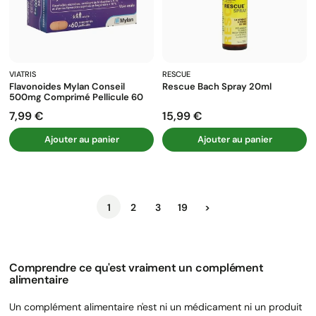
VIATRIS
RESCUE
Flavonoides Mylan Conseil
Rescue Bach Spray 20ml
500mg Comprimé Pellicule 60
7,99 €
15,99 €
Prix
Prix
Ajouter au panier
Ajouter au panier
Suivant
1
2
3
19
>
Comprendre ce qu'est vraiment un complément
alimentaire
Un complément alimentaire n'est ni un médicament ni un produit