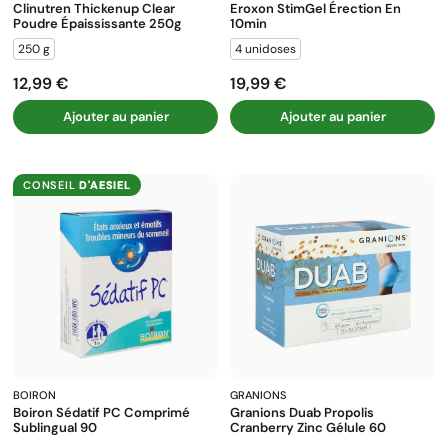
Clinutren Thickenup Clear
Eroxon StimGel Érection En
Poudre Épaississante 250g
10min
250 g
4 unidoses
12,99 €
19,99 €
Prix
Prix
Ajouter au panier
Ajouter au panier
CONSEIL
D'AESIEL
BOIRON
GRANIONS
Boiron Sédatif PC Comprimé
Granions Duab Propolis
Sublingual 90
Cranberry Zinc Gélule 60