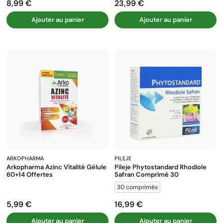
8,99 €
23,99 €
Prix
Prix
Ajouter au panier
Ajouter au panier
ARKOPHARMA
PILEJE
Arkopharma Azinc Vitalité Gélule
Pileje Phytostandard Rhodiole
60+14 Offertes
Safran Comprimé 30
30 comprimés
5,99 €
16,99 €
Prix
Prix
Ajouter au panier
Ajouter au panier