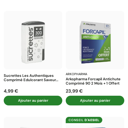
ARKOPHARMA
Sucrettes Les Authentiques
Arkopharma Forcapil Antichute
Comprimé Edulcorant Saveur...
Comprimé 90 2 Mois + 1 Offert
4,99 €
23,99 €
Prix
Prix
Ajouter au panier
Ajouter au panier
CONSEIL
D'AESIEL