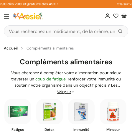
Aller
s 29€ et gratuite dès 49€ !
5% sur votre 1è
au
contenu
Accueil
Compléments alimentaires
Compléments alimentaires
Vous cherchez à compléter votre alimentation pour mieux
traverser un
coup de fatigue
, renforcer votre immunité ou
soutenir votre organisme dans un objectif précis ? Les
compléments alimentaires peuvent vous aider à combler
Voir plus
certaines carences, à accompagner votre pratique sportive ou à
répondre à des besoins spécifiques selon votre âge et votre
mode de vie. Chez Aesiel.com, notre équipe de pharmaciens
diplômés vous guide pour choisir les produits adaptés à vos
besoins réels, avec des marques de confiance comme Pileje,
Arkopharma, Laboratoire GERDA, Alvityl ou encore Santé Verte.
Fatigue
Detox
Immunité
Minceur