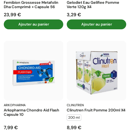
Femibion Grossesse Metafolin
Gelodiet Eau Gelifiee Pomme
Dha Comprimé + Capsule 56
Verte 120g X4
23,99 €
3,29 €
Prix
Prix
Ajouter au panier
Ajouter au panier
ARKOPHARMA
CLINUTREN
Arkopharma Chondro Aid Flash
Clinutren Fruit Pomme 200ml X4
Capsule 10
200 ml
7,99 €
8,99 €
Prix
Prix