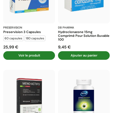
PRESERVISION
DB PHARMA
Preservision 3 Capsules
Hydroclonazone 15mg
Comprimé Pour Solution Buvable
60 capsules
180 capsules
100
25,99 €
9,45 €
Prix
Prix
Voir le produit
Ajouter au panier