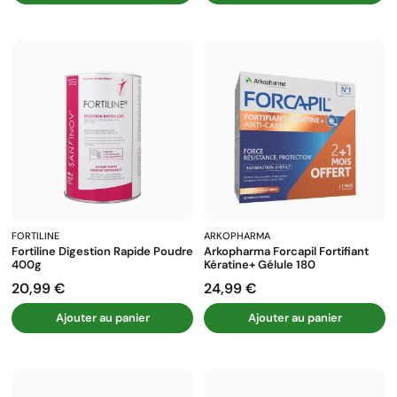
FORTILINE
ARKOPHARMA
Fortiline Digestion Rapide Poudre
Arkopharma Forcapil Fortifiant
400g
Kératine+ Gélule 180
20,99 €
24,99 €
Prix
Prix
Ajouter au panier
Ajouter au panier