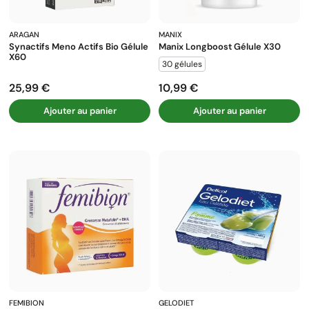
ARAGAN
MANIX
Synactifs Meno Actifs Bio Gélule
Manix Longboost Gélule X30
X60
30 gélules
25,99 €
10,99 €
Prix
Prix
Ajouter au panier
Ajouter au panier
FEMIBION
GELODIET