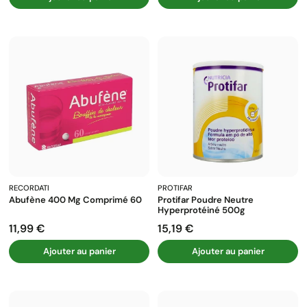
RECORDATI
PROTIFAR
Abufène 400 Mg Comprimé 60
Protifar Poudre Neutre
Hyperprotéiné 500g
11,99 €
15,19 €
Prix
Prix
Ajouter au panier
Ajouter au panier