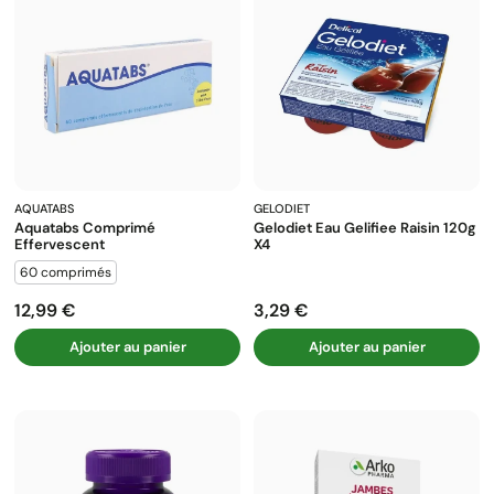
AQUATABS
GELODIET
Aquatabs Comprimé
Gelodiet Eau Gelifiee Raisin 120g
Effervescent
X4
60 comprimés
12,99 €
3,29 €
Prix
Prix
Ajouter au panier
Ajouter au panier