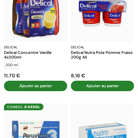
DELICAL
DELICAL
Delical Concentre Vanille
Delical Nutra Pote Pomme Fraise
4x200ml
200g X4
200 ml
11,70 €
8,16 €
Prix
Prix
Ajouter au panier
Ajouter au panier
CONSEIL
D'AESIEL