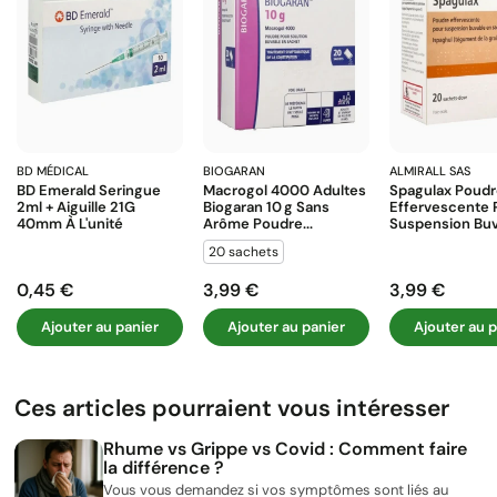
BD MÉDICAL
BIOGARAN
ALMIRALL SAS
BD Emerald Seringue
Macrogol 4000 Adultes
Spagulax Poud
2ml + Aiguille 21G
Biogaran 10 G Sans
Effervescente 
40mm À L'unité
Arôme Poudre...
Suspension Buva
20 sachets
0,45 €
3,99 €
3,99 €
Prix
Prix
Prix
Ajouter au panier
Ajouter au panier
Ajouter au p
Ces articles pourraient vous intéresser
Rhume vs Grippe vs Covid : Comment faire
la différence ?
Vous vous demandez si vos symptômes sont liés au