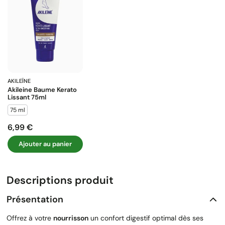
AKILEÏNE
Akileine Baume Kerato
Lissant 75ml
75 ml
6,99 €
Prix
Ajouter au panier
Descriptions produit
Présentation
Offrez à votre
nourrisson
un confort digestif optimal dès ses