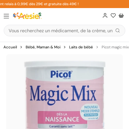
Aller
t relais à 0,99€ dès 29€ et gratuite dès 49€ !
au
contenu
Accueil
Bébé, Maman & Moi
Laits de bébé
Picot magic mix