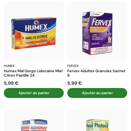
HUMEX
FERVEX
Humex Mal Gorge Lidocaine Miel
Fervex Adultes Granules Sachet
Citron Pastille 24
8
5,99 €
5,99 €
Prix
Prix
Ajouter au panier
Ajouter au panier