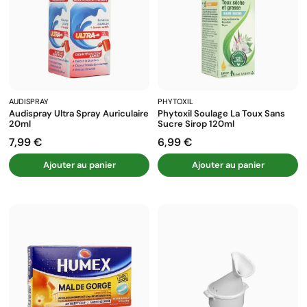
AUDISPRAY
PHYTOXIL
Audispray Ultra Spray Auriculaire
Phytoxil Soulage La Toux Sans
20ml
Sucre Sirop 120ml
7,99 €
6,99 €
Prix
Prix
Ajouter au panier
Ajouter au panier