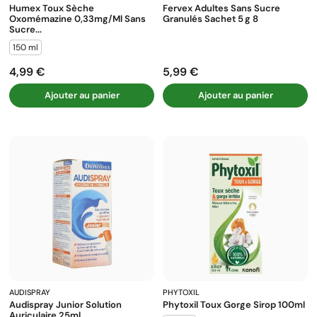
Humex Toux Sèche
Fervex Adultes Sans Sucre
Oxomémazine 0,33mg/ml Sans
Granulés Sachet 5 G 8
Sucre...
150 ml
4,99 €
5,99 €
Prix
Prix
Ajouter au panier
Ajouter au panier
AUDISPRAY
PHYTOXIL
Audispray Junior Solution
Phytoxil Toux Gorge Sirop 100ml
Auriculaire 25ml