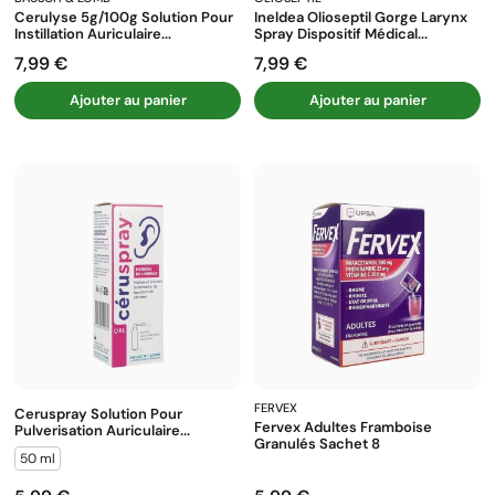
Cerulyse 5g/100g Solution Pour
Ineldea Olioseptil Gorge Larynx
Instillation Auriculaire...
Spray Dispositif Médical...
7,99 €
7,99 €
Prix
Prix
Ajouter au panier
Ajouter au panier
FERVEX
Ceruspray Solution Pour
Fervex Adultes Framboise
Pulverisation Auriculaire...
Granulés Sachet 8
50 ml