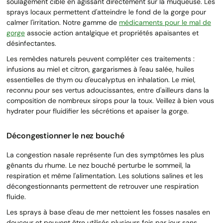
soulagement ciblé en agissant directement sur la muqueuse. Les
sprays locaux permettent d'atteindre le fond de la gorge pour
calmer l'irritation. Notre gamme de
médicaments pour le mal de
gorge
associe action antalgique et propriétés apaisantes et
désinfectantes.
Les remèdes naturels peuvent compléter ces traitements :
infusions au miel et citron, gargarismes à l'eau salée, huiles
essentielles de thym ou d'eucalyptus en inhalation. Le miel,
reconnu pour ses vertus adoucissantes, entre d'ailleurs dans la
composition de nombreux sirops pour la toux. Veillez à bien vous
hydrater pour fluidifier les sécrétions et apaiser la gorge.
Décongestionner le nez bouché
La congestion nasale représente l'un des symptômes les plus
gênants du rhume. Le nez bouché perturbe le sommeil, la
respiration et même l'alimentation. Les solutions salines et les
décongestionnants permettent de retrouver une respiration
fluide.
Les sprays à base d'eau de mer nettoient les fosses nasales en
douceur et peuvent être utilisés plusieurs fois par jour sans