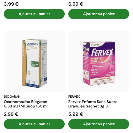
3,99 €
6,99 €
Prix
Prix
Ajouter au panier
Ajouter au panier
BIOGARAN
FERVEX
Oxomemazine Biogaran
Fervex Enfants Sans Sucre
0,33 Mg/ml Sirop 150 Ml
Granulés Sachet 3g 8
2,99 €
5,99 €
Prix
Prix
Ajouter au panier
Ajouter au panier