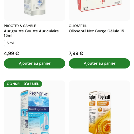
PROCTER & GAMBLE
OLIOSEPTIL
Aurigoutte Goutte Auriculaire
Olioseptil Nez Gorge Gélule 15
15ml
15 ml
4,99 €
7,99 €
Prix
Prix
Ajouter au panier
Ajouter au panier
CONSEIL
D'AESIEL