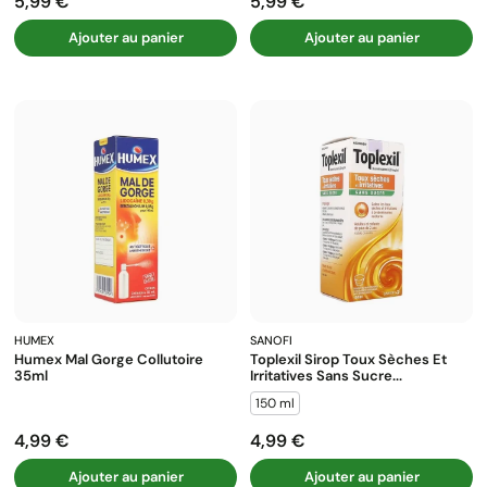
5,99 €
5,99 €
Prix
Prix
Ajouter au panier
Ajouter au panier
HUMEX
SANOFI
Humex Mal Gorge Collutoire
Toplexil Sirop Toux Sèches Et
35ml
Irritatives Sans Sucre...
150 ml
4,99 €
4,99 €
Prix
Prix
Ajouter au panier
Ajouter au panier