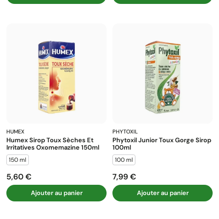
HUMEX
PHYTOXIL
Humex Sirop Toux Sèches Et
Phytoxil Junior Toux Gorge Sirop
Irritatives Oxomemazine 150ml
100ml
150 ml
100 ml
5,60 €
7,99 €
Prix
Prix
Ajouter au panier
Ajouter au panier