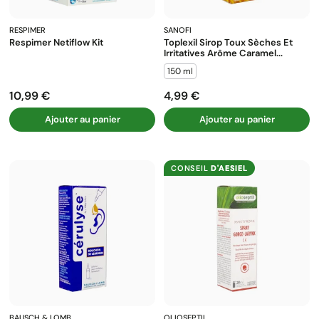
RESPIMER
SANOFI
Respimer Netiflow Kit
Toplexil Sirop Toux Sèches Et
Irritatives Arôme Caramel...
150 ml
10,99 €
4,99 €
Prix
Prix
Ajouter au panier
Ajouter au panier
CONSEIL
D'AESIEL
BAUSCH & LOMB
OLIOSEPTIL