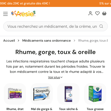
Aller
ès 29€ et gratuite dès 49€ !
5% sur votre 1
au
contenu
Accueil
Médicaments sans ordonnance
Rhume, gorge, toux & o
Rhume, gorge, toux & oreille
Les infections respiratoires touchent chaque adulte plusieurs
fois par an, notamment durant les périodes froides. Trouver le
bon médicament contre la toux et le rhume adapté à vos
symptômes permet de retrouver rapidement confort et sérénité.
Voir plus
Chez Aesiel, nos pharmaciens ont sélectionné les traitements les
plus efficaces pour soulager l'ensemble de vos maux hivernaux,
du nez bouché au mal de gorge persistant.
Rhume, état
Mal de gorge &
Toux sèche &
Toux grasse