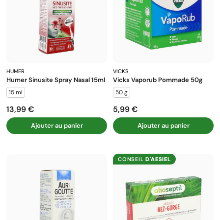
HUMER
VICKS
Humer Sinusite Spray Nasal 15ml
Vicks Vaporub Pommade 50g
15 ml
50 g
13,99 €
5,99 €
Prix
Prix
Ajouter au panier
Ajouter au panier
CONSEIL
D'AESIEL