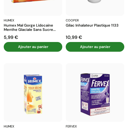
HUMEX
COOPER
Humex Mal Gorge Lidocaine
Gilac Inhalateur Plastique 1133
Menthe Glaciale Sans Sucre...
5,99 €
10,99 €
Prix
Prix
Ajouter au panier
Ajouter au panier
HUMEX
FERVEX