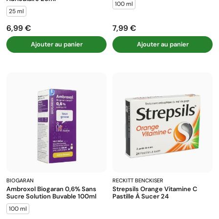
100 ml
25 ml
6,99 €
7,99 €
Prix
Prix
Ajouter au panier
Ajouter au panier
BIOGARAN
RECKITT BENCKISER
Ambroxol Biogaran 0,6% Sans
Strepsils Orange Vitamine C
Sucre Solution Buvable 100ml
Pastille À Sucer 24
100 ml