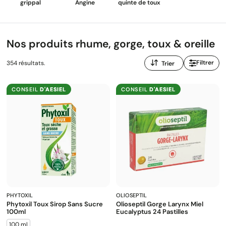
grippal
Angine
quinte de toux
Nos produits rhume, gorge, toux & oreille
Trier
Filtrer
354 résultats.
par
:
CONSEIL
D'AESIEL
CONSEIL
D'AESIEL
PHYTOXIL
OLIOSEPTIL
Phytoxil Toux Sirop Sans Sucre
Olioseptil Gorge Larynx Miel
100ml
Eucalyptus 24 Pastilles
100 ml