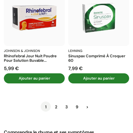
JOHNSON & JOHNSON
LEHNING
Rhinofebral Jour Nuit Poudre
Sinuspax Comprimé À Croquer
Pour Solution Buvable...
60
5,99 €
7,99 €
Prix
Prix
Ajouter au panier
Ajouter au panier
Suivant
1
2
3
9
>
Comprendre le rhume et ses symptômes