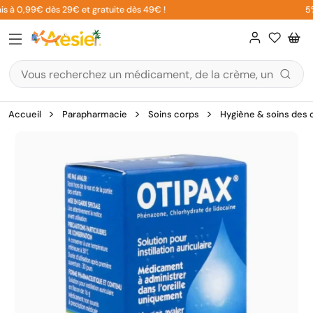
Aller
s à 0,99€ dès 29€ et gratuite dès 49€ !
5% s
au
contenu
Accueil
Parapharmacie
Soins corps
Hygiène & soins des o