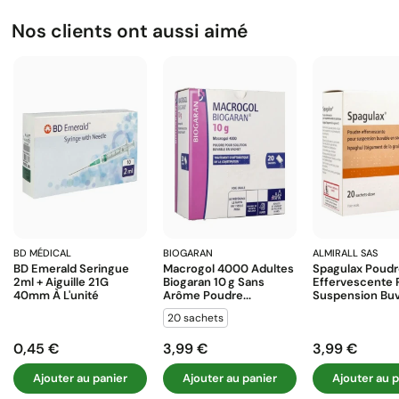
Nos clients ont aussi aimé
BD MÉDICAL
BIOGARAN
ALMIRALL SAS
BD Emerald Seringue
Macrogol 4000 Adultes
Spagulax Poud
2ml + Aiguille 21G
Biogaran 10 G Sans
Effervescente 
40mm À L'unité
Arôme Poudre...
Suspension Buva
20 sachets
0,45 €
3,99 €
3,99 €
Prix
Prix
Prix
Ajouter au panier
Ajouter au panier
Ajouter au p