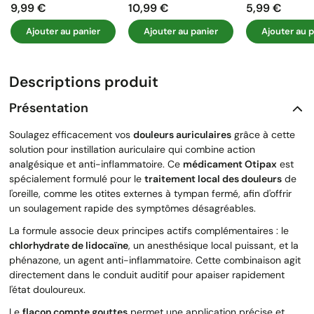
9,99 €
10,99 €
5,99 €
Prix
Prix
Prix
Ajouter au panier
Ajouter au panier
Ajouter au p
Descriptions produit
Présentation
Soulagez efficacement vos
douleurs auriculaires
grâce à cette
solution pour instillation auriculaire qui combine action
analgésique et anti-inflammatoire. Ce
médicament Otipax
est
spécialement formulé pour le
traitement local des douleurs
de
l'oreille, comme les otites externes à tympan fermé, afin d'offrir
un soulagement rapide des symptômes désagréables.
La formule associe deux principes actifs complémentaires : le
chlorhydrate de lidocaïne
, un anesthésique local puissant, et la
phénazone, un agent anti-inflammatoire. Cette combinaison agit
directement dans le conduit auditif pour apaiser rapidement
l'état douloureux.
Le
flacon compte gouttes
permet une application précise et