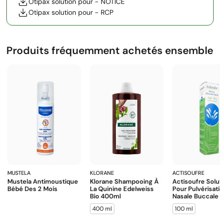
Otipax solution pour - NOTICE
Otipax solution pour - RCP
Produits fréquemment achetés ensemble
MUSTELA
KLORANE
ACTISOUFRE
Mustela Antimoustique
Klorane Shampooing À
Actisoufre Solu
Bébé Des 2 Mois
La Quinine Edelweiss
Pour Pulvérisat
Bio 400ml
Nasale Buccale
400 ml
100 ml