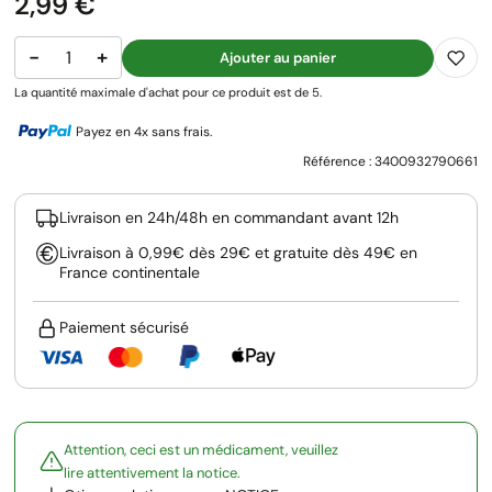
Prix
2,99 €
−
+
Ajouter au panier
La quantité maximale d'achat pour ce produit est de 5.
Payez en 4x sans frais.
Référence :
3400932790661
Livraison en 24h/48h en commandant avant 12h
Livraison à 0,99€ dès 29€ et gratuite dès 49€ en
France continentale
Paiement sécurisé
Attention, ceci est un médicament, veuillez
lire attentivement la notice.