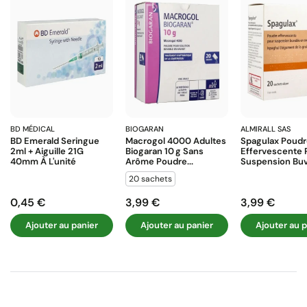
BD MÉDICAL
BIOGARAN
ALMIRALL SAS
BD Emerald Seringue
Macrogol 4000 Adultes
Spagulax Poud
2ml + Aiguille 21G
Biogaran 10 G Sans
Effervescente 
40mm À L'unité
Arôme Poudre...
Suspension Buva
20 sachets
0,45 €
3,99 €
3,99 €
Prix
Prix
Prix
Ajouter au panier
Ajouter au panier
Ajouter au p