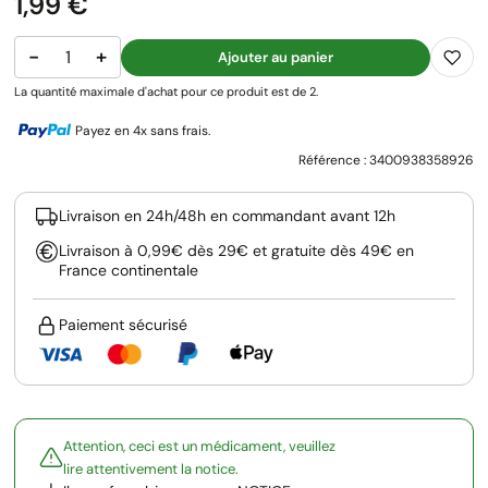
Prix
1,99 €
−
+
Ajouter au panier
La quantité maximale d'achat pour ce produit est de 2.
Payez en 4x sans frais.
Référence :
3400938358926
Livraison en 24h/48h en commandant avant 12h
Livraison à 0,99€ dès 29€ et gratuite dès 49€ en
France continentale
Paiement sécurisé
Attention, ceci est un médicament, veuillez
lire attentivement la notice.