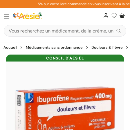
Aller
5% sur votre 1ère commande en vous inscrivant à la news
au
contenu
Accueil
Médicaments sans ordonnance
Douleurs & fièvre
CONSEIL
D'AESIEL