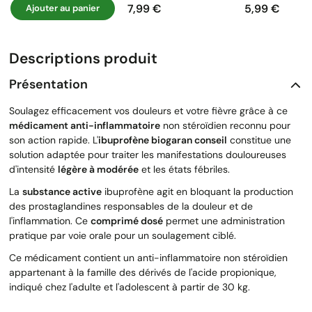
7,99 €
5,99 €
Ajouter au panier
Prix
Prix
Descriptions produit
Présentation
Soulagez efficacement vos douleurs et votre fièvre grâce à ce
médicament anti-inflammatoire
non stéroïdien reconnu pour
son action rapide. L'
ibuprofène biogaran conseil
constitue une
solution adaptée pour traiter les manifestations douloureuses
d'intensité
légère à modérée
et les états fébriles.
La
substance active
ibuprofène agit en bloquant la production
des prostaglandines responsables de la douleur et de
l'inflammation. Ce
comprimé dosé
permet une administration
pratique par voie orale pour un soulagement ciblé.
Ce médicament contient un anti-inflammatoire non stéroïdien
appartenant à la famille des dérivés de l'acide propionique,
indiqué chez l'adulte et l'adolescent à partir de 30 kg.