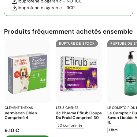
Ibuprofene biogaran c - NOTICE
Ibuprofene biogaran c - RCP
Produits fréquemment achetés ensemble
RUPTURE DE STOCK
RUPTURE DE 
CLÉMENT THÉKAN
LES 3 CHÊNES
LE COMPTOIR DU 
Vermiscan Chien
3c Pharma Efirub Coups
Le Comptoir Du
Comprimé 4
De Froid Comprimé 30
Savon Liquide A
1L
30 comprimés
9,10 €
1 litre
Prix