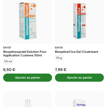
pour maintenir votre peau saine. Pensez à compléter avec des
pansements stériles
adaptés à votre blessure.
BAYER
BAYER
Biseptinespraid Solution Pour
BiseptineCica Gel Cicatrisant
Application Cutanee 50ml
50 g
50 ml
6,50 €
7,99 €
Prix
Prix
Ajouter au panier
Ajouter au panier