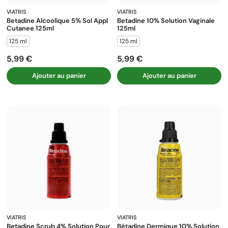
VIATRIS
VIATRIS
Betadine Alcoolique 5% Sol Appl
Betadine 10% Solution Vaginale
Cutanee 125ml
125ml
125 ml
125 ml
5,99 €
5,99 €
Prix
Prix
Ajouter au panier
Ajouter au panier
VIATRIS
VIATRIS
Betadine Scrub 4% Solution Pour
Bétadine Dermique 10% Solution