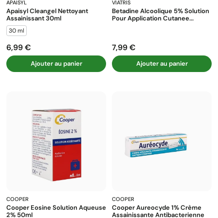
APAISYL
VIATRIS
Apaisyl Cleangel Nettoyant
Betadine Alcoolique 5% Solution
Assainissant 30ml
Pour Application Cutanee...
30 ml
6,99 €
7,99 €
Prix
Prix
Ajouter au panier
Ajouter au panier
COOPER
COOPER
Cooper Eosine Solution Aqueuse
Cooper Aureocyde 1% Crème
2% 50ml
Assainissante Antibacterienne