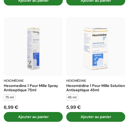
Ajouter au panier
Ajouter au panier
HEXOMÉDINE
HEXOMÉDINE
Hexomedine 1 Pour Mille Spray
Hexomédine 1 Pour Mille Solution
Antiseptique 75ml
Antiseptique 45ml
75 ml
45 ml
6,99 €
5,99 €
Prix
Prix
Ajouter au panier
Ajouter au panier