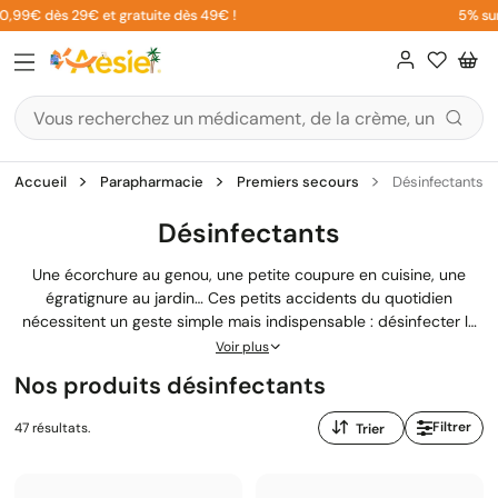
Aller
€ dès 29€ et gratuite dès 49€ !
5% sur votre
au
contenu
Accueil
Parapharmacie
Premiers secours
Désinfectants
Désinfectants
Une écorchure au genou, une petite coupure en cuisine, une
égratignure au jardin… Ces petits accidents du quotidien
nécessitent un geste simple mais indispensable : désinfecter la
plaie pour éviter tout risque d'infection. Vous cherchez le bon
Voir plus
produit antiseptique pour votre armoire à pharmacie ou votre
Nos produits désinfectants
trousse de secours ? Notre sélection de désinfectants réunit les
références de confiance que nous recommandons
Trier
Filtrer
47 résultats.
quotidiennement à l'officine : Biseptine, Betadine dermique, Dakin
par
Cooper, Hexomédine 1 pour mille… Tous ces produits de
:
parapharmacie garantissent une application cutanée efficace