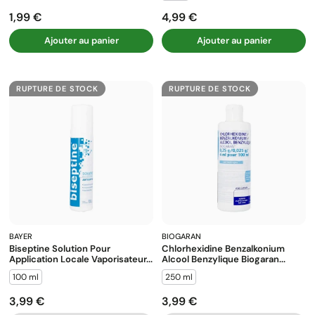
1,99 €
4,99 €
Prix
Prix
Ajouter au panier
Ajouter au panier
RUPTURE DE STOCK
RUPTURE DE STOCK
BAYER
BIOGARAN
Biseptine Solution Pour
Chlorhexidine Benzalkonium
Application Locale Vaporisateur...
Alcool Benzylique Biogaran...
100 ml
250 ml
3,99 €
3,99 €
Prix
Prix