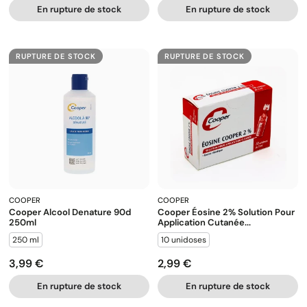
En rupture de stock
En rupture de stock
RUPTURE DE STOCK
RUPTURE DE STOCK
COOPER
COOPER
Cooper Alcool Denature 90d
Cooper Éosine 2% Solution Pour
250ml
Application Cutanée...
250 ml
10 unidoses
3,99 €
2,99 €
Prix
Prix
En rupture de stock
En rupture de stock