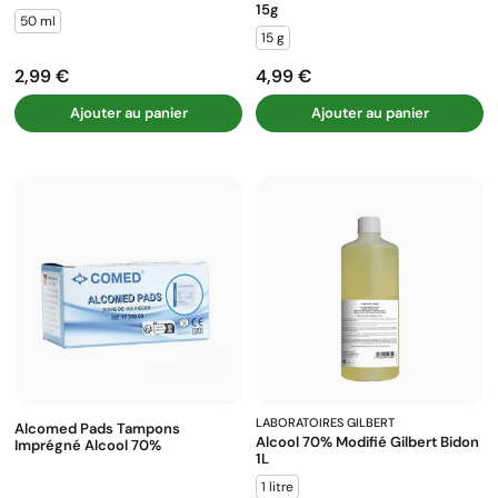
15g
50 ml
15 g
2,99 €
4,99 €
Prix
Prix
Ajouter au panier
Ajouter au panier
LABORATOIRES GILBERT
Alcomed Pads Tampons
Alcool 70% Modifié Gilbert Bidon
Imprégné Alcool 70%
1L
1 litre