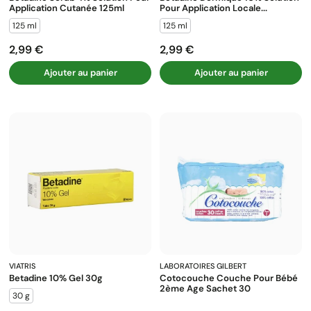
Application Cutanée 125ml
Pour Application Locale...
125 ml
125 ml
2,99 €
2,99 €
Prix
Prix
Ajouter au panier
Ajouter au panier
VIATRIS
LABORATOIRES GILBERT
Betadine 10% Gel 30g
Cotocouche Couche Pour Bébé
2ème Age Sachet 30
30 g