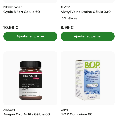
PIERRE FABRE
ALVITYL
Cyclo 3 Fort Gélule 60
Alvityl Veino Draine Gélule X30
30 gélules
10,99 €
8,99 €
Prix
Prix
Ajouter au panier
Ajouter au panier
ARAGAN
LAPHI
Aragan Circ Actifs Gélule 60
B O P Comprimé 60