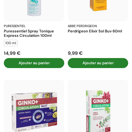
PURESSENTIEL
ABBE PERDRIGEON
Puressentiel Spray Tonique
Perdrigeon Elixir Sol Buv 60ml
Express Circulation 100ml
100 ml
14,99 €
9,99 €
Prix
Prix
Ajouter au panier
Ajouter au panier