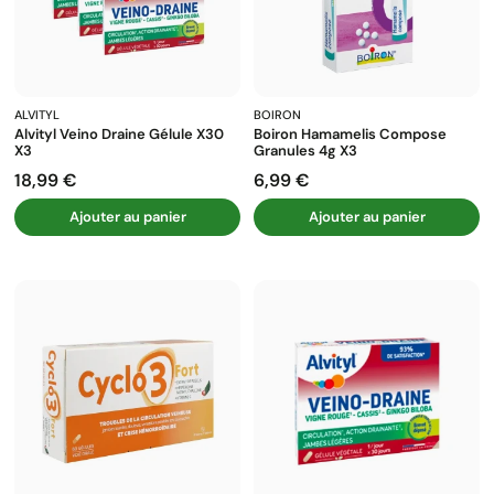
ALVITYL
BOIRON
Alvityl Veino Draine Gélule X30
Boiron Hamamelis Compose
X3
Granules 4g X3
18,99 €
6,99 €
Prix
Prix
Ajouter au panier
Ajouter au panier