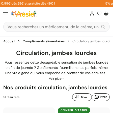
Aller
€ dès 29€ et gratuite dès 49€ !
5% sur votr
au
contenu
Accueil
Compléments alimentaires
Circulation, jambes lourdes
Circulation, jambes lourdes
Vous ressentez cette désagréable sensation de jambes lourdes
en fin de journée ? Gonflements, fourmillements, parfois même
une vraie gêne qui vous empêche de profiter de vos activités ?
Ces signes témoignent souvent d'une mauvaise
circulation
Voir plus
sanguine
ou d'une insuffisance veineuse. Bonne nouvelle : des
Nos produits circulation, jambes lourdes
compléments alimentaires
spécifiquement formulés peuvent
vous aider à soulager ces inconforts et retrouver des jambes
Trier
Filtrer
51 résultats.
légères. Nos pharmaciens vous guident pour choisir la solution
par
adaptée à votre situation.
:
CONSEIL
D'AESIEL