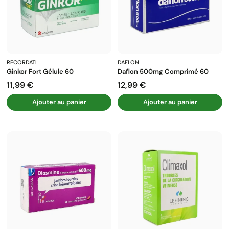
RECORDATI
DAFLON
Ginkor Fort Gélule 60
Daflon 500mg Comprimé 60
11,99 €
12,99 €
Prix
Prix
Ajouter au panier
Ajouter au panier