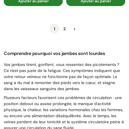
Ajouter au panier
Ajouter au panier
Suivant
1
2
>
Comprendre pourquoi vos jambes sont lourdes
Vos jambes tirent, gonflent, vous ressentez des picotements ?
Ce n'est pas juste de la fatigue. Ces symptômes indiquent que
votre retour veineux ne fonctionne pas de façon optimale. Le
sang a du mal à remonter des pieds vers le cœur, et stagne
dans les vaisseaux sanguins des jambes.
Plusieurs facteurs favorisent ces problèmes de circulation : une
position debout ou assise prolongée, le manque d'activité
physique, la chaleur, les variations hormonales chez les femmes,
ou encore une alimentation déséquilibrée. Avec le temps, les
veines perdent de leur tonicité et le système circulatoire peine à
assurer une circulation du sang fluide.