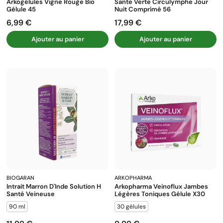
Arkogélules Vigne Rouge Bio
Sante Verte Circulymphe Jour
Gélule 45
Nuit Comprimé 56
6,99 €
17,99 €
Prix
Prix
Ajouter au panier
Ajouter au panier
BIOGARAN
ARKOPHARMA
Intrait Marron D'Inde Solution H
Arkopharma Veinoflux Jambes
Santé Veineuse
Légères Toniques Gélule X30
90 ml
30 gélules