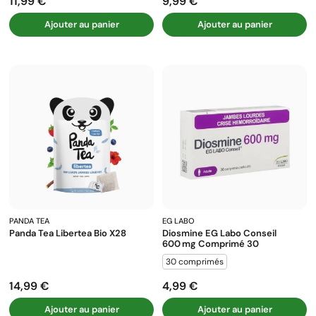
11,99 €
9,99 €
Prix
Prix
Ajouter au panier
Ajouter au panier
PANDA TEA
EG LABO
Panda Tea Libertea Bio X28
Diosmine EG Labo Conseil
600 Mg Comprimé 30
30 comprimés
14,99 €
4,99 €
Prix
Prix
Ajouter au panier
Ajouter au panier