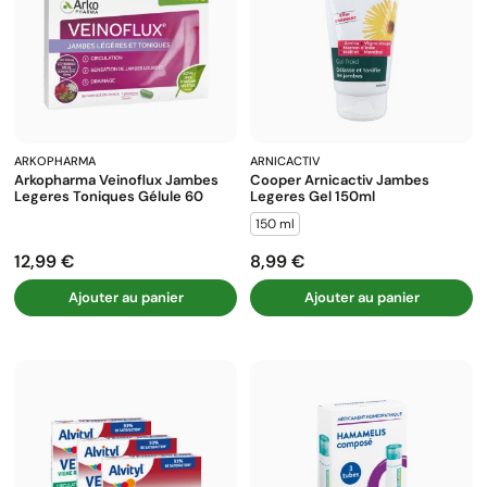
ARKOPHARMA
ARNICACTIV
Arkopharma Veinoflux Jambes
Cooper Arnicactiv Jambes
Legeres Toniques Gélule 60
Legeres Gel 150ml
150 ml
12,99 €
8,99 €
Prix
Prix
Ajouter au panier
Ajouter au panier