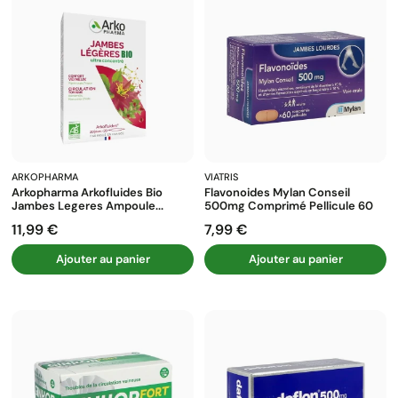
ARKOPHARMA
VIATRIS
Arkopharma Arkofluides Bio
Flavonoides Mylan Conseil
Jambes Legeres Ampoule...
500mg Comprimé Pellicule 60
11,99 €
7,99 €
Prix
Prix
Ajouter au panier
Ajouter au panier