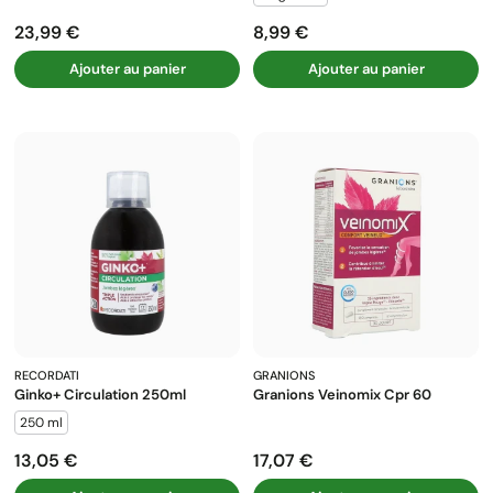
23,99 €
8,99 €
Prix
Prix
Ajouter au panier
Ajouter au panier
RECORDATI
GRANIONS
Ginko+ Circulation 250ml
Granions Veinomix Cpr 60
250 ml
13,05 €
17,07 €
Prix
Prix