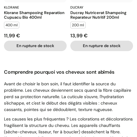
KLORANE
DUCRAY
Klorane Shampooing Reparation
Ducray Nutricerat Shampoing
Cupuacu Bio 400ml
Reparateur Nutritif 200ml
400 ml
200 ml
11,99 €
13,99 €
Prix
Prix
En rupture de stock
En rupture de stock
Comprendre pourquoi vos cheveux sont abîmés
Avant de choisir le bon soin, il faut identifier la source du
problème. Les cheveux deviennent secs quand la fibre capillaire
perd sa protection naturelle. La cuticule s'ouvre, l'hydratation
s'échappe, et c'est le début des dégâts visibles : cheveux
cassants, pointes qui se dédoublent, texture rugueuse.
Les causes les plus fréquentes ? Les colorations et décolorations
fragilisent la structure du cheveu. Les appareils chauffants
(sèche-cheveux, lisseur, fer à boucler) dessèchent la fibre.