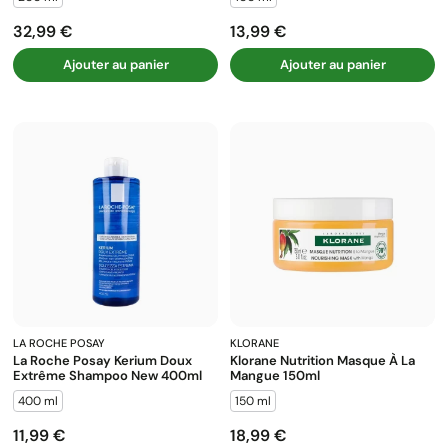
32,99 €
13,99 €
Prix
Prix
Ajouter au panier
Ajouter au panier
LA ROCHE POSAY
KLORANE
La Roche Posay Kerium Doux
Klorane Nutrition Masque À La
Extrême Shampoo New 400ml
Mangue 150ml
400 ml
150 ml
11,99 €
18,99 €
Prix
Prix