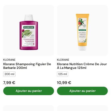
KLORANE
KLORANE
Klorane Shampooing Figuier De
Klorane Nutrition Crème De Jour
Barbarie 200ml
À La Mangue 125ml
200 ml
125 ml
7,99 €
10,99 €
Prix
Prix
Ajouter au panier
Ajouter au panier