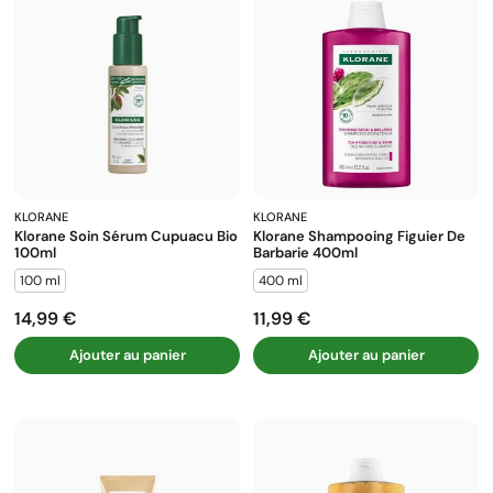
KLORANE
KLORANE
Klorane Soin Sérum Cupuacu Bio
Klorane Shampooing Figuier De
100ml
Barbarie 400ml
100 ml
400 ml
14,99 €
11,99 €
Prix
Prix
Ajouter au panier
Ajouter au panier