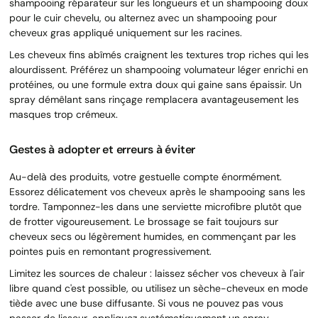
shampooing réparateur sur les longueurs et un shampooing doux
pour le cuir chevelu, ou alternez avec un shampooing pour
cheveux gras appliqué uniquement sur les racines.
Les cheveux fins abîmés craignent les textures trop riches qui les
alourdissent. Préférez un shampooing volumateur léger enrichi en
protéines, ou une formule extra doux qui gaine sans épaissir. Un
spray démêlant sans rinçage remplacera avantageusement les
masques trop crémeux.
Gestes à adopter et erreurs à éviter
Au-delà des produits, votre gestuelle compte énormément.
Essorez délicatement vos cheveux après le shampooing sans les
tordre. Tamponnez-les dans une serviette microfibre plutôt que
de frotter vigoureusement. Le brossage se fait toujours sur
cheveux secs ou légèrement humides, en commençant par les
pointes puis en remontant progressivement.
Limitez les sources de chaleur : laissez sécher vos cheveux à l'air
libre quand c'est possible, ou utilisez un sèche-cheveux en mode
tiède avec une buse diffusante. Si vous ne pouvez pas vous
passer de lisseur, appliquez systématiquement un spray