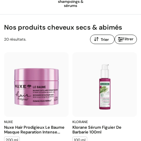
shampoings &
sérums
Nos produits cheveux secs & abimés
Trier
Filtrer
20 résultats.
par
:
NUXE
KLORANE
Nuxe Hair Prodigieux Le Baume
Klorane Sérum Figuier De
Masque Reparation Intense...
Barbarie 100ml
200 ml
100 ml