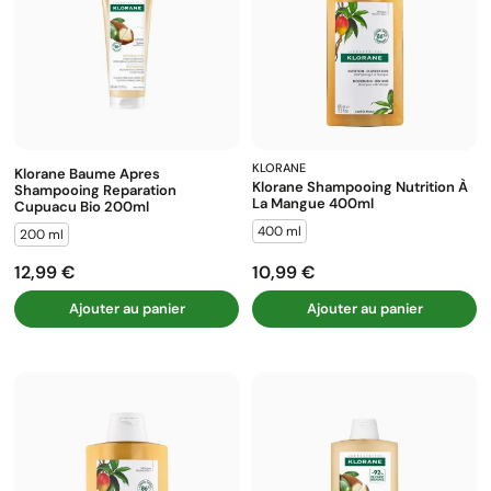
KLORANE
Klorane Baume Apres
Klorane Shampooing Nutrition À
Shampooing Reparation
La Mangue 400ml
Cupuacu Bio 200ml
400 ml
200 ml
12,99 €
10,99 €
Prix
Prix
Ajouter au panier
Ajouter au panier