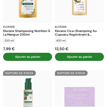
KLORANE
KLORANE
Klorane Shampooing Nutrition À
Klorane Cica-Shampoing Au
La Mangue 200ml
Cupuacu Regénérant &...
200 ml
400 ml
7,99 €
12,50 €
Prix
Prix
Ajouter au panier
Ajouter au panier
RUPTURE DE STOCK
RUPTURE DE STOCK