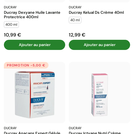
DUCRAY
DUCRAY
Ducray Dexyane Huile Lavante
Ducray Kelual Ds Crème 40ml
Protectrice 400ml
40 ml
400 ml
10,99 €
12,99 €
Prix
Prix
Ajouter au panier
Ajouter au panier
PROMOTION -5,00 €
DUCRAY
DUCRAY
Ducray Anacaps Expert Gélule
Ducray Ictyane Nutri Crème