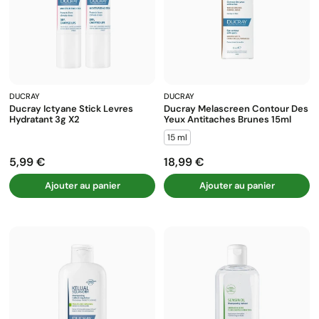
DUCRAY
DUCRAY
Ducray Ictyane Stick Levres
Ducray Melascreen Contour Des
Hydratant 3g X2
Yeux Antitaches Brunes 15ml
15 ml
5,99 €
18,99 €
Prix
Prix
Ajouter au panier
Ajouter au panier