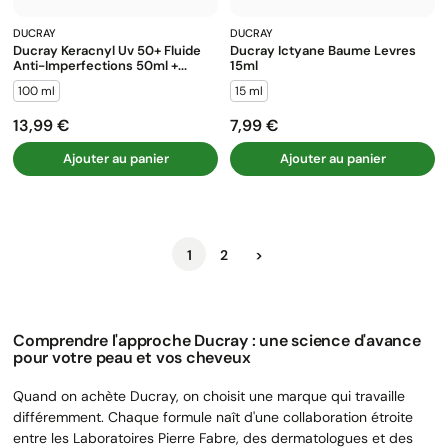
DUCRAY
DUCRAY
Ducray Keracnyl Uv 50+ Fluide
Ducray Ictyane Baume Levres
Anti-Imperfections 50ml +...
15ml
100 ml
15 ml
13,99 €
7,99 €
Prix
Prix
Ajouter au panier
Ajouter au panier
Suivant
1
2
>
Comprendre l'approche Ducray : une science d'avance
pour votre peau et vos cheveux
Quand on achète Ducray, on choisit une marque qui travaille
différemment. Chaque formule naît d'une collaboration étroite
entre les Laboratoires Pierre Fabre, des dermatologues et des