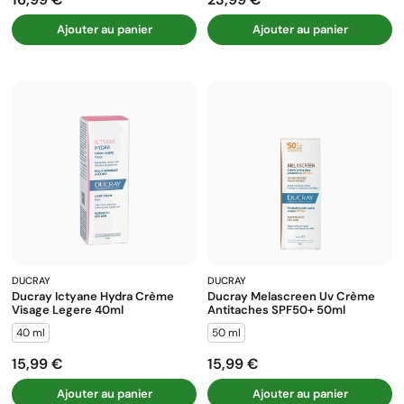
Prix
Prix
Ajouter au panier
Ajouter au panier
DUCRAY
DUCRAY
Ducray Ictyane Hydra Crème
Ducray Melascreen Uv Crème
Visage Legere 40ml
Antitaches SPF50+ 50ml
40 ml
50 ml
15,99 €
15,99 €
Prix
Prix
Ajouter au panier
Ajouter au panier