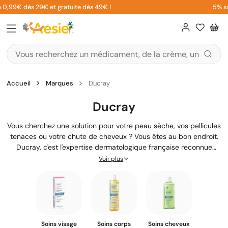
Aller
9€ dès 29€ et gratuite dès 49€ !
5% sur vot
au
contenu
Accueil
Marques
Ducray
Ducray
Vous cherchez une solution pour votre peau sèche, vos pellicules
tenaces ou votre chute de cheveux ? Vous êtes au bon endroit.
Ducray, c'est l'expertise dermatologique française reconnue
depuis plus de 90 ans. Les Laboratoires Dermatologiques
Voir plus
Ducray, créés par le pharmacien Albert Ducray, font partie du
Groupe Pierre Fabre et proposent des
soins pour la peau
et
les
cheveux
formulés avec rigueur. Que vous ayez une peau grasse,
une peau à tendance psoriasique ou des problèmes de cuir
chevelu, la marque Ducray développe des produits
recommandés par les dermatologues et adaptés à chaque
Soins visage
Soins corps
Soins cheveux