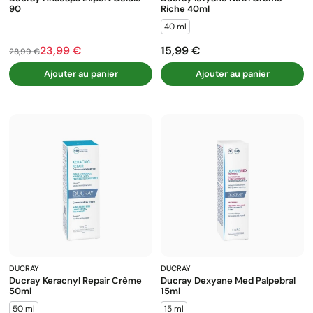
90
Riche 40ml
40 ml
23,99 €
15,99 €
Prix de base
Prix
Prix
28,99 €
Ajouter au panier
Ajouter au panier
DUCRAY
DUCRAY
Ducray Keracnyl Repair Crème
Ducray Dexyane Med Palpebral
50ml
15ml
50 ml
15 ml