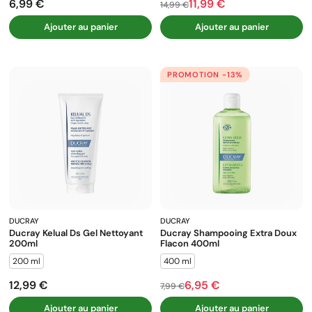
6,99 €
11,99 €
Prix
Prix de base
Prix
14,99 €
Ajouter au panier
Ajouter au panier
PROMOTION -13%
DUCRAY
DUCRAY
Ducray Kelual Ds Gel Nettoyant
Ducray Shampooing Extra Doux
200ml
Flacon 400ml
200 ml
400 ml
12,99 €
6,95 €
Prix
Prix de base
Prix
7,99 €
Ajouter au panier
Ajouter au panier