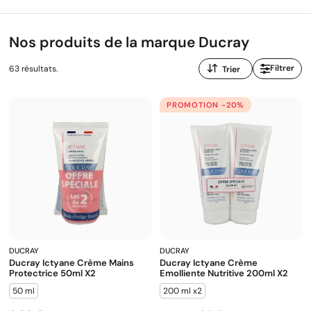
problème.
Nos produits de la marque Ducray
Trier
Filtrer
63 résultats.
par
:
PROMOTION -20%
DUCRAY
DUCRAY
Ducray Ictyane Crème Mains
Ducray Ictyane Crème
Protectrice 50ml X2
Emolliente Nutritive 200ml X2
50 ml
200 ml x2