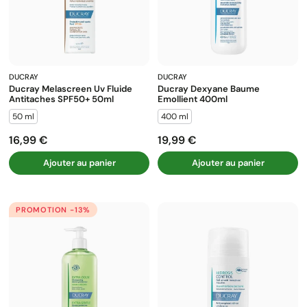
DUCRAY
DUCRAY
Ducray Melascreen Uv Fluide
Ducray Dexyane Baume
Antitaches SPF50+ 50ml
Emollient 400ml
50 ml
400 ml
16,99 €
19,99 €
Prix
Prix
Ajouter au panier
Ajouter au panier
PROMOTION -13%