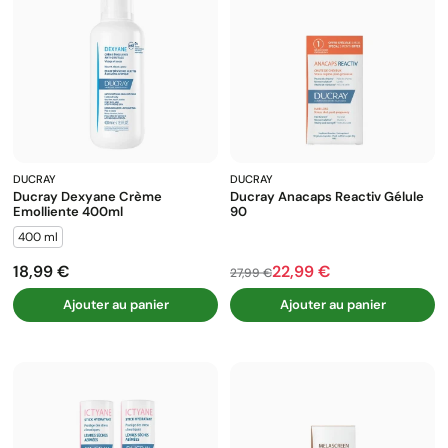
DUCRAY
DUCRAY
Ducray Dexyane Crème
Ducray Anacaps Reactiv Gélule
Emolliente 400ml
90
400 ml
18,99 €
22,99 €
Prix
Prix de base
Prix
27,99 €
Ajouter au panier
Ajouter au panier