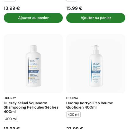
13,99 €
15,99 €
Prix
Prix
Ajouter au panier
Ajouter au panier
DUCRAY
DUCRAY
Ducray Kelual Squanorm
Ducray Kertyol Pso Baume
Shampooing Pellicules Sèches
Quotidien 400ml
400ml
400 ml
400 ml
16,99 €
23,99 €