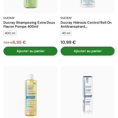
DUCRAY
DUCRAY
Ducray Shampooing Extra Doux
Ducray Hidrosis Control Roll On
Flacon Pompe 400ml
Antitranspirant...
400 ml
40 ml
6,95 €
10,99 €
Prix de base
Prix
Prix
7,99 €
Ajouter au panier
Ajouter au panier