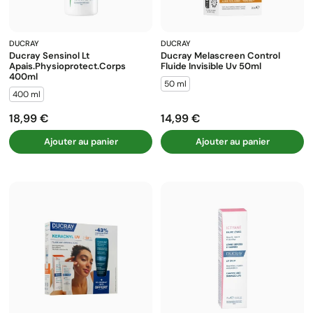
DUCRAY
DUCRAY
Ducray Sensinol Lt
Ducray Melascreen Control
Apais.physioprotect.corps
Fluide Invisible Uv 50ml
400ml
50 ml
400 ml
18,99 €
14,99 €
Prix
Prix
Ajouter au panier
Ajouter au panier