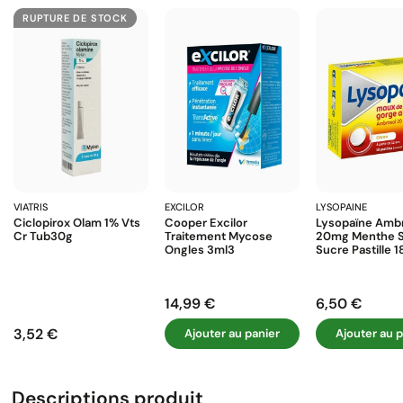
RUPTURE DE STOCK
VIATRIS
EXCILOR
LYSOPAINE
Ciclopirox Olam 1% Vts
Cooper Excilor
Lysopaïne Amb
Cr Tub30g
Traitement Mycose
20mg Menthe 
Ongles 3ml3
Sucre Pastille 1
14,99 €
6,50 €
Prix
Prix
3,52 €
Ajouter au panier
Ajouter au p
Prix
Descriptions produit