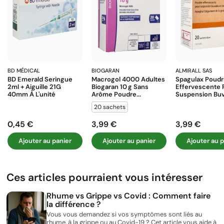
BD MÉDICAL
BIOGARAN
ALMIRALL SAS
BD Emerald Seringue
Macrogol 4000 Adultes
Spagulax Poud
2ml + Aiguille 21G
Biogaran 10 G Sans
Effervescente 
40mm À L'unité
Arôme Poudre...
Suspension Buva
20 sachets
0,45 €
3,99 €
3,99 €
Prix
Prix
Prix
Ajouter au panier
Ajouter au panier
Ajouter au p
Ces articles pourraient vous intéresser
Rhume vs Grippe vs Covid : Comment faire
la différence ?
Vous vous demandez si vos symptômes sont liés au
rhume, à la grippe ou au Covid-19 ? Cet article vous aide à