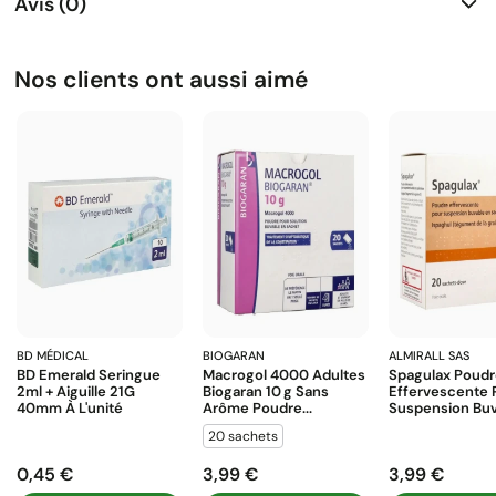
Avis (0)
Nos clients ont aussi aimé
BD MÉDICAL
BIOGARAN
ALMIRALL SAS
BD Emerald Seringue
Macrogol 4000 Adultes
Spagulax Poud
2ml + Aiguille 21G
Biogaran 10 G Sans
Effervescente 
40mm À L'unité
Arôme Poudre...
Suspension Buva
20 sachets
0,45 €
3,99 €
3,99 €
Prix
Prix
Prix