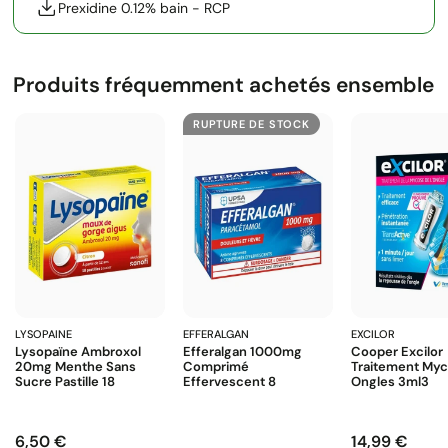
Prexidine 0.12% bain - RCP
Produits fréquemment achetés ensemble
RUPTURE DE STOCK
LYSOPAINE
EFFERALGAN
EXCILOR
Lysopaïne Ambroxol
Efferalgan 1000mg
Cooper Excilor
20mg Menthe Sans
Comprimé
Traitement My
Sucre Pastille 18
Effervescent 8
Ongles 3ml3
6,50 €
14,99 €
Prix
Prix