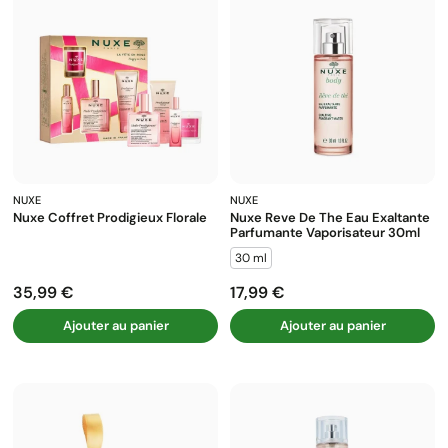
NUXE
NUXE
Nuxe Coffret Prodigieux Florale
Nuxe Reve De The Eau Exaltante
Parfumante Vaporisateur 30ml
30 ml
35,99 €
17,99 €
Prix
Prix
Ajouter au panier
Ajouter au panier