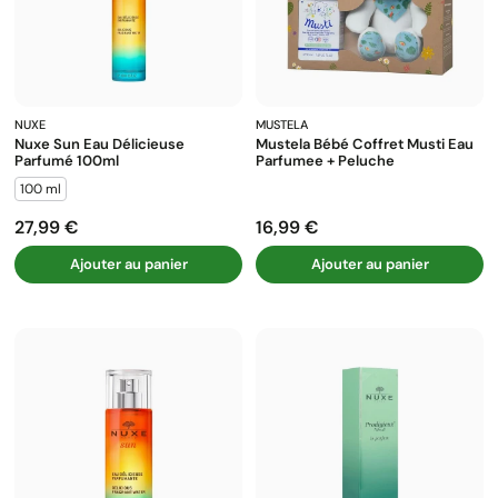
NUXE
MUSTELA
Nuxe Sun Eau Délicieuse
Mustela Bébé Coffret Musti Eau
Parfumé 100ml
Parfumee + Peluche
100 ml
27,99 €
16,99 €
Prix
Prix
Ajouter au panier
Ajouter au panier