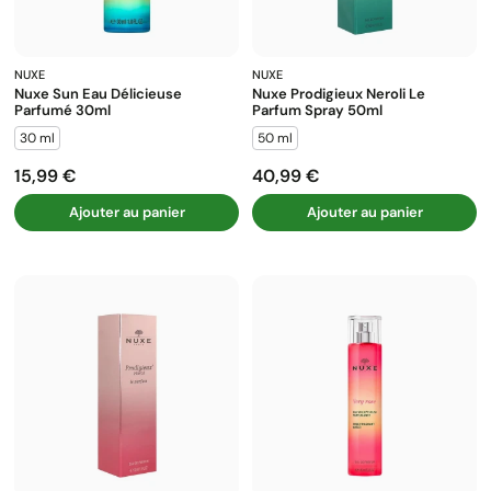
NUXE
NUXE
Nuxe Sun Eau Délicieuse
Nuxe Prodigieux Neroli Le
Parfumé 30ml
Parfum Spray 50ml
30 ml
50 ml
15,99 €
40,99 €
Prix
Prix
Ajouter au panier
Ajouter au panier