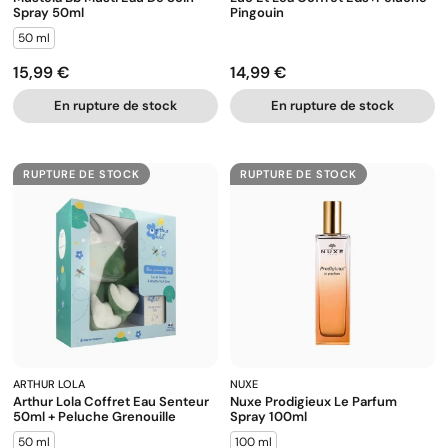
Spray 50ml
Pingouin
50 ml
15,99 €
14,99 €
Prix
Prix
En rupture de stock
En rupture de stock
RUPTURE DE STOCK
RUPTURE DE STOCK
ARTHUR LOLA
NUXE
Arthur Lola Coffret Eau Senteur
Nuxe Prodigieux Le Parfum
50ml + Peluche Grenouille
Spray 100ml
50 ml
100 ml