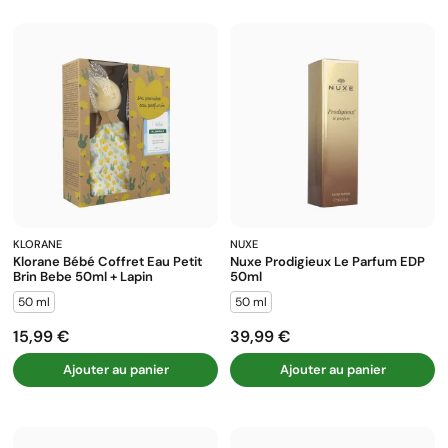
KLORANE
NUXE
Klorane Bébé Coffret Eau Petit
Nuxe Prodigieux Le Parfum EDP
Brin Bebe 50ml + Lapin
50ml
50 ml
50 ml
15,99 €
39,99 €
Prix
Prix
Ajouter au panier
Ajouter au panier