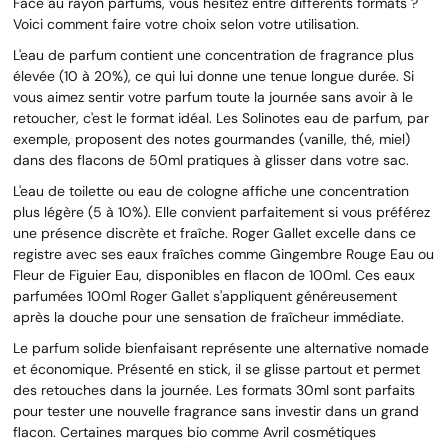
Face au rayon parfums, vous hésitez entre différents formats ?
Voici comment faire votre choix selon votre utilisation.
L'eau de parfum contient une concentration de fragrance plus
élevée (10 à 20%), ce qui lui donne une tenue longue durée. Si
vous aimez sentir votre parfum toute la journée sans avoir à le
retoucher, c'est le format idéal. Les Solinotes eau de parfum, par
exemple, proposent des notes gourmandes (vanille, thé, miel)
dans des flacons de 50ml pratiques à glisser dans votre sac.
L'eau de toilette ou eau de cologne affiche une concentration
plus légère (5 à 10%). Elle convient parfaitement si vous préférez
une présence discrète et fraîche. Roger Gallet excelle dans ce
registre avec ses eaux fraîches comme Gingembre Rouge Eau ou
Fleur de Figuier Eau, disponibles en flacon de 100ml. Ces eaux
parfumées 100ml Roger Gallet s'appliquent généreusement
après la douche pour une sensation de fraîcheur immédiate.
Le parfum solide bienfaisant représente une alternative nomade
et économique. Présenté en stick, il se glisse partout et permet
des retouches dans la journée. Les formats 30ml sont parfaits
pour tester une nouvelle fragrance sans investir dans un grand
flacon. Certaines marques bio comme Avril cosmétiques