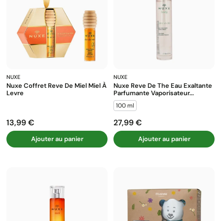
NUXE
NUXE
Nuxe Coffret Reve De Miel Miel À
Nuxe Reve De The Eau Exaltante
Levre
Parfumante Vaporisateur...
100 ml
13,99 €
27,99 €
Prix
Prix
Ajouter au panier
Ajouter au panier