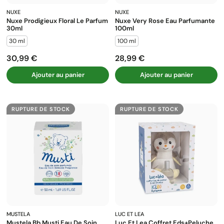
NUXE
NUXE
Nuxe Prodigieux Floral Le Parfum
Nuxe Very Rose Eau Parfumante
30ml
100ml
30 ml
100 ml
30,99 €
28,99 €
Prix
Prix
Ajouter au panier
Ajouter au panier
RUPTURE DE STOCK
RUPTURE DE STOCK
MUSTELA
LUC ET LEA
Mustela Bb Musti Eau De Soin
Luc Et Lea Coffret Eds+peluche