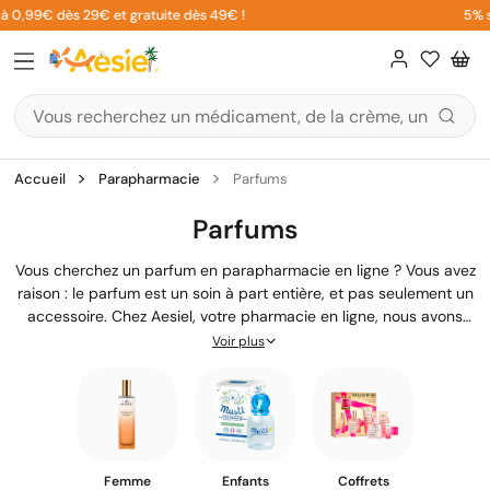
Aller
99€ dès 29€ et gratuite dès 49€ !
5% sur vo
au
contenu
Accueil
Parapharmacie
Parfums
Parfums
Vous cherchez un parfum en parapharmacie en ligne ? Vous avez
raison : le parfum est un soin à part entière, et pas seulement un
accessoire. Chez Aesiel, votre pharmacie en ligne, nous avons
sélectionné des eaux de parfum, des eaux de toilette, des
Voir plus
brumes parfumées et des parfums solides qui respectent votre
peau. Nos marques comme Roger Gallet, Nuxe ou Bioderma
allient plaisir olfactif et qualité dermatologique. Commandez en
toute confiance au meilleur prix, avec une livraison offerte dès
49€ en point relais.
Femme
Enfants
Coffrets