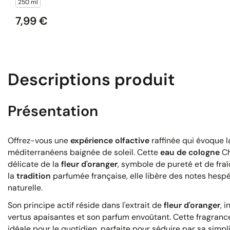
250 ml
7,99 €
Prix
Descriptions produit
Présentation
Offrez-vous une
expérience olfactive
raffinée qui évoque l
méditerranéens baignée de soleil. Cette
eau de cologne
Ch
délicate de la
fleur d'oranger
, symbole de pureté et de fra
la
tradition
parfumée française, elle libère des notes hespé
naturelle.
Son principe actif réside dans l'extrait de
fleur d'oranger
, 
vertus apaisantes et son parfum envoûtant. Cette fragrance
idéale pour le quotidien, parfaite pour séduire par sa simpli