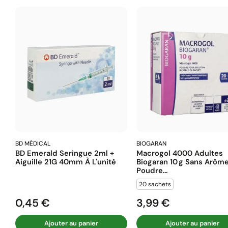
BD MÉDICAL
BIOGARAN
BD Emerald Seringue 2ml +
Macrogol 4000 Adultes
Aiguille 21G 40mm À L'unité
Biogaran 10 G Sans Arôm
Poudre...
20 sachets
0,45 €
3,99 €
Prix
Prix
Ajouter au panier
Ajouter au panier