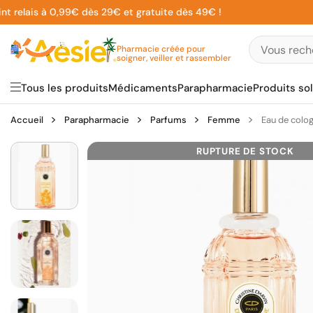
Aller
lais à 0,99€ dès 29€ et gratuite dès 49€ !
au
contenu
Pharmacie créée pour
soigner, veiller et rassembler
Tous les produits
Médicaments
Parapharmacie
Produits sol
Accueil
Parapharmacie
Parfums
Femme
Eau de colog
RUPTURE DE STOCK