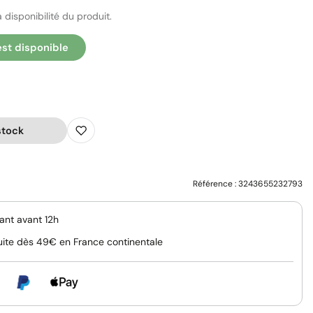
 disponibilité du produit.
est disponible
stock
Référence :
3243655232793
nt avant 12h
uite dès 49€ en France continentale