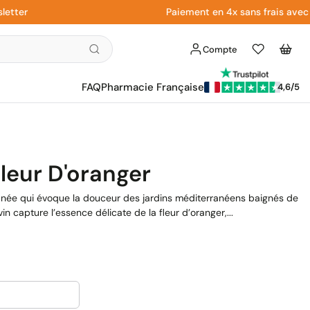
r
Paiement en 4x sans frais avec Payp
Compte
Liste
Panier
d'envies
FAQ
Pharmacie Française
4,6/5
leur D'oranger
finée qui évoque la douceur des jardins méditerranéens baignés de
in capture l’essence délicate de la fleur d’oranger,...