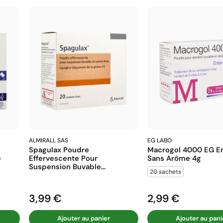
ALMIRALL SAS
EG LABO
Spagulax Poudre
Macrogol 4000 EG En
e
Effervescente Pour
Sans Arôme 4g
Suspension Buvable...
20 sachets
3,99 €
2,99 €
Prix
Prix
Ajouter au panier
Ajouter au pani