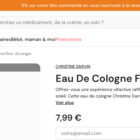
5% sur votre 1ère commande en vous inscrivant à la newslette
aires
Bébé, maman & moi
Promotions
ne fleur d'oranger
CHRISTINE DARVIN
Eau De Cologne F
Offrez-vous une expérience olfactive raf
soleil. Cette eau de cologne Christine Darv
Voir plus
Prix
7,99 €