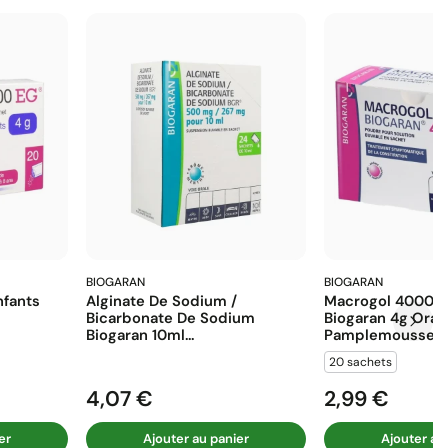
BIOGARAN
BIOGARAN
fants
Alginate De Sodium /
Macrogol 4000 E
Bicarbonate De Sodium
Biogaran 4g Ora
Biogaran 10ml...
Pamplemousse...
20 sachets
4,07 €
2,99 €
Prix
Prix
er
Ajouter au panier
Ajouter au