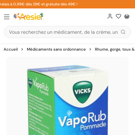
Aller
elais à 0,99€ dès 29€ et gratuite dès 49€ !
au
contenu
Accueil
Médicaments sans ordonnance
Rhume, gorge, toux & 