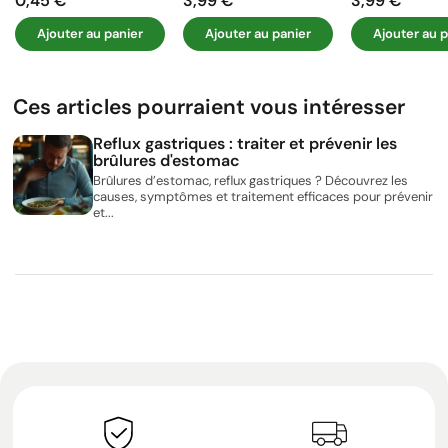
0,45 €
3,99 €
3,99 €
Prix
Prix
Prix
Ajouter au panier
Ajouter au panier
Ajouter au p
Ces articles pourraient vous intéresser
Reflux gastriques : traiter et prévenir les
brûlures d'estomac
Brûlures d’estomac, reflux gastriques ? Découvrez les
causes, symptômes et traitement efficaces pour prévenir
et...