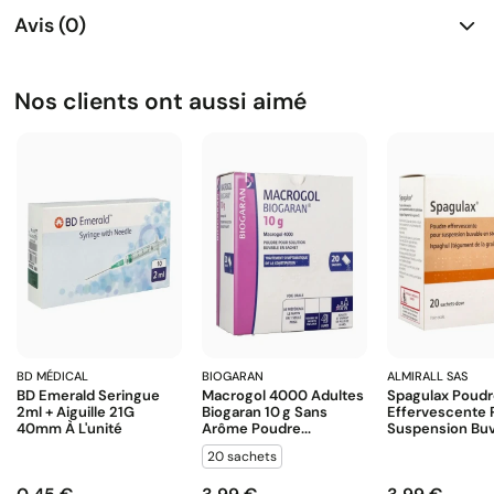
Avis (0)
Nos clients ont aussi aimé
BD MÉDICAL
BIOGARAN
ALMIRALL SAS
BD Emerald Seringue
Macrogol 4000 Adultes
Spagulax Poud
2ml + Aiguille 21G
Biogaran 10 G Sans
Effervescente 
40mm À L'unité
Arôme Poudre...
Suspension Buva
20 sachets