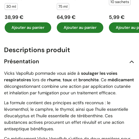
10 sachets
30 ml
75 ml
38,99 €
64,99 €
5,99 €
Prix
Prix
Prix
Ajouter au panier
Ajouter au panier
Ajouter au p
Descriptions produit
Présentation
Vicks VapoRub pommade vous aide à
soulager les voies
respiratoires
lors de
rhume
,
toux
et
bronchite
. Ce
médicament
décongestionnant combine une action par application cutanée
et inhalation par fumigation pour un traitement efficace.
La formule contient des principes actifs reconnus : le
lévomenthol, le camphre, le thymol, ainsi que l'huile essentielle
d'eucalyptus et l'huile essentielle de térébenthine. Ces
substances actives procurent un effet révulsif et une action
antiseptique bénéfiques.
Ce médicament Vicks VapoRub s'utilise de deux manières pour