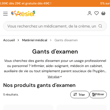
Aller
,99€ dès 29€ et gratuite dès 49€ !
5% sur vo
au
contenu
Accueil
Matériel médical
Gants d'examen
Gants d'examen
Vous cherchez des gants d'examen pour un usage professionnel
ou personnel ? Infirmier, aide-soignant, médecin en cabinet,
auxiliaire de vie ou tout simplement parent soucieux de l'hygiène
lors des
premiers secours
à domicile : les gants médicaux sont
Voir plus
vos alliés au quotidien. Latex, nitrile ou vinyle, poudrés ou non,
Nos produits gants d'examen
chaque matière a ses avantages selon votre peau, vos gestes et
les produits manipulés. Notre équipe de pharmaciens vous aide
Trier
Filtrer
5 résultats.
à trouver le modèle adapté à votre pratique, au meilleur prix.
par
: