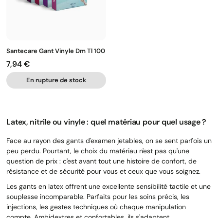
Santecare Gant Vinyle Dm Tl 100
7,94 €
Prix
En rupture de stock
Latex, nitrile ou vinyle : quel matériau pour quel usage ?
Face au rayon des gants d'examen jetables, on se sent parfois un
peu perdu. Pourtant, le choix du matériau n'est pas qu'une
question de prix : c'est avant tout une histoire de confort, de
résistance et de sécurité pour vous et ceux que vous soignez.
Les gants en latex offrent une excellente sensibilité tactile et une
souplesse incomparable. Parfaits pour les soins précis, les
injections, les gestes techniques où chaque manipulation
compte. Ambidextres et confortables, ils s'adaptent