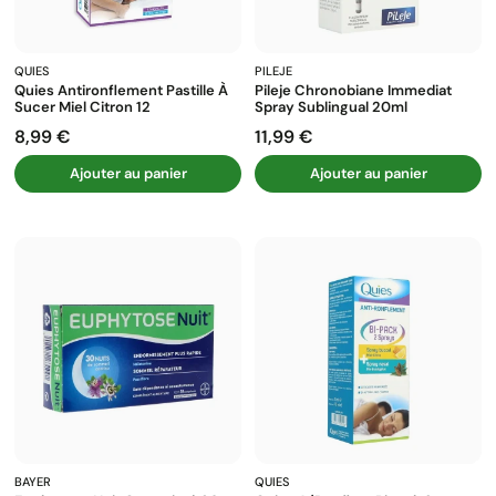
QUIES
PILEJE
Quies Antironflement Pastille À
Pileje Chronobiane Immediat
Sucer Miel Citron 12
Spray Sublingual 20ml
8,99 €
11,99 €
Prix
Prix
Ajouter au panier
Ajouter au panier
BAYER
QUIES