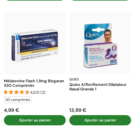
QUIES
Mélatonine Flash 1,9mg Biogaran
Quies A/ronflement Dilatateur
X30 Comprimés
Nasal Grande 1
4,5/5 (2)
30 comprimés
4,99 €
13,99 €
Prix
Prix
Ajouter au panier
Ajouter au panier