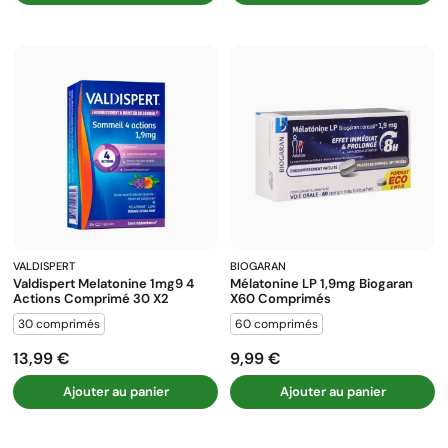
VALDISPERT
BIOGARAN
Valdispert Melatonine 1mg9 4
Mélatonine LP 1,9mg Biogaran
Actions Comprimé 30 X2
X60 Comprimés
30 comprimés
60 comprimés
13,99 €
9,99 €
Prix
Prix
Ajouter au panier
Ajouter au panier