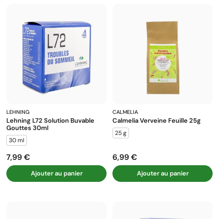
LEHNING
CALMELIA
Lehning L72 Solution Buvable
Calmelia Verveine Feuille 25g
Gouttes 30ml
25 g
30 ml
7,99 €
6,99 €
Prix
Prix
Ajouter au panier
Ajouter au panier