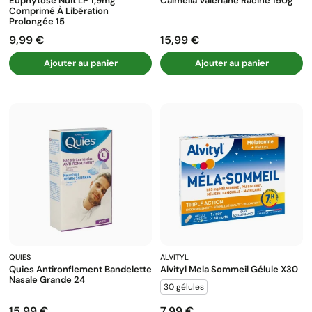
Euphytose Nuit LP 1,9mg
Calmelia Valériane Racine 150g
Comprimé À Libération
Prolongée 15
9,99 €
15,99 €
Prix
Prix
Ajouter au panier
Ajouter au panier
QUIES
ALVITYL
Quies Antironflement Bandelette
Alvityl Mela Sommeil Gélule X30
Nasale Grande 24
30 gélules
15,99 €
7,99 €