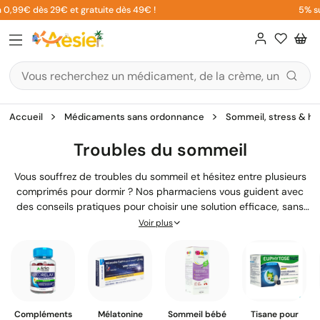
Aller
9€ dès 29€ et gratuite dès 49€ !
5% sur votr
au
contenu
Accueil
Médicaments sans ordonnance
Sommeil, stress & h
Troubles du sommeil
Vous souffrez de troubles du sommeil et hésitez entre plusieurs
comprimés pour dormir ? Nos pharmaciens vous guident avec
des conseils pratiques pour choisir une solution efficace, sans
ordonnance, adaptée à votre besoin et à votre rythme de vie.
Voir plus
Compléments
Mélatonine
Sommeil bébé
Tisane pour