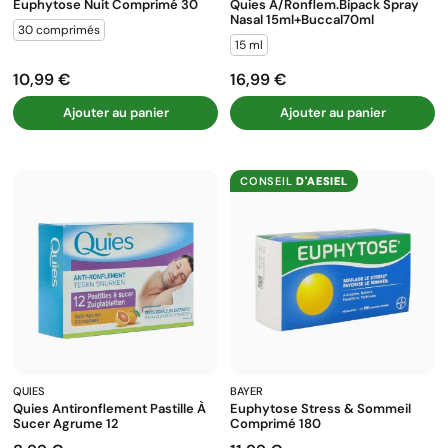
Euphytose Nuit Comprimé 30
Quies A/ronflem.bipack Spray
Nasal 15ml+buccal70ml
30 comprimés
15 ml
10,99 €
16,99 €
Prix
Prix
Ajouter au panier
Ajouter au panier
CONSEIL
D'AESIEL
QUIES
BAYER
Quies Antironflement Pastille À
Euphytose Stress & Sommeil
Sucer Agrume 12
Comprimé 180