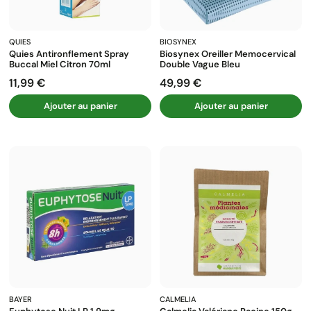
QUIES
BIOSYNEX
Quies Antironflement Spray
Biosynex Oreiller Memocervical
Buccal Miel Citron 70ml
Double Vague Bleu
11,99 €
49,99 €
Prix
Prix
Ajouter au panier
Ajouter au panier
BAYER
CALMELIA