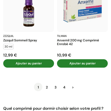
ZZZQUIL
TILMAN
Zzzquil Sommeil Spray
Anxemil 200 Mg Comprimé
Enrobé 42
30 ml
12,99 €
10,99 €
Prix
Prix
Ajouter au panier
Ajouter au panier
Suivant
1
2
3
4
>
Quel comprimé pour dormir choisir selon votre profil ?