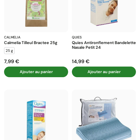
CALMELIA
QUIES
Calmelia Tilleul Bractee 25g
Quies Antironflement Bandelette
Nasale Petit 24
25 g
7,99 €
14,99 €
Prix
Prix
Ajouter au panier
Ajouter au panier