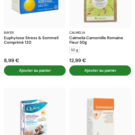
BAYER
CALMELIA
Euphytose Stress & Sommeil
Calmelia Camomille Romaine
Comprimé 120
Fleur 50g
50 g
8,99 €
12,99 €
Prix
Prix
Ajouter au panier
Ajouter au panier