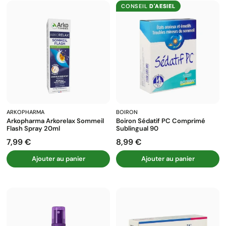
CONSEIL
D'AESIEL
ARKOPHARMA
BOIRON
Arkopharma Arkorelax Sommeil
Boiron Sédatif PC Comprimé
Flash Spray 20ml
Sublingual 90
7,99 €
8,99 €
Prix
Prix
Ajouter au panier
Ajouter au panier