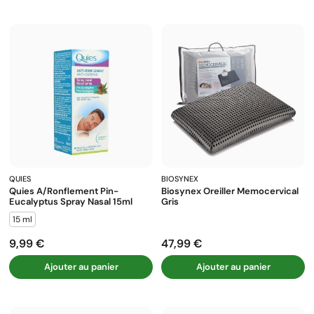
QUIES
BIOSYNEX
Quies A/ronflement Pin-
Biosynex Oreiller Memocervical
Eucalyptus Spray Nasal 15ml
Gris
15 ml
9,99 €
47,99 €
Prix
Prix
Ajouter au panier
Ajouter au panier