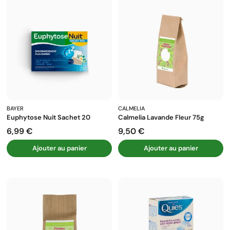
BAYER
CALMELIA
Euphytose Nuit Sachet 20
Calmelia Lavande Fleur 75g
6,99 €
9,50 €
Prix
Prix
Ajouter au panier
Ajouter au panier