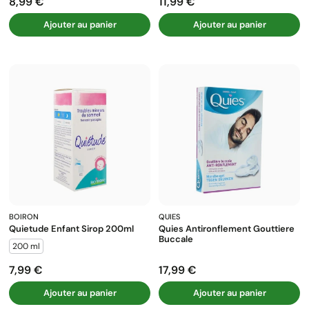
8,99 €
11,99 €
Prix
Prix
Ajouter au panier
Ajouter au panier
BOIRON
QUIES
Quietude Enfant Sirop 200ml
Quies Antironflement Gouttiere
Buccale
200 ml
7,99 €
17,99 €
Prix
Prix
Ajouter au panier
Ajouter au panier