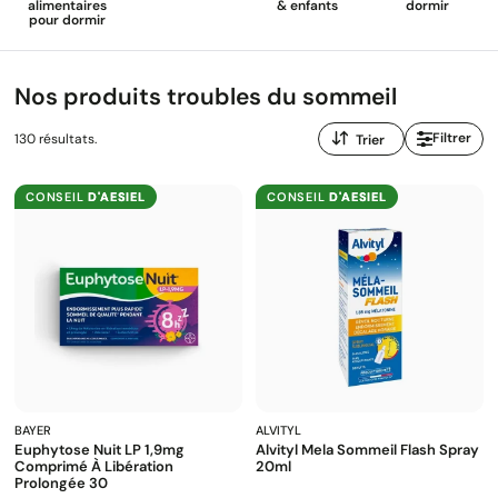
alimentaires
& enfants
dormir
pour dormir
Nos produits troubles du sommeil
Trier
Filtrer
130 résultats.
par
:
CONSEIL
D'AESIEL
CONSEIL
D'AESIEL
BAYER
ALVITYL
Euphytose Nuit LP 1,9mg
Alvityl Mela Sommeil Flash Spray
Comprimé À Libération
20ml
Prolongée 30