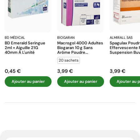
BD MÉDICAL
BIOGARAN
ALMIRALL SAS
BD Emerald Seringue
Macrogol 4000 Adultes
Spagulax Poud
2ml + Aiguille 21G
Biogaran 10 G Sans
Effervescente 
40mm À L'unité
Arôme Poudre...
Suspension Buva
20 sachets
0,45 €
3,99 €
3,99 €
Prix
Prix
Prix
Ajouter au panier
Ajouter au panier
Ajouter au p