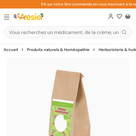
Aller
5% sur votre 1ère commande en vous inscrivant à la new
au
contenu
Accueil
Produits naturels & Homéopathie
Herboristerie & huil