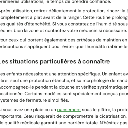
premières utilisations, le temps de prendre confiance.
près utilisation, retirez délicatement la protection, rincez-la à
complètement à plat avant de la ranger. Cette routine prolong
ses qualités d'étanchéité. Si vous constatez de l'humidité sous 
séchez bien la zone et contactez votre médecin si nécessaire.
Pour ceux qui portent également des orthèses de maintien 
précautions s'appliquent pour éviter que l'humidité n'abîme le
Les situations particulières à connaître
Les enfants nécessitent une attention spécifique. Un enfant av
gérer seul une protection étanche, et sa morphologie demande
Accompagnez-le pendant la douche et vérifiez systématiquem
positionnée. Certains modèles sont spécialement conçus pour
systèmes de fermeture simplifiés.
Si vous avez une plaie ou un
pansement
sous le plâtre, la pro
importante. L'eau risquerait de compromettre la cicatrisatio
de qualité médicale garantit une barrière totale. N'hésitez pa