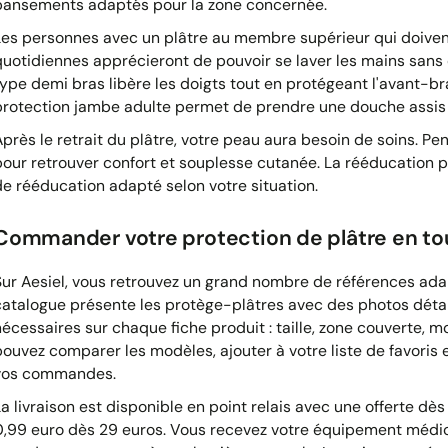
pansements adaptés pour la zone concernée.
Les personnes avec un plâtre au membre supérieur qui doivent
quotidiennes apprécieront de pouvoir se laver les mains sans 
type demi bras libère les doigts tout en protégeant l'avant-br
protection jambe adulte permet de prendre une douche assis 
Après le retrait du plâtre, votre peau aura besoin de soins. P
pour retrouver confort et souplesse cutanée. La rééducation p
de rééducation adapté selon votre situation.
Commander votre protection de plâtre en to
Sur Aesiel, vous retrouvez un grand nombre de références ada
catalogue présente les protège-plâtres avec des photos détail
nécessaires sur chaque fiche produit : taille, zone couverte, mo
pouvez comparer les modèles, ajouter à votre liste de favoris
vos commandes.
La livraison est disponible en point relais avec une offerte dè
0,99 euro dès 29 euros. Vous recevez votre équipement médi