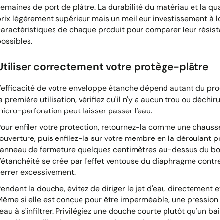
semaines de port de plâtre. La durabilité du matériau et la qual
prix légèrement supérieur mais un meilleur investissement à l
caractéristiques de chaque produit pour comparer leur résista
possibles.
Utiliser correctement votre protège-plâtre
L'efficacité de votre enveloppe étanche dépend autant du prod
a première utilisation, vérifiez qu'il n'y a aucun trou ou déchi
micro-perforation peut laisser passer l'eau.
Pour enfiler votre protection, retournez-la comme une chauss
l'ouverture, puis enfilez-la sur votre membre en la déroulant 
l'anneau de fermeture quelques centimètres au-dessus du bord
L'étanchéité se crée par l'effet ventouse du diaphragme contr
serrer excessivement.
Pendant la douche, évitez de diriger le jet d'eau directement e
Même si elle est conçue pour être imperméable, une pression f
'eau à s'infiltrer. Privilégiez une douche courte plutôt qu'un b