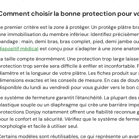
Comment choisir la bonne protection pour vo
Le premier critère est la zone à protéger. Un protège plâtre b
une immobilisation du membre inférieur. Identifiez précisément
bandage : main, demi bras, bras complet, pied, demi jambe 
dispositif médical
est conçu pour s'adapter à une zone anatom
La taille compte énormément. Une protection trop large laisser
protection trop serrée sera difficile à enfiler et inconfortable
diamètre et la longueur de votre plâtre. Les fiches produit sur 
dimensions exactes et les conseils de mesure. En cas de doute,
disponible du lundi au vendredi pour vous guider vers le bon c
Le système de fermeture garantit l'étanchéité. La plupart des
plastique souple ou un diaphragme qui crée une barrière impe
protections Donjoy notamment offrent une fiabilité reconnue 
pour le confort et la sécurité. Vérifiez que le système de ferm
orphologie et facile à utiliser seul.
Certains modèles sont réutilisables, ce qui représente un av