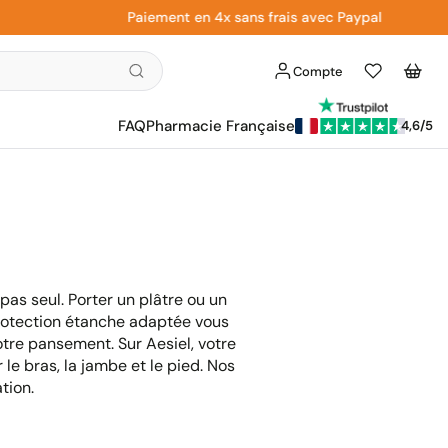
Paiement en 4x sans frais avec Paypal
Compte
Liste
Panier
d'envies
FAQ
Pharmacie Française
4,6/5
as seul. Porter un plâtre ou un
protection étanche adaptée vous
otre pansement. Sur Aesiel, votre
 le bras, la jambe et le pied. Nos
tion.