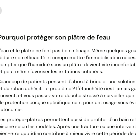
Pourquoi protéger son plâtre de l'eau
L'eau et le plâtre ne font pas bon ménage. Même quelques gout
réduire son efficacité et compromettre l'immobilisation nécess
compter que l'humidité sous un plâtre devient vite inconfor
et peut même favoriser les irritations cutanées.
Beaucoup de patients pensent d'abord à bricoler une solutio
et du ruban adhésif. Le problème ? L'étanchéité n'est jamais ga
souvent, et vous passez votre douche stressé à surveiller que l
de protection conçue spécifiquement pour cet usage vous évit
autonomie.
Les protège-plâtres permettent aussi de profiter d'un bain re
piscine selon les modèles. Après une fracture ou une intervent
bien-être quotidien contribue à mieux vivre cette période de