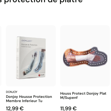
DONJOY
Houss Protect Donjoy Plat
Donjoy Housse Protection
M/supenf
Membre Inferieur Tu
12,99 €
11,99 €
Prix
Prix