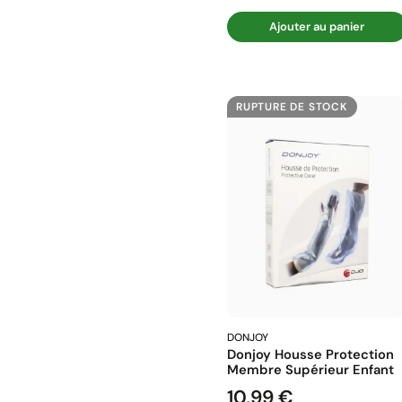
Ajouter au panier
RUPTURE DE STOCK
DONJOY
Donjoy Housse Protection
Membre Supérieur Enfant
10,99 €
Prix