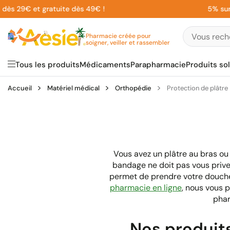
Aller
 29€ et gratuite dès 49€ !
5% sur votr
au
contenu
Pharmacie créée pour
soigner, veiller et rassembler
Tous les produits
Médicaments
Parapharmacie
Produits sol
Accueil
Matériel médical
Orthopédie
Protection de plâtre
Vous avez un plâtre au bras ou
bandage ne doit pas vous prive
permet de prendre votre douche e
pharmacie en ligne
, nous vous p
phar
Nos produits