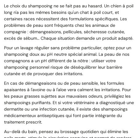
Le choix du shampooing ne se fait pas au hasard. Un chien à poil
long n'a pas les mêmes besoins qu'un chat à poil court, et
certaines races nécessitent des formulations spécifiques. Les
problèmes de peau sont fréquents chez les animaux de
compagnie : démangeaisons, pellicules, sécheresse cutanée,
excès de sébum… Chaque situation demande un produit adapté.
Pour un lavage régulier sans problème particulier, optez pour un
shampooing doux au pH neutre spécial animal. La peau de nos
compagnons a un pH différent de la nôtre : utiliser votre
shampooing personnel risque de déséquilibrer leur barrière
cutanée et de provoquer des irritations.
En cas de démangeaisons ou de peau sensible, les formules
apaisantes à l'avoine ou à l'aloe vera calment les irritations. Pour
les peaux grasses sujettes aux mauvaises odeurs, privilégiez les
shampooings purifiants. Et si votre vétérinaire a diagnostiqué une
dermatite ou une infection cutanée, il existe des shampooings
médicamenteux antiseptiques qui font partie intégrante du
traitement prescrit.
Au-delà du bain, pensez au brossage quotidien qui élimine les
poils morts, stimule la circulation sanguine et permet de repérer