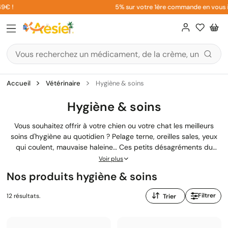
Aller
€ !
5% sur votre 1ère commande en vous insc
au
contenu
Accueil
Vétérinaire
Hygiène & soins
Hygiène & soins
Vous souhaitez offrir à votre chien ou votre chat les meilleurs
soins d'hygiène au quotidien ? Pelage terne, oreilles sales, yeux
qui coulent, mauvaise haleine… Ces petits désagréments du
quotidien méritent une attention régulière pour garantir le bien-
Voir plus
être et la santé de votre compagnon. Notre sélection de produits
Nos produits hygiène & soins
d'hygiène et de soins
vétérinaires
vous permet de prendre soin
de votre animal entre deux visites en clinique vétérinaire, avec
Trier
Filtrer
12 résultats.
des produits adaptés recommandés par les professionnels de la
par
santé animale.
: