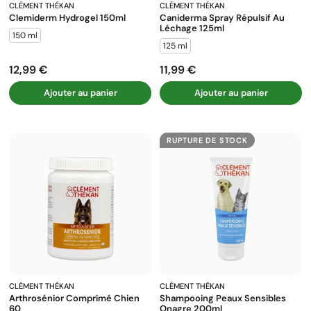
CLÉMENT THÉKAN
CLÉMENT THÉKAN
Clemiderm Hydrogel 150ml
Caniderma Spray Répulsif Au
Léchage 125ml
150 ml
125 ml
12,99 €
11,99 €
Prix
Prix
Ajouter au panier
Ajouter au panier
RUPTURE DE STOCK
CLÉMENT THÉKAN
CLÉMENT THÉKAN
Arthrosénior Comprimé Chien
Shampooing Peaux Sensibles
60
Onagre 200ml