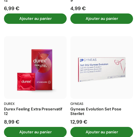
12
9
6,99 €
4,99 €
Prix
Prix
Ajouter au panier
Ajouter au panier
DUREX
GYNEAS
Durex Feeling Extra Preservatif
Gyneas Evolution Set Pose
12
Sterilet
8,99 €
12,99 €
Prix
Prix
Ajouter au panier
Ajouter au panier