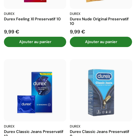
DUREX
DUREX
Durex Feeling Xl Preservatif 10
Durex Nude Original Preservatif
10
9,99 €
9,99 €
Prix
Prix
Ajouter au panier
Ajouter au panier
DUREX
DUREX
Durex Classic Jeans Preservatif
Durex Classic Jeans Preservatif