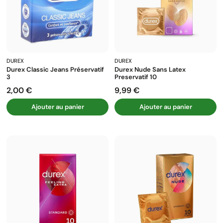
DUREX
DUREX
Durex Classic Jeans Préservatif
Durex Nude Sans Latex
3
Preservatif 10
2,00 €
9,99 €
Prix
Prix
Ajouter au panier
Ajouter au panier