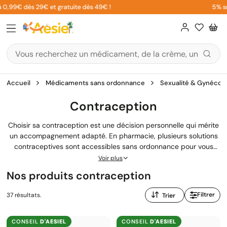
Aller
99€ dès 29€ et gratuite dès 49€ !
5% sur vo
au
contenu
Accueil
Médicaments sans ordonnance
Sexualité & Gynécolo
Contraception
Choisir sa contraception est une décision personnelle qui mérite
un accompagnement adapté. En pharmacie, plusieurs solutions
contraceptives sont accessibles sans ordonnance pour vous
permettre de maîtriser votre fertilité en toute autonomie. Chez
Voir plus
Aesiel, notre équipe de pharmaciens diplômés vous conseille en
Nos produits contraception
toute discrétion pour trouver le moyen de contraception qui
correspond à vos besoins et à votre mode de vie.
Trier
Filtrer
37 résultats.
par
:
CONSEIL
D'AESIEL
CONSEIL
D'AESIEL