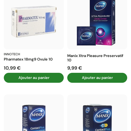
INNOTECH
Manix Xtra Pleasure Preservatif
Pharmatex 18mg9 Ovule 10
10
10,99 €
9,99 €
Prix
Prix
Ajouter au panier
Ajouter au panier