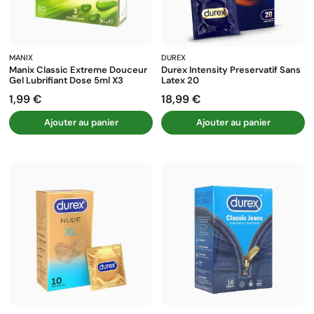
MANIX
DUREX
Manix Classic Extreme Douceur
Durex Intensity Preservatif Sans
Gel Lubrifiant Dose 5ml X3
Latex 20
1,99 €
18,99 €
Prix
Prix
Ajouter au panier
Ajouter au panier