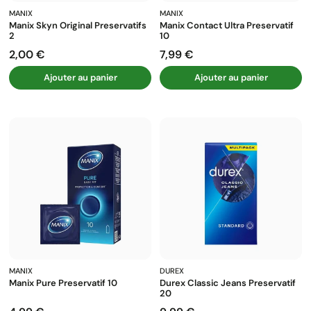
MANIX
MANIX
Manix Skyn Original Preservatifs
Manix Contact Ultra Preservatif
2
10
2,00 €
7,99 €
Prix
Prix
Ajouter au panier
Ajouter au panier
MANIX
DUREX
Manix Pure Preservatif 10
Durex Classic Jeans Preservatif
20