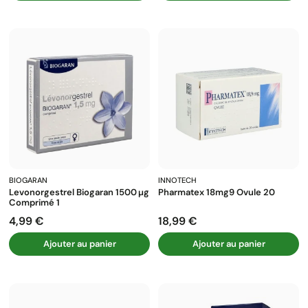
BIOGARAN
INNOTECH
Levonorgestrel Biogaran 1500 Μg
Pharmatex 18mg9 Ovule 20
Comprimé 1
4,99 €
18,99 €
Prix
Prix
Ajouter au panier
Ajouter au panier