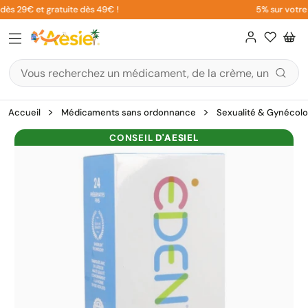
Aller
ès 29€ et gratuite dès 49€ !
5% sur votre 1
au
contenu
Accueil
Médicaments sans ordonnance
Sexualité & Gynécolo
CONSEIL
D'AESIEL