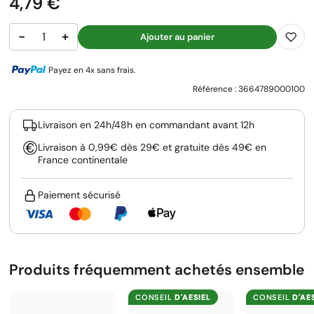
Prix
4,79 €
−
+
Ajouter au panier
Payez en 4x sans frais.
Référence :
3664789000100
Livraison en 24h/48h en commandant avant 12h
Livraison à 0,99€ dès 29€ et gratuite dès 49€ en
France continentale
Paiement sécurisé
Produits fréquemment achetés ensemble
CONSEIL
D'AESIEL
CONSEIL
D'AE