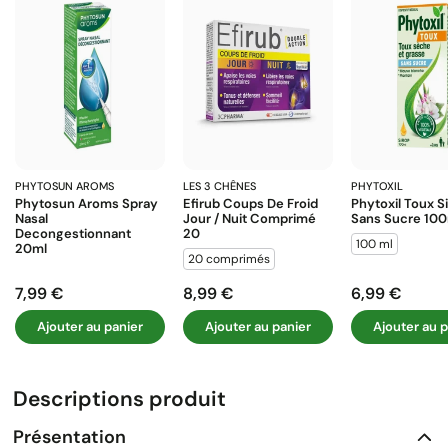
PHYTOSUN AROMS
LES 3 CHÊNES
PHYTOXIL
Phytosun Aroms Spray
Efirub Coups De Froid
Phytoxil Toux S
Nasal
Jour / Nuit Comprimé
Sans Sucre 10
Decongestionnant
20
100 ml
20ml
20 comprimés
7,99 €
8,99 €
6,99 €
Prix
Prix
Prix
Ajouter au panier
Ajouter au panier
Ajouter au p
Descriptions produit
Présentation