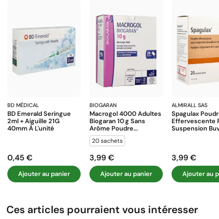
BD MÉDICAL
BIOGARAN
ALMIRALL SAS
BD Emerald Seringue
Macrogol 4000 Adultes
Spagulax Poud
2ml + Aiguille 21G
Biogaran 10 G Sans
Effervescente 
40mm À L'unité
Arôme Poudre...
Suspension Buva
20 sachets
0,45 €
3,99 €
3,99 €
Prix
Prix
Prix
Ajouter au panier
Ajouter au panier
Ajouter au p
Ces articles pourraient vous intéresser