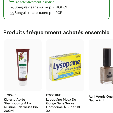
lire attentivement la notice.
Spagulax sans sucre p - NOTICE
Spagulax sans sucre p - RCP
Produits fréquemment achetés ensemble
KLORANE
LYSOPAINE
Avril Vernis On
Klorane Après
Lysopaïne Maux De
Nacre 7ml
Shampooing À La
Gorge Sans Sucre
Quinine Edelweiss Bio
Comprimé À Sucer 18
200ml
X2