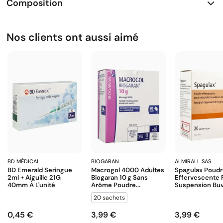
Composition
Nos clients ont aussi aimé
BD MÉDICAL
BIOGARAN
ALMIRALL SAS
BD Emerald Seringue
Macrogol 4000 Adultes
Spagulax Poud
2ml + Aiguille 21G
Biogaran 10 G Sans
Effervescente 
40mm À L'unité
Arôme Poudre...
Suspension Buva
20 sachets
0,45 €
3,99 €
3,99 €
Prix
Prix
Prix