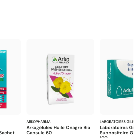
ARKOPHARMA
LABORATOIRES GILBE
Arkogélules Huile Onagre Bio
Laboratoires Gilb
Sachet
Capsule 60
Suppositoire Gly
100