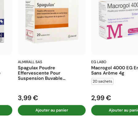
ALMIRALL SAS
EG LABO
Spagulax Poudre
Macrogol 4000 EG En
e
Effervescente Pour
Sans Arôme 4g
Suspension Buvable...
20 sachets
3,99 €
2,99 €
Prix
Prix
Ajouter au panier
Ajouter au pani