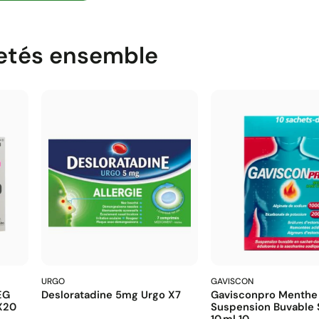
etés ensemble
URGO
GAVISCON
EG
Desloratadine 5mg Urgo X7
Gavisconpro Menthe
X20
Suspension Buvable 
10 Ml 10