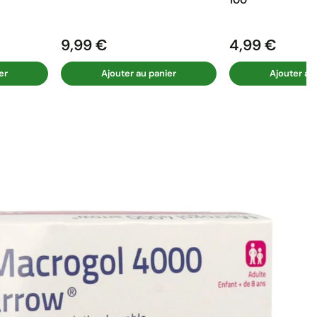
9,99 €
4,99 €
Prix
Prix
er
Ajouter au panier
Ajouter au