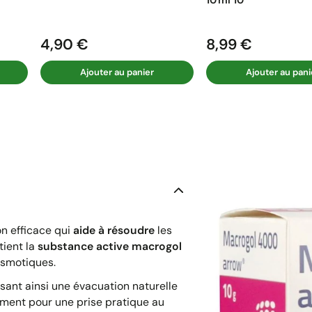
4,90 €
8,99 €
Prix
Prix
Ajouter au panier
Ajouter au pani
on efficace qui
aide à résoudre
les
tient la
substance active macrogol
osmotiques.
risant ainsi une évacuation naturelle
ement pour une prise pratique au