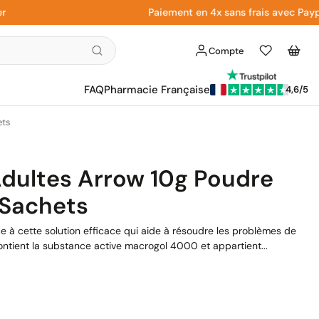
Paiement en 4x sans frais avec Paypal
Compte
Liste
Panier
d'envies
FAQ
Pharmacie Française
4,6/5
ets
dultes Arrow 10g Poudre
Sachets
ce à cette solution efficace qui aide à résoudre les problèmes de
ontient la substance active macrogol 4000 et appartient...