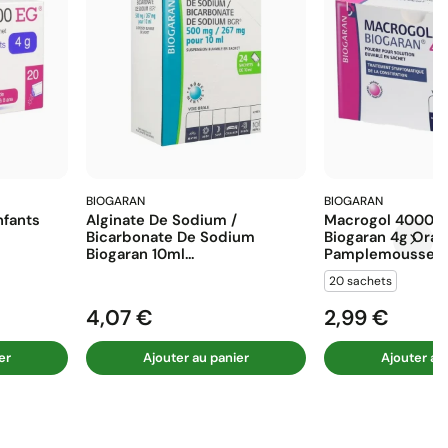
BIOGARAN
BIOGARAN
fants
Alginate De Sodium /
Macrogol 4000 E
Bicarbonate De Sodium
Biogaran 4g Ora
Biogaran 10ml...
Pamplemousse...
20 sachets
4,07 €
2,99 €
Prix
Prix
er
Ajouter au panier
Ajouter au