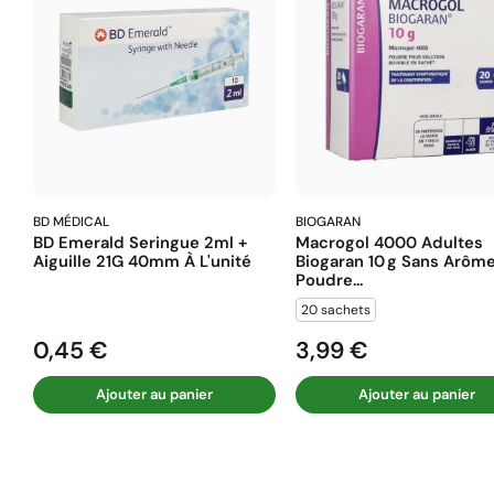
BD MÉDICAL
BIOGARAN
BD Emerald Seringue 2ml +
Macrogol 4000 Adultes
Aiguille 21G 40mm À L'unité
Biogaran 10 G Sans Arôm
Poudre...
20 sachets
0,45 €
3,99 €
Prix
Prix
Ajouter au panier
Ajouter au panier