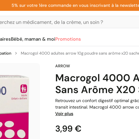
5% sur votre 1ère commande en vous inscrivant à la newsletter
aires
Bébé, maman & moi
Promotions
pation
Macrogol 4000 adultes arrow 10g poudre sans arôme x20 sach
Macrogol 4000 A
Sans Arôme X20 
Retrouvez un confort digestif optimal grâ
transit intestinal. Macrogol 4000 arrow c
Voir plus
Prix
3,99 €