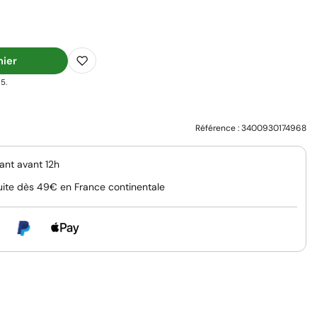
nier
5.
Référence :
3400930174968
nt avant 12h
uite dès 49€ en France continentale