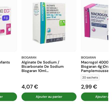
BIOGARAN
BIOGARAN
fants
Alginate De Sodium /
Macrogol 4000 E
Bicarbonate De Sodium
Biogaran 4g Ora
Biogaran 10ml...
Pamplemousse...
20 sachets
4,07 €
2,99 €
Prix
Prix
er
Ajouter au panier
Ajouter au