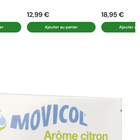
12,99 €
18,95 €
Prix
Prix
er
Ajouter au panier
Ajouter au