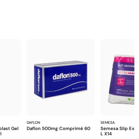
DAFLON
SEMESA
last Gel
Daflon 500mg Comprimé 60
Semesa Slip Extr
l
L X14