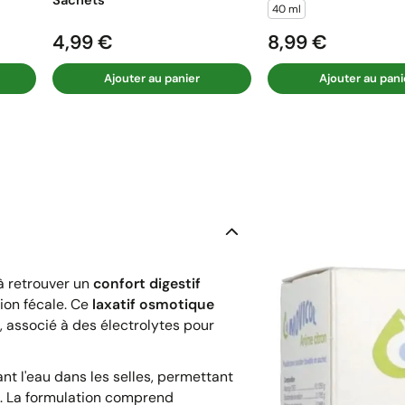
40 ml
4,99 €
8,99 €
Prix
Prix
Ajouter au panier
Ajouter au pani
à retrouver un
confort digestif
tion fécale. Ce
laxatif osmotique
 associé à des électrolytes pour
nant l'eau dans les selles, permettant
le. La formulation comprend