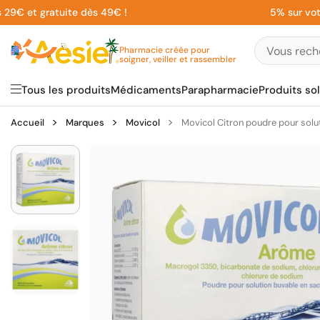
Aller
 et gratuite dès 49€ !
5% sur votre 1
au
contenu
Pharmacie créée pour
soigner, veiller et rassembler
Tous les produits
Médicaments
Parapharmacie
Produits sol
Accueil
Marques
Movicol
Movicol Citron poudre pour solu