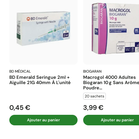
BD MÉDICAL
BIOGARAN
BD Emerald Seringue 2ml +
Macrogol 4000 Adultes
Aiguille 21G 40mm À L'unité
Biogaran 10 G Sans Arôm
Poudre...
20 sachets
0,45 €
3,99 €
Prix
Prix
Ajouter au panier
Ajouter au panier