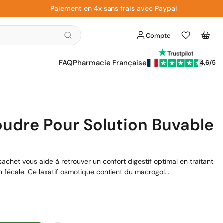
Paiement en 4x sans frais avec Paypal
Compte
Liste
Panier
d'envies
FAQ
Pharmacie Française
4,6/5
oudre Pour Solution Buvable
achet vous aide à retrouver un confort digestif optimal en traitant
n fécale. Ce laxatif osmotique contient du macrogol...