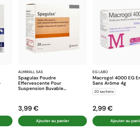
ALMIRALL SAS
EG LABO
Spagulax Poudre
Macrogol 4000 EG En
e
Effervescente Pour
Sans Arôme 4g
Suspension Buvable...
20 sachets
3,99 €
2,99 €
Prix
Prix
Ajouter au panier
Ajouter au pani