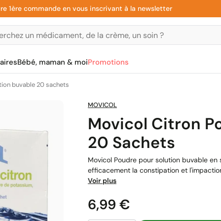
ère commande en vous inscrivant à la newsletter
aires
Bébé, maman & moi
Promotions
tion buvable 20 sachets
MOVICOL
Movicol Citron P
20 Sachets
Movicol Poudre pour solution buvable en s
efficacement la constipation et l'impactio
Voir plus
Prix
6,99 €