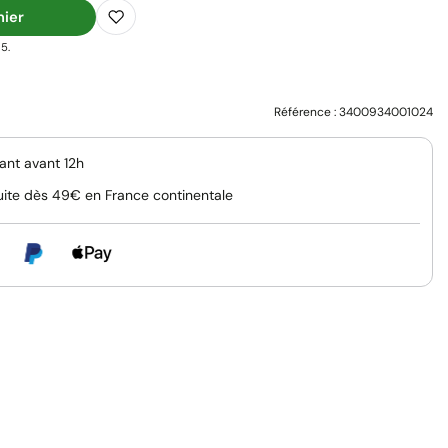
nier
5.
Référence :
3400934001024
nt avant 12h
uite dès 49€ en France continentale