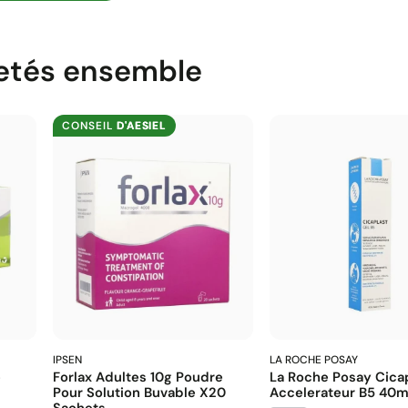
etés ensemble
CONSEIL
D'AESIEL
IPSEN
LA ROCHE POSAY
é
Forlax Adultes 10g Poudre
La Roche Posay Cicap
Pour Solution Buvable X20
Accelerateur B5 40m
Sachets