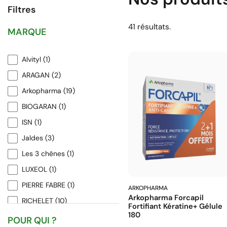
Filtres
41 résultats.
MARQUE
Alvityl
(1)
ARAGAN
(2)
Arkopharma
(19)
BIOGARAN
(1)
ISN
(1)
Jaldes
(3)
Les 3 chênes
(1)
LUXEOL
(1)
PIERRE FABRE
(1)
ARKOPHARMA
Arkopharma Forcapil
RICHELET
(10)
Fortifiant Kératine+ Gélule
180
Rubozinc
(1)
POUR QUI ?