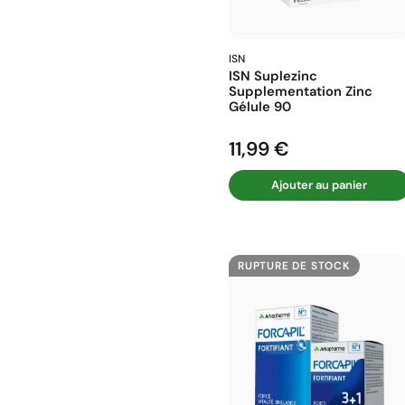
ISN
ISN Suplezinc
Supplementation Zinc
Gélule 90
11,99 €
Prix
Ajouter au panier
RUPTURE DE STOCK