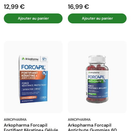
12,99 €
16,99 €
Prix
Prix
Ajouter au panier
Ajouter au panier
ARKOPHARMA
ARKOPHARMA
Arkopharma Forcapil
Arkopharma Forcapil
Fortifiant Kératine+ Gélule
Antichute Gummies 60