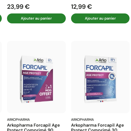
23,99 €
12,99 €
Prix
Prix
Ajouter au panier
Ajouter au panier
ARKOPHARMA
ARKOPHARMA
Arkopharma Forcapil Age
Arkopharma Forcapil Age
Protect Comprimé 90
Protect Comprimé 30