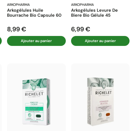
ARKOPHARMA
ARKOPHARMA
Arkogélules Huile
Arkogélules Levure De
Bourrache Bio Capsule 60
Biere Bio Gélule 45
8,99 €
6,99 €
Prix
Prix
Ajouter au panier
Ajouter au panier