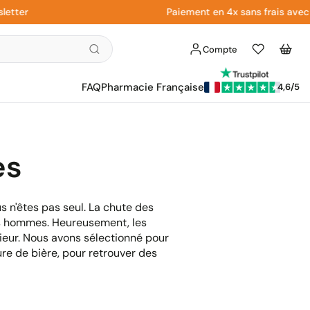
r
Paiement en 4x sans frais avec Payp
Compte
Liste
Panier
d'envies
FAQ
Pharmacie Française
4,6/5
es
 n'êtes pas seul. La chute des
les hommes. Heureusement, les
ieur. Nous avons sélectionné pour
ure de bière, pour retrouver des