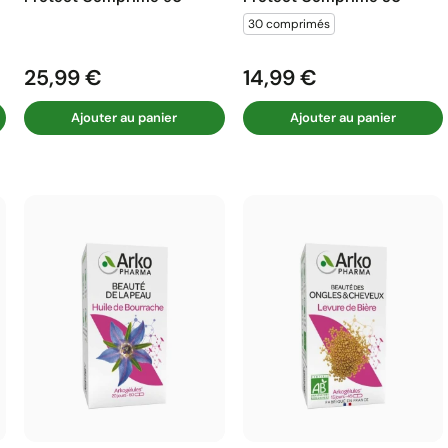
30 comprimés
25,99 €
14,99 €
Prix
Prix
Ajouter au panier
Ajouter au panier