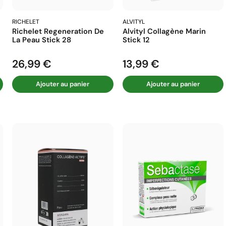
RICHELET
ALVITYL
Richelet Regeneration De
Alvityl Collagène Marin
La Peau Stick 28
Stick 12
26,99 €
13,99 €
Prix
Prix
Ajouter au panier
Ajouter au panier