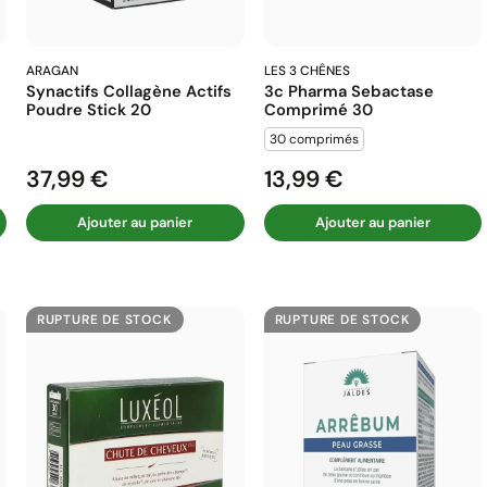
ARAGAN
LES 3 CHÊNES
Synactifs Collagène Actifs
3c Pharma Sebactase
Poudre Stick 20
Comprimé 30
30 comprimés
37,99 €
13,99 €
Prix
Prix
Ajouter au panier
Ajouter au panier
RUPTURE DE STOCK
RUPTURE DE STOCK