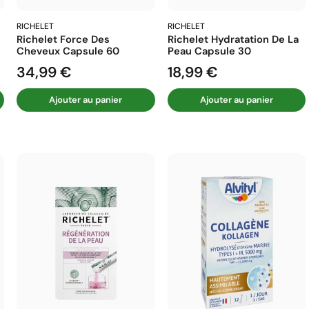
RICHELET
RICHELET
Richelet Force Des
Richelet Hydratation De La
Cheveux Capsule 60
Peau Capsule 30
34,99 €
18,99 €
Prix
Prix
Ajouter au panier
Ajouter au panier