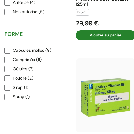
Autorisé
(4)
125ml
Non autorisé
(5)
125 ml
29,99 €
Prix
FORME
Ajouter au panier
Capsules molles
(9)
Comprimés
(11)
Gélules
(7)
Poudre
(2)
Sirop
(1)
Spray
(1)