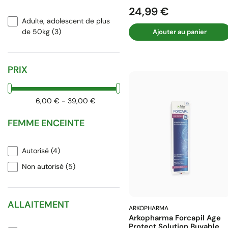
24,99 €
Prix
Adulte, adolescent de plus
de 50kg
(3)
Ajouter au panier
PRIX
6,00 € - 39,00 €
FEMME ENCEINTE
Autorisé
(4)
Non autorisé
(5)
ALLAITEMENT
ARKOPHARMA
Arkopharma Forcapil Age
Protect Solution Buvable