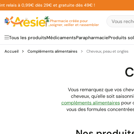
Aller
elais à 0,99€ dès 29€ et gratuite dès 49€ !
au
contenu
Pharmacie créée pour
soigner, veiller et rassembler
Tous les produits
Médicaments
Parapharmacie
Produits sol
Accueil
Compléments alimentaires
Cheveux, peau et ongles
C
Vous remarquez que vos cheveu
cheveux, qu'elle soit saison
compléments alimentaires
pour c
vous des formules concentrées e
Nos produit