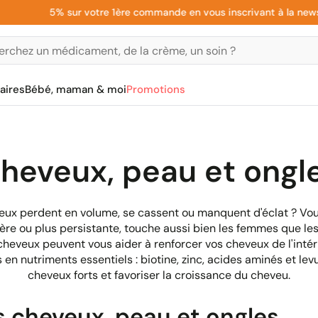
5% sur votre 1ère commande en vous inscrivant à la newslette
aires
Bébé, maman & moi
Promotions
heveux, peau et ongl
x perdent en volume, se cassent ou manquent d'éclat ? Vous
nière ou plus persistante, touche aussi bien les femmes que 
heveux peuvent vous aider à renforcer vos cheveux de l'intér
n nutriments essentiels : biotine, zinc, acides aminés et lev
cheveux forts et favoriser la croissance du cheveu.
s cheveux, peau et ongles