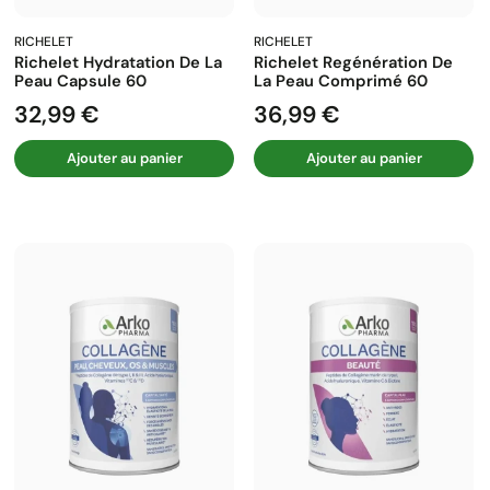
RICHELET
RICHELET
Richelet Hydratation De La
Richelet Regénération De
Peau Capsule 60
La Peau Comprimé 60
32,99 €
36,99 €
Prix
Prix
Ajouter au panier
Ajouter au panier