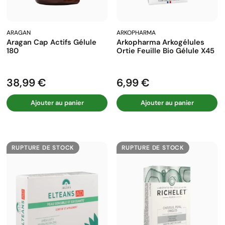
ARAGAN
ARKOPHARMA
Aragan Cap Actifs Gélule
Arkopharma Arkogélules
180
Ortie Feuille Bio Gélule X45
38,99 €
6,99 €
Prix
Prix
Ajouter au panier
Ajouter au panier
RUPTURE DE STOCK
RUPTURE DE STOCK