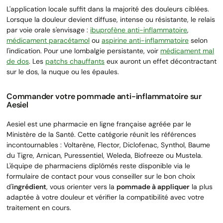
L'application locale suffit dans la majorité des douleurs ciblées.
Lorsque la douleur devient diffuse, intense ou résistante, le relais
par voie orale s'envisage :
ibuprofène anti-inflammatoire
,
médicament paracétamol
ou
aspirine anti-inflammatoire
selon
l'indication. Pour une lombalgie persistante, voir
médicament mal
de dos
. Les
patchs chauffants
eux auront un effet décontractant
sur le dos, la nuque ou les épaules.
Commander votre pommade anti-inflammatoire sur
Aesiel
Aesiel est une pharmacie en ligne française agréée par le
Ministère de la Santé. Cette catégorie réunit les références
incontournables : Voltarène, Flector, Diclofenac, Synthol, Baume
du Tigre, Arnican, Puressentiel, Weleda, Biofreeze ou Mustela.
L'équipe de pharmaciens diplômés reste disponible via le
formulaire de contact pour vous conseiller sur le bon choix
d'
ingrédient
, vous orienter vers la
pommade à appliquer
la plus
adaptée à votre douleur et vérifier la compatibilité avec votre
traitement en cours.