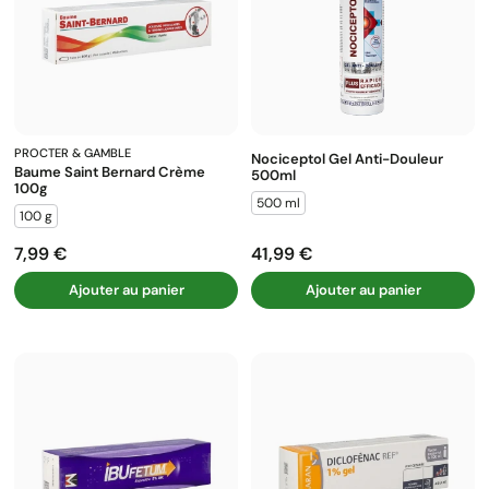
PROCTER & GAMBLE
Nociceptol Gel Anti-Douleur
Baume Saint Bernard Crème
500ml
100g
500 ml
100 g
7,99 €
41,99 €
Prix
Prix
Ajouter au panier
Ajouter au panier