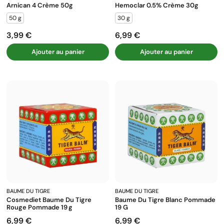
Arnican 4 Crème 50g
Hemoclar 0.5% Crème 30g
50 g
30 g
3,99 €
6,99 €
Prix
Prix
Ajouter au panier
Ajouter au panier
BAUME DU TIGRE
BAUME DU TIGRE
Cosmediet Baume Du Tigre
Baume Du Tigre Blanc Pommade
Rouge Pommade 19 G
19 G
6,99 €
6,99 €
Prix
Prix