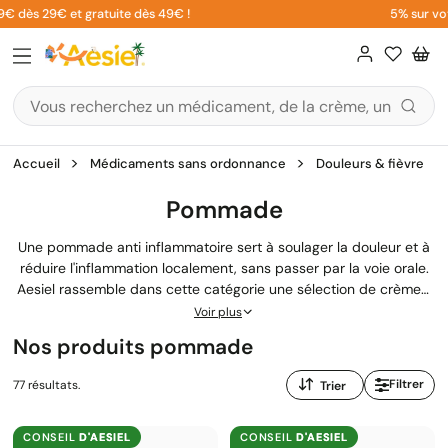
Aller
 29€ et gratuite dès 49€ !
5% sur votre 1èr
au
contenu
Accueil
Médicaments sans ordonnance
Douleurs & fièvre
Pommade
Une pommade anti inflammatoire sert à soulager la douleur et à
réduire l'inflammation localement, sans passer par la voie orale.
Aesiel rassemble dans cette catégorie une sélection de crèmes,
gels, baumes, roll-on et lotions, des AINS topiques (Voltarène,
Voir plus
Flector, Diclofenac) aux pommades anti douleurs à base
Nos produits pommade
d'arnica, de menthol, de griffe du diable ou d'huiles essentielles.
Trier
Filtrer
77 résultats.
par
:
CONSEIL
D'AESIEL
CONSEIL
D'AESIEL