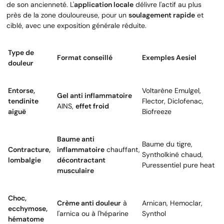
de son ancienneté. L'
application locale
délivre l'actif au plus
près de la zone douloureuse, pour un
soulagement rapide
et
ciblé, avec une exposition générale réduite.
Type de
Format conseillé
Exemples Aesiel
douleur
Entorse,
Voltarène Emulgel,
Gel anti inflammatoire
tendinite
Flector, Diclofenac,
AINS,
effet froid
aiguë
Biofreeze
Baume anti
Baume du tigre,
Contracture,
inflammatoire
chauffant,
Syntholkiné chaud,
lombalgie
décontractant
Puressentiel pure heat
musculaire
Choc,
Crème anti douleur
à
Arnican, Hemoclar,
ecchymose,
l'arnica ou à l'héparine
Synthol
hématome