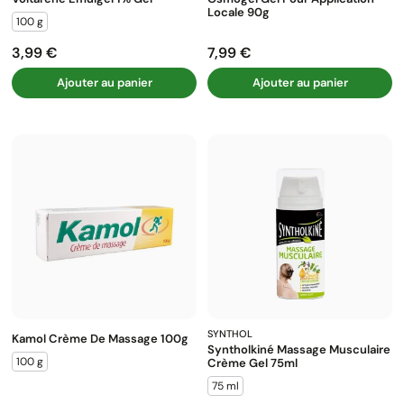
Locale 90g
100 g
3,99 €
7,99 €
Prix
Prix
Ajouter au panier
Ajouter au panier
SYNTHOL
Kamol Crème De Massage 100g
Syntholkiné Massage Musculaire
100 g
Crème Gel 75ml
75 ml