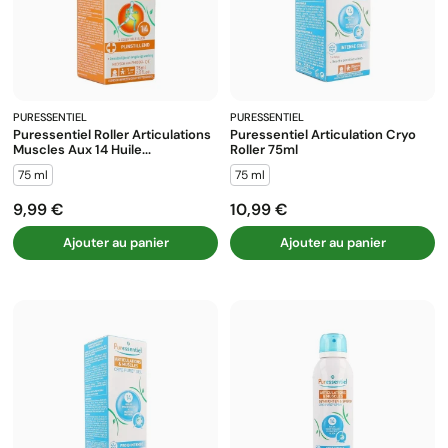
PURESSENTIEL
PURESSENTIEL
Puressentiel Roller Articulations
Puressentiel Articulation Cryo
Muscles Aux 14 Huile...
Roller 75ml
75 ml
75 ml
9,99 €
10,99 €
Prix
Prix
Ajouter au panier
Ajouter au panier