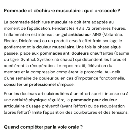
Pommade et déchirure musculaire : quel protocole ?
La
pommade déchirure musculaire
doit être adaptée au
moment de l'application. Pendant les 48 à 72 premières heures,
l'inflammation est intense : un
gel antidouleur
AINS (Voltarène,
Flector, Diclofenac) ou un produit cryo à effet froid soulage le
gonflement et la
douleur musculaire
. Une fois la phase aiguë
passée, place aux
pommades anti douleurs
chauffantes (baume
du tigre, Synthol, Syntholkiné chaud) qui détendent les fibres et
accélèrent la récupération. Le repos relatif, l'élévation du
membre et la compression complètent le protocole. Au-delà
d'une semaine de douleur ou en cas d'impotence fonctionnelle,
consulter un professionnel
s'impose.
Pour les douleurs articulaires liées à un effort sportif intense ou à
une
activité physique
régulière, la
pommade pour douleur
articulaire
d'usage préventif (avant l'effort) ou de récupération
(après l'effort) limite l'apparition des courbatures et des tensions.
Quand compléter par la voie orale ?