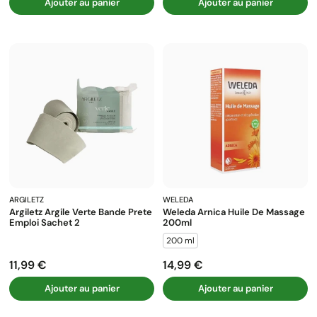
Ajouter au panier
Ajouter au panier
ARGILETZ
WELEDA
Argiletz Argile Verte Bande Prete
Weleda Arnica Huile De Massage
Emploi Sachet 2
200ml
200 ml
11,99 €
14,99 €
Prix
Prix
Ajouter au panier
Ajouter au panier