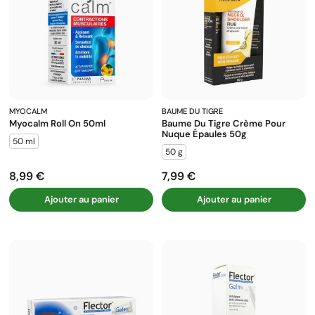
MYOCALM
BAUME DU TIGRE
Myocalm Roll On 50ml
Baume Du Tigre Crème Pour
Nuque Épaules 50g
50 ml
50 g
8,99 €
7,99 €
Prix
Prix
Ajouter au panier
Ajouter au panier