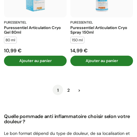
PURESSENTIEL
PURESSENTIEL
Puressentiel Articulation Cryo
Puressentiel Articulation Cryo
Gel 80ml
Spray 150ml
80 ml
150 ml
10,99 €
14,99 €
Prix
Prix
Ajouter au panier
Ajouter au panier
Suivant
1
2
>
Quelle pommade anti inflammatoire choisir selon votre
douleur ?
Le bon format dépend du type de douleur, de sa localisation et