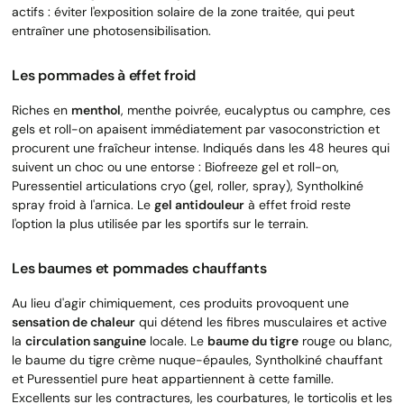
actifs : éviter l'exposition solaire de la zone traitée, qui peut
entraîner une photosensibilisation.
Les pommades à effet froid
Riches en
menthol
, menthe poivrée, eucalyptus ou camphre, ces
gels et roll-on apaisent immédiatement par vasoconstriction et
procurent une fraîcheur intense. Indiqués dans les 48 heures qui
suivent un choc ou une entorse : Biofreeze gel et roll-on,
Puressentiel articulations cryo (gel, roller, spray), Syntholkiné
spray froid à l'arnica. Le
gel antidouleur
à effet froid reste
l'option la plus utilisée par les sportifs sur le terrain.
Les baumes et pommades chauffants
Au lieu d'agir chimiquement, ces produits provoquent une
sensation de chaleur
qui détend les fibres musculaires et active
la
circulation sanguine
locale. Le
baume du tigre
rouge ou blanc,
le baume du tigre crème nuque-épaules, Syntholkiné chauffant
et Puressentiel pure heat appartiennent à cette famille.
Excellents sur les contractures, les courbatures, le torticolis et les