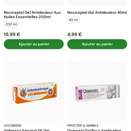
Nociceptol Gel Antidouleur Aux
Nociceptol Gel Antidouleur 40ml
Huiles Essentielles 200ml
40 ml
200 ml
19,99 €
4,99 €
Prix
Prix
Ajouter au panier
Ajouter au panier
VOLTARENE
PROCTER & GAMBLE
Voltarene Emulgel 1% Gel
Osmogel Gel Pour Application