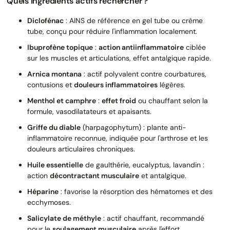
Quels ingrédients actifs rechercher ?
Diclofénac
: AINS de référence en gel tube ou crème
tube, conçu pour réduire l'inflammation localement.
Ibuprofène topique
:
action antiinflammatoire
ciblée
sur les muscles et articulations, effet antalgique rapide.
Arnica montana
: actif polyvalent contre courbatures,
contusions et
douleurs inflammatoires
légères.
Menthol et camphre
:
effet froid
ou chauffant selon la
formule, vasodilatateurs et apaisants.
Griffe du diable
(harpagophytum) : plante anti-
inflammatoire reconnue, indiquée pour l'arthrose et les
douleurs articulaires chroniques.
Huile essentielle
de gaulthérie, eucalyptus, lavandin :
action
décontractant musculaire
et antalgique.
Héparine
: favorise la résorption des hématomes et des
ecchymoses.
Salicylate de méthyle
: actif chauffant, recommandé
pour le
soulagement musculaire
après l'effort.