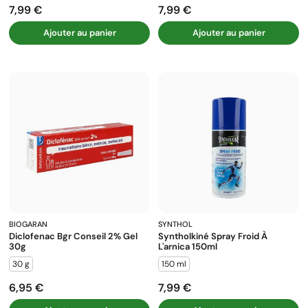
7,99 €
7,99 €
Prix
Prix
Ajouter au panier
Ajouter au panier
BIOGARAN
SYNTHOL
Diclofenac Bgr Conseil 2% Gel
Syntholkiné Spray Froid À
30g
L'arnica 150ml
30 g
150 ml
6,95 €
7,99 €
Prix
Prix