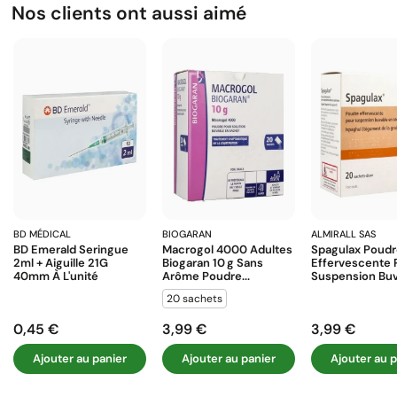
Nos clients ont aussi aimé
BD MÉDICAL
BIOGARAN
ALMIRALL SAS
BD Emerald Seringue
Macrogol 4000 Adultes
Spagulax Poud
2ml + Aiguille 21G
Biogaran 10 G Sans
Effervescente 
40mm À L'unité
Arôme Poudre...
Suspension Buva
20 sachets
0,45 €
3,99 €
3,99 €
Prix
Prix
Prix
Ajouter au panier
Ajouter au panier
Ajouter au p