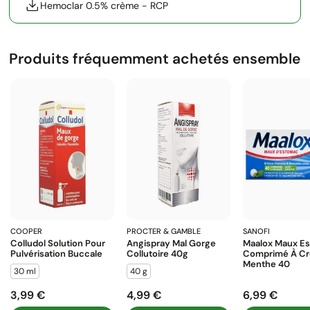
Hemoclar 0.5% crème - RCP
Produits fréquemment achetés ensemble
COOPER
PROCTER & GAMBLE
SANOFI
Colludol Solution Pour
Angispray Mal Gorge
Maalox Maux E
Pulvérisation Buccale
Collutoire 40g
Comprimé À Cr
Menthe 40
30 ml
40 g
3,99 €
4,99 €
6,99 €
Prix
Prix
Prix