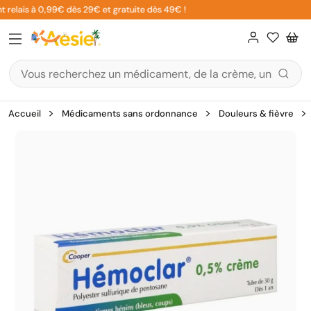
Aller
 relais à 0,99€ dès 29€ et gratuite dès 49€ !
au
contenu
Accueil
Médicaments sans ordonnance
Douleurs & fièvre