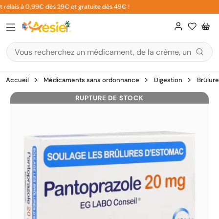
Aller
relais à 0,99€ dès 29€ et gratuite dès 49€ !
au
contenu
Accueil
Médicaments sans ordonnance
Digestion
Brûlur
RUPTURE DE STOCK