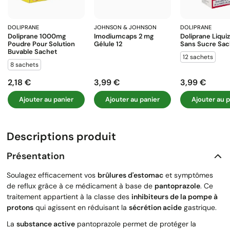
DOLIPRANE
JOHNSON & JOHNSON
DOLIPRANE
Doliprane 1000mg
Imodiumcaps 2 Mg
Doliprane Liqui
Poudre Pour Solution
Gélule 12
Sans Sucre Sac
Buvable Sachet
12 sachets
8 sachets
2,18 €
3,99 €
3,99 €
Prix
Prix
Prix
Ajouter au panier
Ajouter au panier
Ajouter au p
Descriptions produit
Présentation
Soulagez efficacement vos
brûlures d'estomac
et symptômes
de reflux grâce à ce médicament à base de
pantoprazole
. Ce
traitement appartient à la classe des
inhibiteurs de la pompe à
protons
qui agissent en réduisant la
sécrétion acide
gastrique.
La
substance active
pantoprazole permet de protéger la