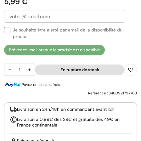
Prix
5,99 €
Je souhaite être alerté par email de la disponibilité du
produit.
Prévenez-moi lorsque le produit est disponible
−
+
En rupture de stock
Payez en 4x sans frais.
Référence :
3400921797763
Livraison en 24h/48h en commandant avant 12h
Livraison à 0,99€ dès 29€ et gratuite dès 49€ en
France continentale
Paiement sécurisé