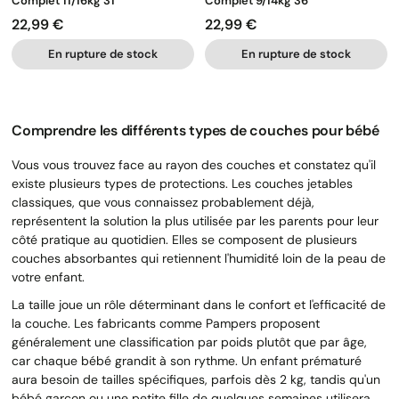
Complet 11/16kg 31
Complet 9/14kg 36
22,99 €
22,99 €
Prix
Prix
En rupture de stock
En rupture de stock
Comprendre les différents types de couches pour bébé
Vous vous trouvez face au rayon des couches et constatez qu'il
existe plusieurs types de protections. Les couches jetables
classiques, que vous connaissez probablement déjà,
représentent la solution la plus utilisée par les parents pour leur
côté pratique au quotidien. Elles se composent de plusieurs
couches absorbantes qui retiennent l'humidité loin de la peau de
votre enfant.
La taille joue un rôle déterminant dans le confort et l'efficacité de
la couche. Les fabricants comme Pampers proposent
généralement une classification par poids plutôt que par âge,
car chaque bébé grandit à son rythme. Un enfant prématuré
aura besoin de tailles spécifiques, parfois dès 2 kg, tandis qu'un
bébé garçon ou une petite fille de quelques semaines utilisera