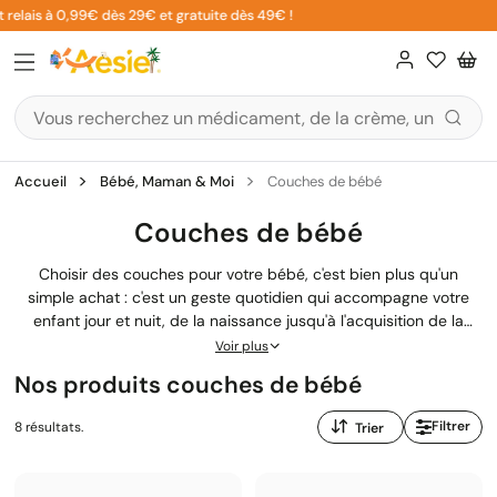
Aller
elais à 0,99€ dès 29€ et gratuite dès 49€ !
au
contenu
Accueil
Bébé, Maman & Moi
Couches de bébé
Couches de bébé
Choisir des couches pour votre bébé, c'est bien plus qu'un
simple achat : c'est un geste quotidien qui accompagne votre
enfant jour et nuit, de la naissance jusqu'à l'acquisition de la
propreté. Entre les fuites nocturnes, les irritations sur les fesses
Voir plus
délicates et les nombreuses marques disponibles, vous vous
Nos produits couches de bébé
demandez peut-être quelle couche conviendra le mieux à votre
petit. Sur Aesiel.com, notre équipe de pharmaciens vous guide
Trier
Filtrer
8 résultats.
pour trouver la protection adaptée à la peau de votre nourrisson
par
et à vos besoins de jeunes parents.
: