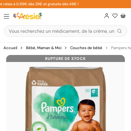
Aller
 relais à 0,99€ dès 29€ et gratuite dès 49€ !
au
contenu
Accueil
Bébé, Maman & Moi
Couches de bébé
Pampers ha
RUPTURE DE STOCK