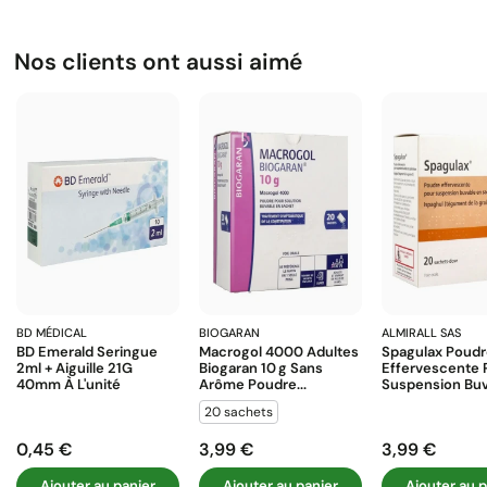
Nos clients ont aussi aimé
BD MÉDICAL
BIOGARAN
ALMIRALL SAS
BD Emerald Seringue
Macrogol 4000 Adultes
Spagulax Poud
2ml + Aiguille 21G
Biogaran 10 G Sans
Effervescente 
40mm À L'unité
Arôme Poudre...
Suspension Buva
20 sachets
0,45 €
3,99 €
3,99 €
Prix
Prix
Prix
Ajouter au panier
Ajouter au panier
Ajouter au p