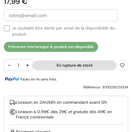
Prix
17,99 €
Je souhaite être alerté par email de la disponibilité du
produit.
Prévenez-moi lorsque le produit est disponible
−
+
En rupture de stock
Payez en 4x sans frais.
Référence :
8700216251334
Livraison en 24h/48h en commandant avant 12h
Livraison à 0,99€ dès 29€ et gratuite dès 49€ en
France continentale
Paiement sécurisé