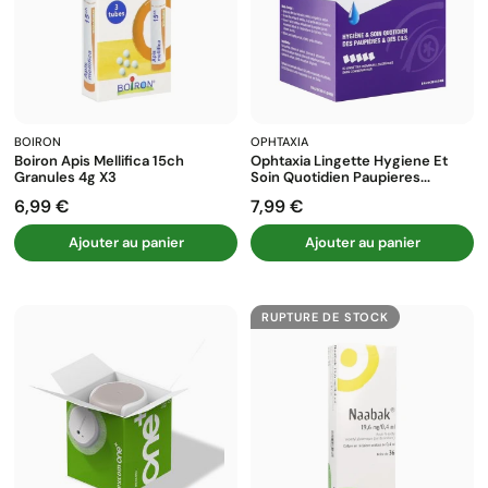
BOIRON
OPHTAXIA
Boiron Apis Mellifica 15ch
Ophtaxia Lingette Hygiene Et
Granules 4g X3
Soin Quotidien Paupieres...
6,99 €
7,99 €
Prix
Prix
Ajouter au panier
Ajouter au panier
RUPTURE DE STOCK