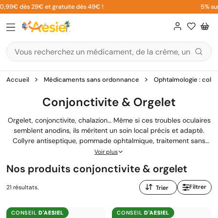
Aller
,99€ dès 29€ et gratuite dès 49€ !
5% sur vo
au
contenu
Accueil
Médicaments sans ordonnance
Ophtalmologie : colly
Conjonctivite & Orgelet
Orgelet, conjonctivite, chalazion… Même si ces troubles oculaires
semblent anodins, ils méritent un soin local précis et adapté.
Collyre antiseptique, pommade ophtalmique, traitement sans
ordonnance : chaque formule répond à un besoin bien
Voir plus
spécifique.
Nos produits conjonctivite & orgelet
Trier
Filtrer
21 résultats.
par
:
CONSEIL
D'AESIEL
CONSEIL
D'AESIEL