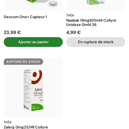
THÉA
Dexcom One+ Capteur 1
Naabak 19mg6/0ml4 Collyre
Unidose 0ml4 36
23,99 €
4,99 €
Prix
Prix
Ajouter au panier
En rupture de stock
RUPTURE DE STOCK
THÉA
Zalerg 0mg25/ml Collyre