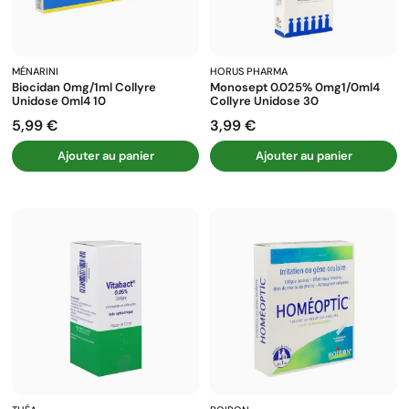
MÉNARINI
HORUS PHARMA
Biocidan 0mg/1ml Collyre
Monosept 0.025% 0mg1/0ml4
Unidose 0ml4 10
Collyre Unidose 30
5,99 €
3,99 €
Prix
Prix
Ajouter au panier
Ajouter au panier