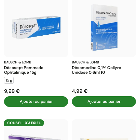
BAUSCH & LOMB
BAUSCH & LOMB
Désosept Pommade
Désomedine 0,1% Collyre
Ophtalmique 15g
Unidose 0,6ml 10
15 g
9,99 €
4,99 €
Prix
Prix
Ajouter au panier
Ajouter au panier
CONSEIL
D'AESIEL