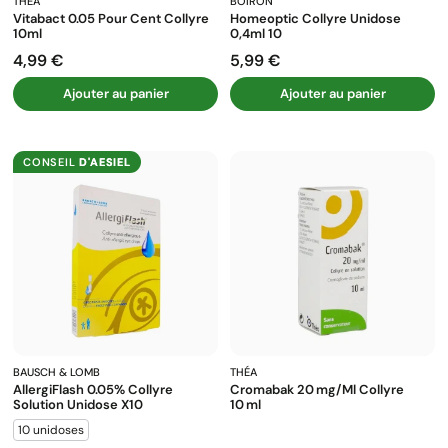
THÉA
BOIRON
Vitabact 0.05 Pour Cent Collyre
Homeoptic Collyre Unidose
10ml
0,4ml 10
4,99 €
5,99 €
Prix
Prix
Ajouter au panier
Ajouter au panier
CONSEIL
D'AESIEL
BAUSCH & LOMB
THÉA
AllergiFlash 0.05% Collyre
Cromabak 20 Mg/ml Collyre
Solution Unidose X10
10 Ml
10 unidoses