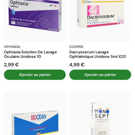
OPHTAXIA
COOPER
Ophtaxia Solution De Lavage
Dacryoserum Lavage
Oculaire Unidose 10
Ophtalmique Unidose 5ml X20
2,99 €
4,99 €
Prix
Prix
Ajouter au panier
Ajouter au panier