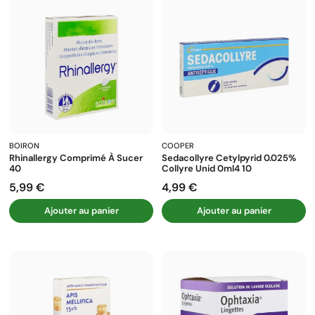
BOIRON
COOPER
Rhinallergy Comprimé À Sucer
Sedacollyre Cetylpyrid 0.025%
40
Collyre Unid 0ml4 10
5,99 €
4,99 €
Prix
Prix
Ajouter au panier
Ajouter au panier